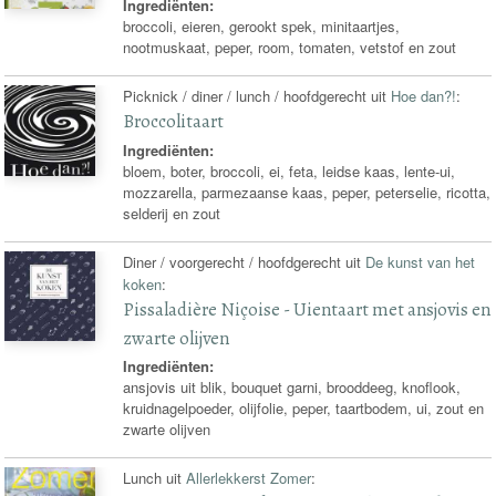
Ingrediënten:
broccoli, eieren, gerookt spek, minitaartjes,
nootmuskaat, peper, room, tomaten, vetstof en zout
Picknick / diner / lunch / hoofdgerecht uit
Hoe dan?!
:
Broccolitaart
Ingrediënten:
bloem, boter, broccoli, ei, feta, leidse kaas, lente-ui,
mozzarella, parmezaanse kaas, peper, peterselie, ricotta,
selderij en zout
Diner / voorgerecht / hoofdgerecht uit
De kunst van het
koken
:
Pissaladière Niçoise - Uientaart met ansjovis en
zwarte olijven
Ingrediënten:
ansjovis uit blik, bouquet garni, brooddeeg, knoflook,
kruidnagelpoeder, olijfolie, peper, taartbodem, ui, zout en
zwarte olijven
Lunch uit
Allerlekkerst Zomer
: