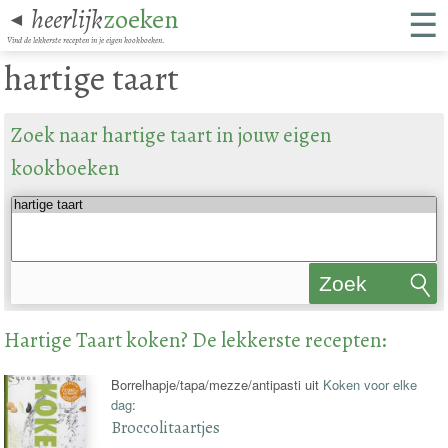
☰
heerlijk
zoeken
◄
Vind de lekkerste recepten in je eigen kookboeken.
hartige taart
Zoek naar hartige taart in jouw eigen
kookboeken
Zoek
recepten
Hartige Taart koken? De lekkerste recepten:
Borrelhapje/tapa/mezze/antipasti uit
Koken voor elke
dag
:
Broccolitaartjes