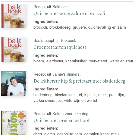
Recept uit
Bakboek
:
Quiche met verse zalm en broccoli
Ingrediënten:
broccoli, brokkeldeeg, gruyère, quichevulling en zalm
Basisrecept uit
Bakboek
:
Groentetaarten (quiches)
Ingrediënten:
bloem, eierdooier, kristalsuiker, toervetstof, water en zout
Recept uit
Jamie's dinners
:
De lekkerste kip & preitaart met bladerdeeg
Ingrediënten:
bladerdeeg, bleekselderij, ei, kipfilet, melk, prei, tijm,
varkensworstjes, witte wijn en wortel
Recept uit
Koken voor elke dag
:
Quiche met prei en witloof
Ingrediënten:
deeg, eieren, gekookte ham, gemalen kaas, melk,