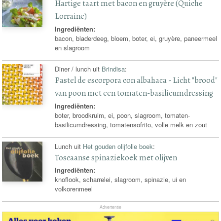
Hartige taart met bacon en gruyère (Quiche
Lorraine)
Ingrediënten:
bacon, bladerdeeg, bloem, boter, ei, gruyère, paneermeel
en slagroom
Diner / lunch uit
Brindisa
:
Pastel de escorpora con albahaca - Licht "brood"
van poon met een tomaten-basilicumdressing
Ingrediënten:
boter, broodkruim, ei, poon, slagroom, tomaten-
basilicumdressing, tomatensofrito, volle melk en zout
Lunch uit
Het gouden olijfolie boek
:
Toscaanse spinaziekoek met olijven
Ingrediënten:
knoflook, scharrelei, slagroom, spinazie, ui en
volkorenmeel
Advertentie