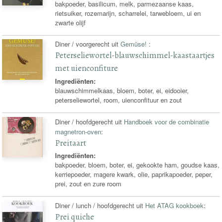
bakpoeder, basilicum, melk, parmezaanse kaas,
rietsuiker, rozemarijn, scharrelei, tarwebloem, ui en
zwarte olijf
Diner / voorgerecht uit
Gemüse!
:
Peterseliewortel-blauwschimmel-kaastaartjes
met uienconfiture
Ingrediënten:
blauwschimmelkaas, bloem, boter, ei, eidooier,
peterseliewortel, room, uienconfituur en zout
Diner / hoofdgerecht uit
Handboek voor de combinatie
magnetron-oven
:
Preitaart
Ingrediënten:
bakpoeder, bloem, boter, ei, gekookte ham, goudse kaas,
kerriepoeder, magere kwark, olie, paprikapoeder, peper,
prei, zout en zure room
Diner / lunch / hoofdgerecht uit
Het ATAG kookboek
:
Prei quiche