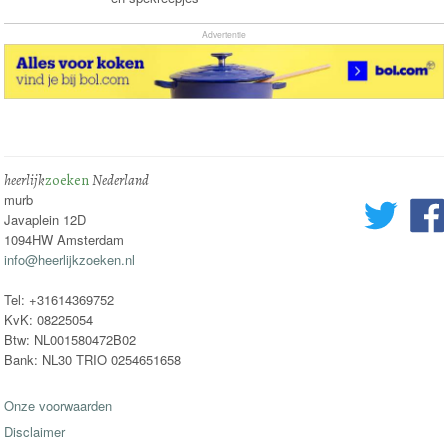
Advertentie
heerlijk
zoeken
Nederland
murb
Javaplein 12D
1094HW Amsterdam
info@heerlijkzoeken.nl
Tel: +31614369752
KvK: 08225054
Btw: NL001580472B02
Bank: NL30 TRIO 0254651658
Onze voorwaarden
Disclaimer