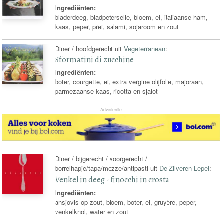
Ingrediënten:
bladerdeeg, bladpeterselie, bloem, ei, italiaanse ham,
kaas, peper, prei, salami, sojaroom en zout
Diner / hoofdgerecht uit
Vegeterranean
:
Sformatini di zucchine
Ingrediënten:
boter, courgette, ei, extra vergine olijfolie, majoraan,
parmezaanse kaas, ricotta en sjalot
Advertentie
Diner / bijgerecht / voorgerecht /
borrelhapje/tapa/mezze/antipasti uit
De Zilveren Lepel
:
Venkel in deeg - finocchi in crosta
Ingrediënten:
ansjovis op zout, bloem, boter, ei, gruyère, peper,
venkelknol, water en zout