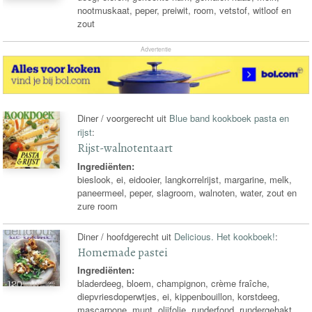
nootmuskaat, peper, preiwit, room, vetstof, witloof en
zout
Advertentie
Diner / voorgerecht uit
Blue band kookboek pasta en
rijst
:
Rijst-walnotentaart
Ingrediënten:
bieslook, ei, eidooier, langkorrelrijst, margarine, melk,
paneermeel, peper, slagroom, walnoten, water, zout en
zure room
Diner / hoofdgerecht uit
Delicious. Het kookboek!
:
Homemade pastei
Ingrediënten:
bladerdeeg, bloem, champignon, crème fraîche,
diepvriesdoperwtjes, ei, kippenbouillon, korstdeeg,
mascarpone, munt, olijfolie, runderfond, rundergehakt,