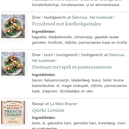
tomatenketchup, tomatenpuree, ui en worcestersaus
Diner / hoofdgerecht uit
Delicious. Het kookboek!
:
Pizzabrood met knoflookgarnalen
Ingrediënten:
baguette, bladpeterselie, citroenrasp, gepelde rauwe
garnalen, knoflook, olijfolie, parmezaanse kaas en ricotta
Diner / lunch / lunchgerecht / hoofdgerecht uit
Delicious.
Het kookboek!
:
Uientaart met spek en parmezaanroom
Ingrediënten:
bacon, balsamicoazijn, bladerdeeg, bosui, boter, bruine
basterdsuiker, ei, mager rookspek, olijfolie, parmezaanse
kaas, slagroom, tijmblaadjes en uien
Recept uit
La Mère Brazier
:
Quiche Lorraine
Ingrediënten:
boter, ei, gekookte ham, gerookte ham, korstdeeg, room
en spekreepjes