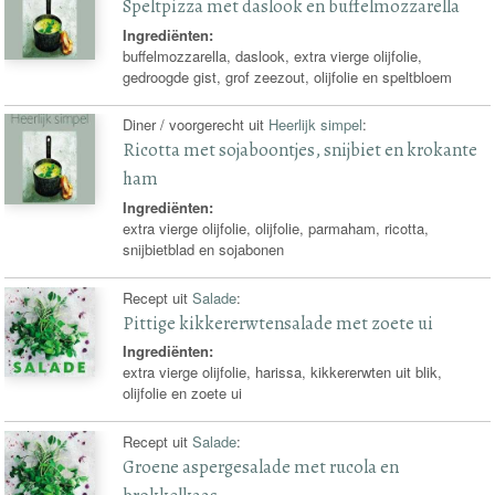
Speltpizza met daslook en buffelmozzarella
Ingrediënten:
buffelmozzarella, daslook, extra vierge olijfolie,
gedroogde gist, grof zeezout, olijfolie en speltbloem
Diner / voorgerecht uit
Heerlijk simpel
:
Ricotta met sojaboontjes, snijbiet en krokante
ham
Ingrediënten:
extra vierge olijfolie, olijfolie, parmaham, ricotta,
snijbietblad en sojabonen
Recept uit
Salade
:
Pittige kikkererwtensalade met zoete ui
Ingrediënten:
extra vierge olijfolie, harissa, kikkererwten uit blik,
olijfolie en zoete ui
Recept uit
Salade
:
Groene aspergesalade met rucola en