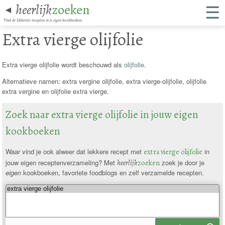
☰
heerlijk
zoeken
◄
Vind de lekkerste recepten in je eigen kookboeken.
Extra vierge olijfolie
Extra vierge olijfolie wordt beschouwd als
olijfolie
.
Alternatieve namen: extra vergine olijfolie, extra vierge-olijfolie, olijfolie
extra vergine en olijfolie extra vierge.
Zoek naar extra vierge olijfolie in jouw eigen
kookboeken
Waar vind je ook alweer dat lekkere recept met
extra vierge olijfolie
in
jouw eigen receptenverzameling? Met
heerlijk
zoeken
zoek je door je
eigen
kookboeken, favoriete foodblogs en zelf verzamelde recepten.