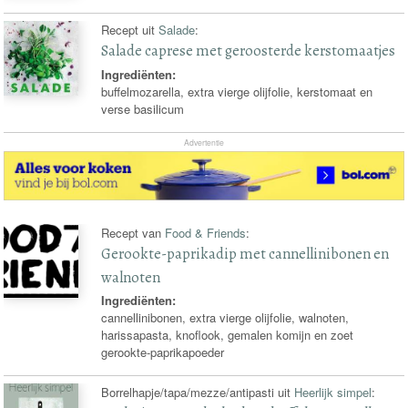
Recept uit
Salade
:
Salade caprese met geroosterde kerstomaatjes
Ingrediënten:
buffelmozarella, extra vierge olijfolie, kerstomaat en
verse basilicum
Advertentie
Recept van
Food & Friends
:
Gerookte-paprikadip met cannellinibonen en
walnoten
Ingrediënten:
cannellinibonen, extra vierge olijfolie, walnoten,
harissapasta, knoflook, gemalen komijn en zoet
gerookte-paprikapoeder
Borrelhapje/tapa/mezze/antipasti uit
Heerlijk simpel
: