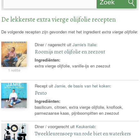
Zoek
recepten
De lekkerste extra vierge olijfolie recepten
De volgende recepten zijn gevonden met het ingredient
extra vierge olijfolie
:
Diner / nagerecht uit
Jamie's Italie
:
Roomijs met olijfolie en zeezout
Ingrediënten:
extra vierge olijfolie, vanille-ijs en zeezout
1 notitie
Recept uit
Jamie, de basis van het koken
:
Pesto
Ingrediënten:
basilicum, citroen, extra vierge olijfolie, knoflook,
parmezaanse kaas, pijnboompitten en zeezout
Diner / voorgerecht uit
Keukenlab
:
Tweekleurensoep van rode biet en waterkers