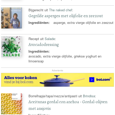
Bijgerecht uit
The naked chef
:
Gegrilde asperges met olijfolie en zeezout
Ingrediënten:
asperge, extra vierge olijfolie en zeezout
Recept uit
Salade
:
Avocadodressing
Ingrediënten:
avocado, extra vierge olijfolie, griekse yoghurt en
limoensap
Advertentie
Borrelhapje/tapa/mezze/antipasti uit
Brindisa
:
Aceitunas gordal con anchoa - Gordal-olijven
met ansjovis