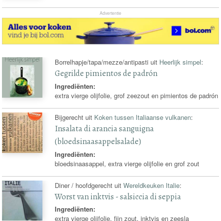
Advertentie
Borrelhapje/tapa/mezze/antipasti uit
Heerlijk simpel
:
Gegrilde pimientos de padrón
Ingrediënten:
extra vierge olijfolie, grof zeezout en pimientos de padrón
Bijgerecht uit
Koken tussen Italiaanse vulkanen
:
Insalata di arancia sanguigna
(bloedsinaasappelsalade)
Ingrediënten:
bloedsinaasappel, extra vierge olijfolie en grof zout
Diner / hoofdgerecht uit
Wereldkeuken Italie
:
Worst van inktvis - salsiccia di seppia
Ingrediënten:
extra vierge olijfolie, fijn zout, inktvis en zeesla