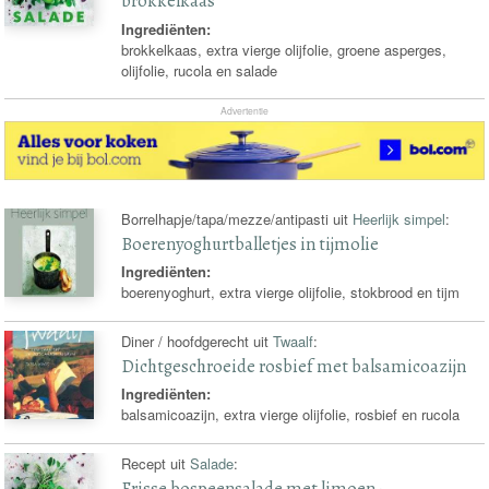
brokkelkaas
Ingrediënten:
brokkelkaas, extra vierge olijfolie, groene asperges,
olijfolie, rucola en salade
Advertentie
Borrelhapje/tapa/mezze/antipasti uit
Heerlijk simpel
:
Boerenyoghurtballetjes in tijmolie
Ingrediënten:
boerenyoghurt, extra vierge olijfolie, stokbrood en tijm
Diner / hoofdgerecht uit
Twaalf
:
Dichtgeschroeide rosbief met balsamicoazijn
Ingrediënten:
balsamicoazijn, extra vierge olijfolie, rosbief en rucola
Recept uit
Salade
:
Frisse bospeensalade met limoen-