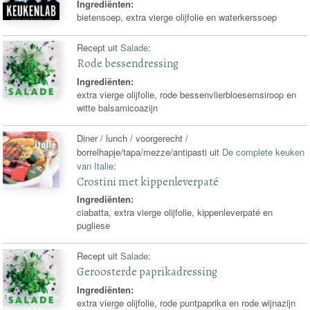
Ingrediënten:
bietensoep, extra vierge olijfolie en waterkerssoep
Recept uit
Salade
:
Rode bessendressing
Ingrediënten:
extra vierge olijfolie, rode bessenvlierbloesemsiroop en
witte balsamicoazijn
Diner / lunch / voorgerecht /
borrelhapje/tapa/mezze/antipasti uit
De complete keuken
van Italie
:
Crostini met kippenleverpaté
Ingrediënten:
ciabatta, extra vierge olijfolie, kippenleverpaté en
pugliese
Recept uit
Salade
:
Geroosterde paprikadressing
Ingrediënten:
extra vierge olijfolie, rode puntpaprika en rode wijnazijn