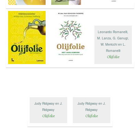
Leonardo Romanelli,
M. Lanza, G. Ganugi,
W. Mericchi en L.
Romanelli
Olijfolie
Judy Ridgway en J.
Judy Ridgway en J.
Ridgway
Ridgway
Olijfolie
Olijfolie