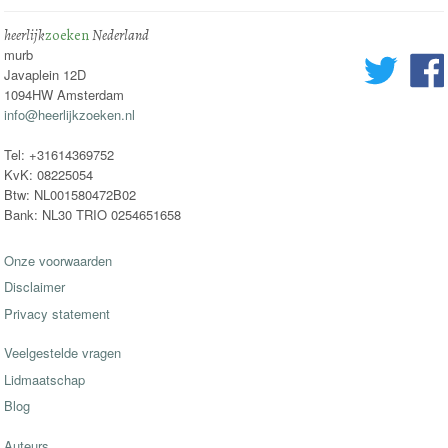
heerlijk
zoeken
Nederland
murb
Javaplein 12D
1094HW Amsterdam
info@heerlijkzoeken.nl
Tel: +31614369752
KvK: 08225054
Btw: NL001580472B02
Bank: NL30 TRIO 0254651658
Onze voorwaarden
Disclaimer
Privacy statement
Veelgestelde vragen
Lidmaatschap
Blog
Auteurs