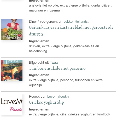
Ingrediënten:
ansjovisfilet op olie, extra vierge olijfolie, gordal olijven,
majoraan en rozemarijn
Diner / voorgerecht uit
Lekker Hollands
:
Geitenkaasjes in kastanjeblad met geroosterde
druiven
Ingrediënten:
druiven, extra vierge olijfolie, geitenkaasjes en
heidehoning
Bijgerecht uit
Twaalf
:
Tuinbonensalade met pecorino
Ingrediënten:
extra vierge olijfolie, pecorino, tuinbonen en witte
wijnazijn
Recept van
Lovemyfood.nl
:
Griekse yoghurtdip
Ingrediënten:
extra vierge olijfolie, dille, griekse yoghurt en knoflook