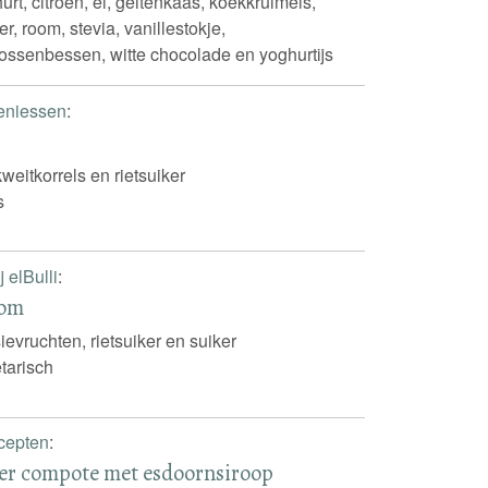
t, citroen, ei, geitenkaas, koekkruimels,
er, room, stevia, vanillestokje,
vossenbessen, witte chocolade en yoghurtijs
eniessen
:
weitkorrels en rietsuiker
s
 elBulli
:
oom
ievruchten, rietsuiker en suiker
tarisch
cepten
:
r compote met esdoornsiroop