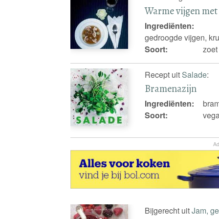
Warme vijgen met 
Ingrediënten:
gedroogde vijgen, krui
Soort:
zoet
Recept uit
Salade
:
Bramenazijn
Ingrediënten:
bram
Soort:
vega
Ad
Bijgerecht uit
Jam, gel