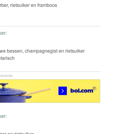
rber, rietsuiker en framboos
ker
:
we bessen, champagnegist en rietsuiker
tarisch
vertentie
ker
:
er en rietsuiker