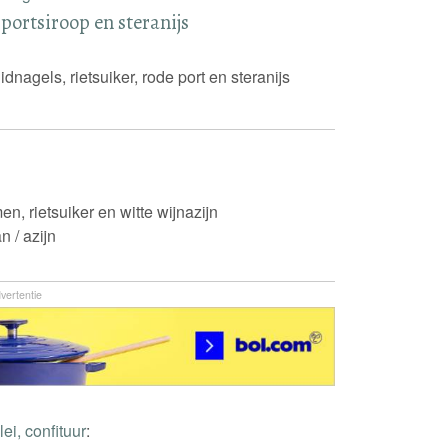
portsiroop en steranijs
dnagels, rietsuiker, rode port en steranijs
en, rietsuiker en witte wijnazijn
n / azijn
vertentie
ei, confituur
: