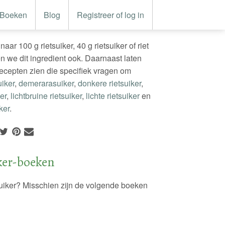
Boeken
Blog
Registreer of log in
aar 100 g rietsuiker, 40 g rietsuiker of riet
en we dit ingredient ook. Daarnaast laten
ecepten zien die specifiek vragen om
uiker
,
demerarasuiker
,
donkere rietsuiker
,
ker
,
lichtbruine rietsuiker
,
lichte rietsuiker
en
ker
.
ker-boeken
suiker? Misschien zijn de volgende boeken