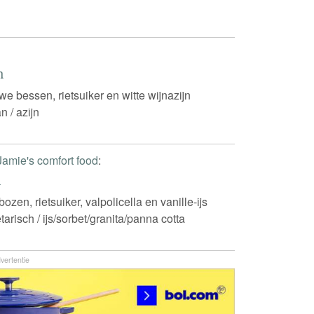
n
we bessen, rietsuiker en witte wijnazijn
n / azijn
Jamie's comfort food
:
n
ozen, rietsuiker, valpolicella en vanille-ijs
tarisch / ijs/sorbet/granita/panna cotta
vertentie