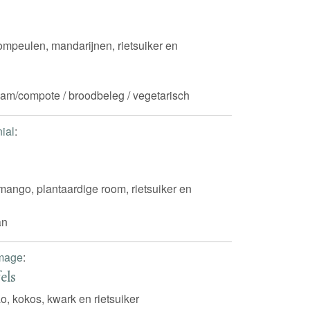
mpeulen, mandarijnen, rietsuiker en
/jam/compote / broodbeleg / vegetarisch
ial
:
mango, plantaardige room, rietsuiker en
an
omage
:
els
o, kokos, kwark en rietsuiker