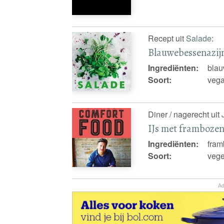
Recept uit
Salade
:
Blauwebessenazij
Ingrediënten:
blau
Soort:
vega
Diner / nagerecht uit
IJs met framboze
Ingrediënten:
framb
Soort:
vege
Ad