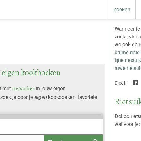
Zoeken
Wanneer je n
zoekt, vind
we ook de r
bruine riets
fijne rietsui
ruwe rietsui
w eigen kookboeken
Deel
:
pt met
rietsuiker
in jouw eigen
zoek je door je
eigen
kookboeken, favoriete
Rietsui
Dol op riet
wat voor je: