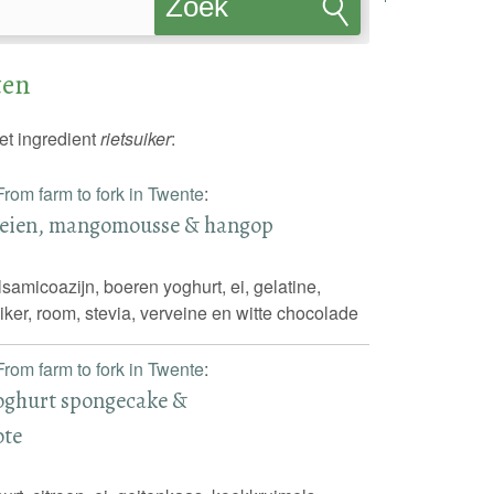
Zoek
recepten
ten
et ingredient
rietsuiker
:
From farm to fork in Twente
:
beien, mangomousse & hangop
samicoazijn, boeren yoghurt, ei, gelatine,
iker, room, stevia, verveine en witte chocolade
From farm to fork in Twente
:
oghurt spongecake &
ote