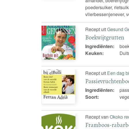
amandel, boerenyoghur
poedersuiker, rietsuik
vlierbessenjenever, 
Recept uit
Gesund G
Boekwijtgrutten
Ingrediënten:
boek
Keuken:
Duit
Recept uit
Een dag bij
Passievruchtenb
Ingrediënten:
pass
Soort:
vege
Recept van
Okoko re
Framboos-rabarbe