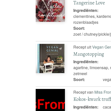
Tangerine Love
Ingrediënten:
clementines, kardemo
rozenblaadjes
Soort:
zoet / chutney/pickle
Recept uit
Vegan Gen
Mangotopping
Ingrediënten:
agartine, limoensap, 
zetmeel
Soort:
veg
Recept van
Miss Fr
Kokos-kwark truff
Ingrediënten:
caca