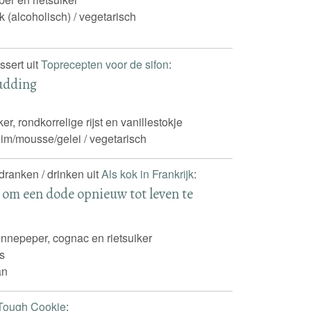
k (alcoholisch) / vegetarisch
ssert uit
Toprecepten voor de sifon
:
udding
ker, rondkorrelige rijst en vanillestokje
im/mousse/gelei / vegetarisch
 dranken / drinken uit
Als kok in Frankrijk
:
e om een dode opnieuw tot leven te
nnepeper, cognac en rietsuiker
s
an
Tough Cookie
: