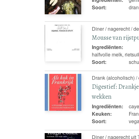
Soort:
dran
Diner / nagerecht / de
Mousse van rijstp
Ingrediënten:
halfvolle melk, rietsui
Soort:
schu
Drank (alcoholisch) /
Digestief: Drankj
wekken
Ingrediënten:
caye
Keuken:
Fran
Soort:
veg
Diner / nagerecht uit