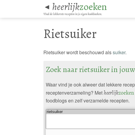
heerlijk
zoeken
◄
Vind de lekkerste recepten in je eigen kookboeken.
Rietsuiker
Rietsuiker wordt beschouwd als
suiker
.
Zoek naar rietsuiker in jou
Waar vind je ook alweer dat lekkere rece
receptenverzameling? Met
heerlijk
zoeken
foodblogs en zelf verzamelde recepten.