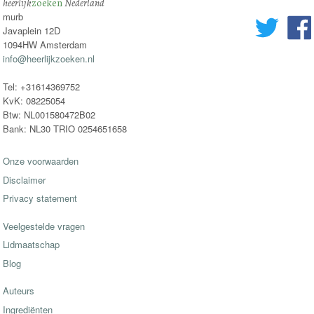
heerlijk
zoeken
Nederland
murb
Javaplein 12D
1094HW Amsterdam
info@heerlijkzoeken.nl
Tel: +31614369752
KvK: 08225054
Btw: NL001580472B02
Bank: NL30 TRIO 0254651658
Onze voorwaarden
Disclaimer
Privacy statement
Veelgestelde vragen
Lidmaatschap
Blog
Auteurs
Ingrediënten