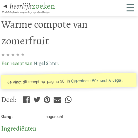
☰
heerlijk
zoeken
◄
Vind de lekkerste recepten in je eigen kookboeken.
Warme compote van
zomerfruit
★
★
★
★
★
Een recept van
Nigel Slater
.
.
Greenfeast 50x snel & vega
in
pagina 98
Je vindt dit recept op
Deel
:
Gang:
nagerecht
Ingrediënten