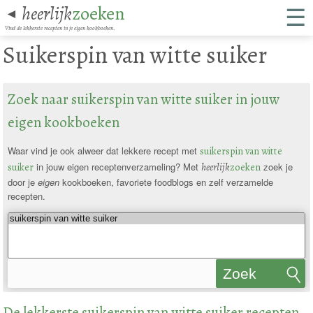
☰
heerlijk
zoeken
◄
Vind de lekkerste recepten in je eigen kookboeken.
Suikerspin van witte suiker
Zoek naar suikerspin van witte suiker in jouw
eigen kookboeken
Waar vind je ook alweer dat lekkere recept met
suikerspin van witte
suiker
in jouw eigen receptenverzameling? Met
heerlijk
zoeken
zoek je
door je
eigen
kookboeken, favoriete foodblogs en zelf verzamelde
recepten.
Zoek
recepten
De lekkerste suikerspin van witte suiker recepten