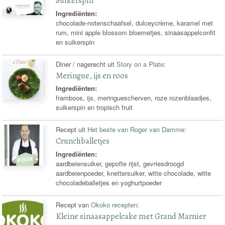
Suikerspin
Ingrediënten:
chocolade-notenschaafsel, dulceycrème, karamel met
rum, mini apple blossom bloemetjes, sinaasappelconfit
en suikerspin
Diner / nagerecht uit
Story on a Plate
:
Meringue, ijs en roos
Ingrediënten:
framboos, ijs, meringuescherven, roze rozenblaadjes,
suikerspin en tropisch fruit
Recept uit
Het beste van Roger van Damme
:
Crunchballetjes
Ingrediënten:
aardbeiensuiker, gepofte rijst, gevriesdroogd
aardbeienpoeder, knettersuiker, witte chocolade, witte
chocoladeballetjes en yoghurtpoeder
Recept van
Okoko recepten
:
Kleine sinaasappelcake met Grand Marnier