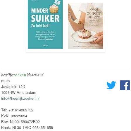
heerlijk
zoeken
Nederland
murb
Javaplein 12D
1094HW Amsterdam
info@heerlijkzoeken.nl
Tel: +31614369752
KvK: 08225054
Btw: NL001580472B02
Bank: NL30 TRIO 0254651658