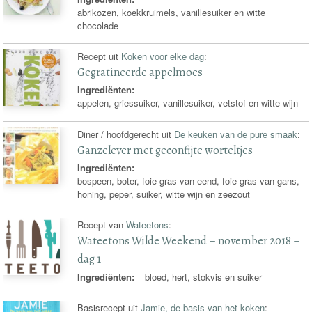
abrikozen, koekkruimels, vanillesuiker en witte
chocolade
Recept uit
Koken voor elke dag
:
Gegratineerde appelmoes
Ingrediënten:
appelen, griessuiker, vanillesuiker, vetstof en witte wijn
Diner / hoofdgerecht uit
De keuken van de pure smaak
:
Ganzelever met geconfijte worteltjes
Ingrediënten:
bospeen, boter, foie gras van eend, foie gras van gans,
honing, peper, suiker, witte wijn en zeezout
Recept van
Wateetons
:
Wateetons Wilde Weekend – november 2018 –
dag 1
Ingrediënten:
bloed, hert, stokvis en suiker
Basisrecept uit
Jamie, de basis van het koken
: