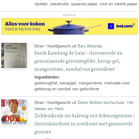
rijstwijn, sesamolie, spaanse peper, zout en zwarte peper
Advertentie
Diner / hoofdgerecht uit
Baru Belanda
:
Sateh Kambing de Luxe - Geroosterde en
gemarineerde geitenrugfilet, kecap-gel,
mangocrème, sambal van geitenlever
Ingrediënten:
geitenrugfilet, kecapgel, mangocrème, marinade voor
geitenrug en sambal van geitenlever
Diner / hoofdgerecht uit
Dieter Müllers kochschule, 100
Ideeen am Herd
:
Zickleinkeule im Salzteig mit Schmorgemüse /
Geitenlamsbout in zoutkorst met gesmoorde
groente