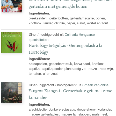
geitenlam met gemengde bonen
Ingrediënten:
bleekselderij, geitenbotten, geitenlamscarré, bonen,
knoflook, laurier, olijfolie, peper, sjalot, wortel en zout
Diner / hoofdgerecht uit
Culinaria Hongaarse
specialiteiten
:
Hortobágy ürügulyás - Geitengoulash à la
Hortobágy
Ingrediënten:
aardappelen, geitenborststuk, karwijzaad, knoflook,
paprika, paprikapoeder, plantaardig vet, reuzel, rode wijn,
tomaten, ui en zout
Diner / bijgerecht / hoofdgerecht uit
Smaak van china
:
Yangrou Xiangcai - Geroerbakte geit met verse
koriander
Ingrediënten:
arachideolie, donkere sojasaus, droge sherry, koriander,
magere geitenlapjes, magere lamslappen, maïsmeel,