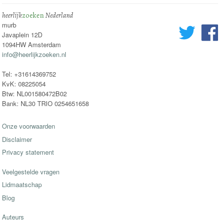
heerlijk
zoeken
Nederland
murb
Javaplein 12D
1094HW Amsterdam
info@heerlijkzoeken.nl
Tel: +31614369752
KvK: 08225054
Btw: NL001580472B02
Bank: NL30 TRIO 0254651658
Onze voorwaarden
Disclaimer
Privacy statement
Veelgestelde vragen
Lidmaatschap
Blog
Auteurs