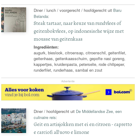
Diner / lunch / voorgerecht / hoofdgerecht uit
Baru
Belanda
:
Steak tartaar, naar keuze van rundvlees of
geitenbokvlees, op indonesische wijze met
mousse van geitenkaas
Ingrediënten:
augurk, bieslook, citroensap, citroenschil, geitenfilet,
geitenhaas, geitenkaasschuim, gepofte nasi goreng,
kappertjes, kruidenpasta, peterselie, rode chilipeper,
runderfilet, runderhaas, sambal en zout
Advertentie
Diner / hoofdgerecht uit
De Middellandse Zee, een
culinaire reis
:
Geit en artisjokken met ei en citroen - capretto
e carciofi all'uovo e limone