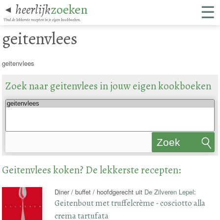
☰
heerlijk
zoeken
◄
Vind de lekkerste recepten in je eigen kookboeken.
geitenvlees
geitenvlees
Zoek naar geitenvlees in jouw eigen kookboeken
Zoek
recepten
Geitenvlees koken? De lekkerste recepten:
Diner / buffet / hoofdgerecht uit
De Zilveren Lepel
:
Geitenbout met truffelcrème - cosciotto alla
crema tartufata