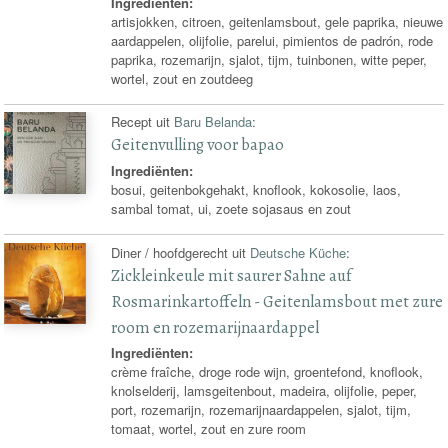
Ingrediënten:
artisjokken, citroen, geitenlamsbout, gele paprika, nieuwe
aardappelen, olijfolie, parelui, pimientos de padrón, rode
paprika, rozemarijn, sjalot, tijm, tuinbonen, witte peper,
wortel, zout en zoutdeeg
Recept uit
Baru Belanda
:
Geitenvulling voor bapao
Ingrediënten:
bosui, geitenbokgehakt, knoflook, kokosolie, laos,
sambal tomat, ui, zoete sojasaus en zout
Diner / hoofdgerecht uit
Deutsche Küche
:
Zickleinkeule mit saurer Sahne auf
Rosmarinkartoffeln - Geitenlamsbout met zure
room en rozemarijnaardappel
Ingrediënten:
crème fraîche, droge rode wijn, groentefond, knoflook,
knolselderij, lamsgeitenbout, madeira, olijfolie, peper,
port, rozemarijn, rozemarijnaardappelen, sjalot, tijm,
tomaat, wortel, zout en zure room