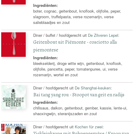
Ingrediënten:
boter, cognac, geitenbout, knoflook, olijfolie, peper,
slagroom, truffelpasta, verse rozemarijn, verse
salieblaadjes en zout
Diner / buffet / hoofdgerecht uit
De Zilveren Lepel
:
Geitenbout uit Piëmonte - cosciotto alla
piemontese
Ingrediënten:
bleekselderij, droge witte wijn, geitenbout, knoflook,
olijfolie, pancetta, peper, tomatenpuree, ui, verse
rozemarijn, wortel en zout
Diner / hoofdgerecht uit
De Shanghai-keuken
:
Bai tang yang rou - Stoopot van geit en radijs
Ingrediënten:
chilisaus, daikon, geitenbout, gember, kassie, lente-ui,
shaoxingwijn, steranijszaden en zout
Diner / hoofdgerecht uit
Kochen für zwei
:
Zickleinkrone mit Bohnengemüse / Kroon van