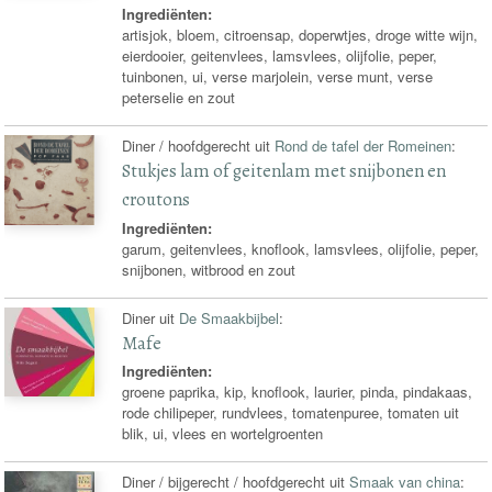
Ingrediënten:
artisjok, bloem, citroensap, doperwtjes, droge witte wijn,
eierdooier, geitenvlees, lamsvlees, olijfolie, peper,
tuinbonen, ui, verse marjolein, verse munt, verse
peterselie en zout
Diner / hoofdgerecht uit
Rond de tafel der Romeinen
:
Stukjes lam of geitenlam met snijbonen en
croutons
Ingrediënten:
garum, geitenvlees, knoflook, lamsvlees, olijfolie, peper,
snijbonen, witbrood en zout
Diner uit
De Smaakbijbel
:
Mafe
Ingrediënten:
groene paprika, kip, knoflook, laurier, pinda, pindakaas,
rode chilipeper, rundvlees, tomatenpuree, tomaten uit
blik, ui, vlees en wortelgroenten
Diner / bijgerecht / hoofdgerecht uit
Smaak van china
: