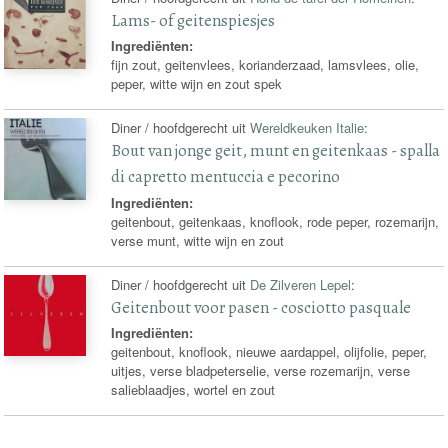
Lams- of geitenspiesjes
Ingrediënten:
fijn zout, geitenvlees, korianderzaad, lamsvlees, olie,
peper, witte wijn en zout spek
Diner / hoofdgerecht uit
Wereldkeuken Italie
:
Bout van jonge geit, munt en geitenkaas - spalla
di capretto mentuccia e pecorino
Ingrediënten:
geitenbout, geitenkaas, knoflook, rode peper, rozemarijn,
verse munt, witte wijn en zout
Diner / hoofdgerecht uit
De Zilveren Lepel
:
Geitenbout voor pasen - cosciotto pasquale
Ingrediënten:
geitenbout, knoflook, nieuwe aardappel, olijfolie, peper,
uitjes, verse bladpeterselie, verse rozemarijn, verse
salieblaadjes, wortel en zout