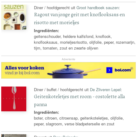
Diner / hoofdgerecht uit
Groot handboek sauzen
:
Ragout van jonge geit met knoflooksaus en
risotto met morieljes
Ingrediënten:
geitenschouder, heldere kalfsfond, knoflook,
knoflooksaus, morieljesrisotto, olijfolie, peper, rozemarijn,
tijm, tomaten, zout en zwarte olijven
Advertentie
Diner / buffet / hoofdgerecht uit
De Zilveren Lepel
:
Geitenkoteletjes met room - costolette alla
panna
Ingrediënten:
boter, citroen, citroensap, geitenkoteletjes, olijfolie,
peper, slagroom, verse bladpeterselie en zout