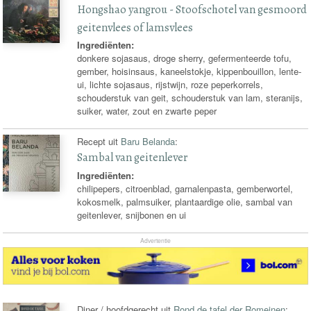
Hongshao yangrou - Stoofschotel van gesmoord
geitenvlees of lamsvlees
Ingrediënten:
donkere sojasaus, droge sherry, gefermenteerde tofu,
gember, hoisinsaus, kaneelstokje, kippenbouillon, lente-
ui, lichte sojasaus, rijstwijn, roze peperkorrels,
schouderstuk van geit, schouderstuk van lam, steranijs,
suiker, water, zout en zwarte peper
Recept uit
Baru Belanda
:
Sambal van geitenlever
Ingrediënten:
chilipepers, citroenblad, garnalenpasta, gemberwortel,
kokosmelk, palmsuiker, plantaardige olie, sambal van
geitenlever, snijbonen en ui
Advertentie
Diner / hoofdgerecht uit
Rond de tafel der Romeinen
: