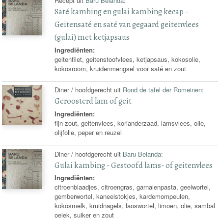
Recept uit
Baru Belanda
:
Saté kambing en gulai kambing kecap -
Geitensaté en saté van gegaard geitenvlees
(gulai) met ketjapsaus
Ingrediënten:
geitenfilet, geitenstoofvlees, ketjapsaus, kokosolie,
kokosroom, kruidenmengsel voor saté en zout
Diner / hoofdgerecht uit
Rond de tafel der Romeinen
:
Geroosterd lam of geit
Ingrediënten:
fijn zout, geitenvlees, korianderzaad, lamsvlees, olie,
olijfolie, peper en reuzel
Diner / hoofdgerecht uit
Baru Belanda
:
Gulai kambing - Gestoofd lams- of geitenvlees
Ingrediënten:
citroenblaadjes, citroengras, garnalenpasta, geelwortel,
gemberwortel, kaneelstokjes, kardemompeulen,
kokosmelk, kruidnagels, laoswortel, limoen, olie, sambal
oelek, suiker en zout