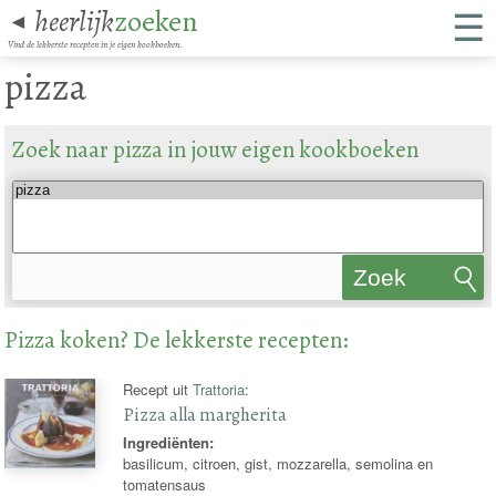
☰
heerlijk
zoeken
◄
Vind de lekkerste recepten in je eigen kookboeken.
pizza
Zoek naar pizza in jouw eigen kookboeken
Zoek
recepten
Pizza koken? De lekkerste recepten:
Recept uit
Trattoria
:
Pizza alla margherita
Ingrediënten:
basilicum, citroen, gist, mozzarella, semolina en
tomatensaus