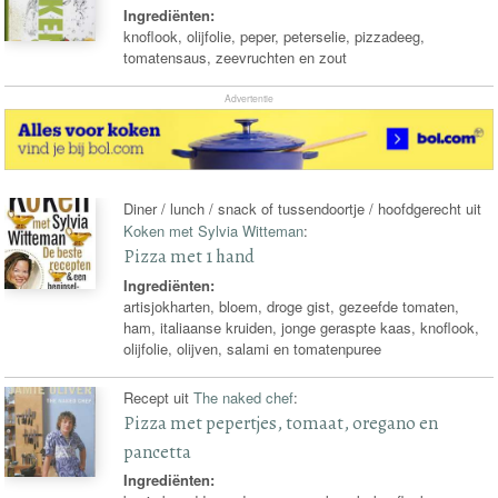
Ingrediënten:
knoflook, olijfolie, peper, peterselie, pizzadeeg,
tomatensaus, zeevruchten en zout
Advertentie
Diner / lunch / snack of tussendoortje / hoofdgerecht uit
Koken met Sylvia Witteman
:
Pizza met 1 hand
Ingrediënten:
artisjokharten, bloem, droge gist, gezeefde tomaten,
ham, italiaanse kruiden, jonge geraspte kaas, knoflook,
olijfolie, olijven, salami en tomatenpuree
Recept uit
The naked chef
:
Pizza met pepertjes, tomaat, oregano en
pancetta
Ingrediënten: