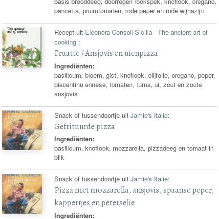
basis brooddeeg, doorregen rookspek, knoflook, oregano,
pancetta, pruimtomaten, rode peper en rode wijnazijn
Recept uit
Eleonora Consoli Sicilia - The ancient art of
cooking
:
Fruatte / Ansjovis en uienpizza
Ingrediënten:
basilicum, bloem, gist, knoflook, olijfolie, oregano, peper,
piacentinu ennese, tomaten, tuma, ui, zout en zoute
ansjovis
Snack of tussendoortje uit
Jamie's Italie
:
Gefrituurde pizza
Ingrediënten:
basilicum, knoflook, mozzarella, pizzadeeg en tomaat in
blik
Snack of tussendoortje uit
Jamie's Italie
:
Pizza met mozzarella, ansjovis, spaanse peper,
kappertjes en peterselie
Ingrediënten: