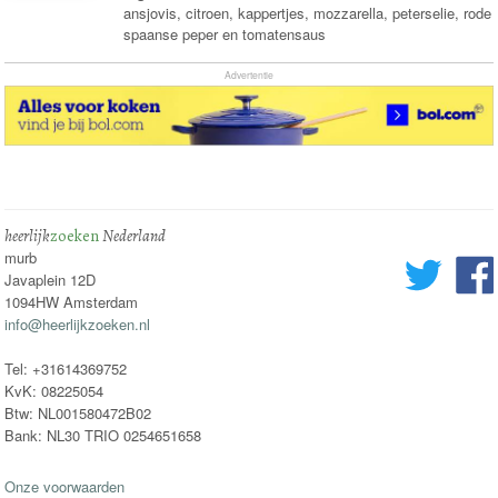
ansjovis, citroen, kappertjes, mozzarella, peterselie, rode
spaanse peper en tomatensaus
Advertentie
heerlijk
zoeken
Nederland
murb
Javaplein 12D
1094HW Amsterdam
info@heerlijkzoeken.nl
Tel: +31614369752
KvK: 08225054
Btw: NL001580472B02
Bank: NL30 TRIO 0254651658
Onze voorwaarden