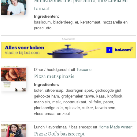
Minicalzones met prosciutto, mozzarella en
tomaat
Ingrediënten:
basilicum, bladerdeeg, ei, kerstomaat, mozzarella en
prosciutto
Advertentie
Diner / hoofdgerecht uit
Toscane
:
Pizza met spinazie
Ingrediënten:
boter, citroensap, doorregen spek, gedroogde gist,
gekookte ham, grofgemalen tarwe, kaas, knoflook,
marjolein, melk, nootmuskaat, olijfolie, peper,
plantaardige olie, spinazie, suiker, tarwebloem,
vleestomaat en zout
Lunch / avondmaal / basisrecept uit
Home Made winter
:
Pizza: Oof's basisrecept