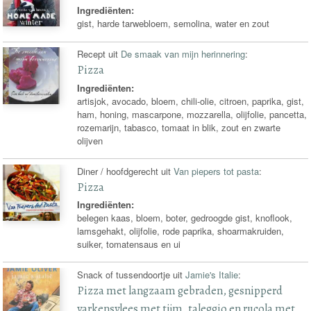
Ingrediënten:
gist, harde tarwebloem, semolina, water en zout
Recept uit
De smaak van mijn herinnering
:
Pizza
Ingrediënten:
artisjok, avocado, bloem, chili-olie, citroen, paprika, gist,
ham, honing, mascarpone, mozzarella, olijfolie, pancetta,
rozemarijn, tabasco, tomaat in blik, zout en zwarte
olijven
Diner / hoofdgerecht uit
Van piepers tot pasta
:
Pizza
Ingrediënten:
belegen kaas, bloem, boter, gedroogde gist, knoflook,
lamsgehakt, olijfolie, rode paprika, shoarmakruiden,
suiker, tomatensaus en ui
Snack of tussendoortje uit
Jamie's Italie
:
Pizza met langzaam gebraden, gesnipperd
varkensvlees met tijm, taleggio en rucola met