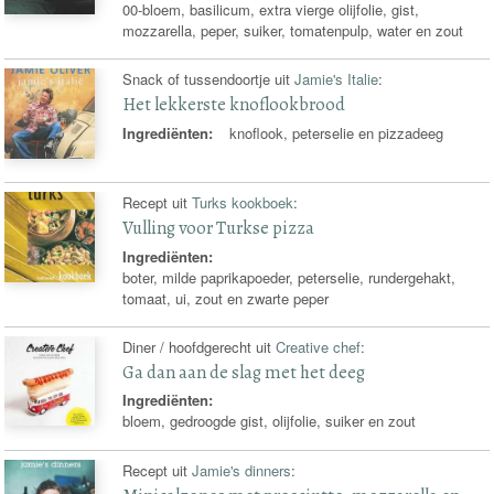
00-bloem, basilicum, extra vierge olijfolie, gist,
mozzarella, peper, suiker, tomatenpulp, water en zout
Snack of tussendoortje uit
Jamie's Italie
:
Het lekkerste knoflookbrood
Ingrediënten:
knoflook, peterselie en pizzadeeg
Recept uit
Turks kookboek
:
Vulling voor Turkse pizza
Ingrediënten:
boter, milde paprikapoeder, peterselie, rundergehakt,
tomaat, ui, zout en zwarte peper
Diner / hoofdgerecht uit
Creative chef
:
Ga dan aan de slag met het deeg
Ingrediënten:
bloem, gedroogde gist, olijfolie, suiker en zout
Recept uit
Jamie's dinners
: