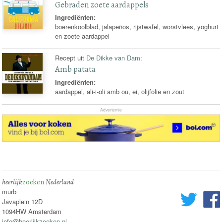
Gebraden zoete aardappels
Ingrediënten:
boerenkoolblad, jalapeños, rijstwafel, worstvlees, yoghurt
en zoete aardappel
Recept uit
De Dikke van Dam
:
Amb patata
Ingrediënten:
aardappel, ali-i-oli amb ou, ei, olijfolie en zout
Advertentie
heerlijk
zoeken
Nederland
murb
Javaplein 12D
1094HW Amsterdam
info@heerlijkzoeken.nl