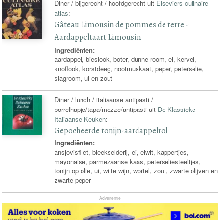
Diner / bijgerecht / hoofdgerecht uit
Elseviers culinaire
atlas
:
Gâteau Limousin de pommes de terre -
Aardappeltaart Limousin
Ingrediënten:
aardappel, bieslook, boter, dunne room, ei, kervel,
knoflook, korstdeeg, nootmuskaat, peper, peterselie,
slagroom, ui en zout
Diner / lunch / italiaanse antipasti /
borrelhapje/tapa/mezze/antipasti uit
De Klassieke
Italiaanse Keuken
:
Gepocheerde tonijn-aardappelrol
Ingrediënten:
ansjovisfilet, bleekselderij, ei, eiwit, kappertjes,
mayonaise, parmezaanse kaas, peterseliesteeltjes,
tonijn op olie, ui, witte wijn, wortel, zout, zwarte olijven en
zwarte peper
Advertentie