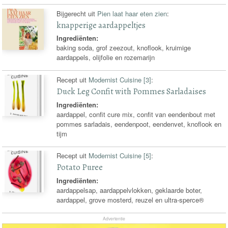
Bijgerecht uit
Pien laat haar eten zien
:
knapperige aardappeltjes
Ingrediënten:
baking soda, grof zeezout, knoflook, kruimige
aardappels, olijfolie en rozemarijn
Recept uit
Modernist Cuisine [3]
:
Duck Leg Confit with Pommes Sarladaises
Ingrediënten:
aardappel, confit cure mix, confit van eendenbout met
pommes sarladais, eendenpoot, eendenvet, knoflook en
tijm
Recept uit
Modernist Cuisine [5]
:
Potato Puree
Ingrediënten:
aardappelsap, aardappelvlokken, geklaarde boter,
aardappel, grove mosterd, reuzel en ultra-sperce®
Advertentie