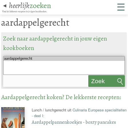
☰
heerlijk
zoeken
◄
Vind de lekkerste recepten in je eigen kookboeken.
aardappelgerecht
Zoek naar aardappelgerecht in jouw eigen
kookboeken
Zoek
recepten
Aardappelgerecht koken? De lekkerste recepten:
Lunch / lunchgerecht uit
Culinaria Europese specialiteiten
- deel I
:
Aardappelpannenkoekjes - boxty pancakes