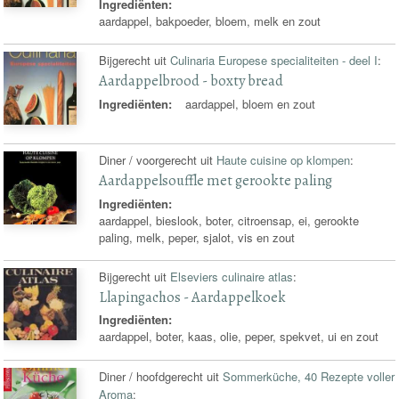
Ingrediënten:
aardappel, bakpoeder, bloem, melk en zout
Bijgerecht uit
Culinaria Europese specialiteiten - deel I
:
Aardappelbrood - boxty bread
Ingrediënten:
aardappel, bloem en zout
Diner / voorgerecht uit
Haute cuisine op klompen
:
Aardappelsouffle met gerookte paling
Ingrediënten:
aardappel, bieslook, boter, citroensap, ei, gerookte
paling, melk, peper, sjalot, vis en zout
Bijgerecht uit
Elseviers culinaire atlas
:
Llapingachos - Aardappelkoek
Ingrediënten:
aardappel, boter, kaas, olie, peper, spekvet, ui en zout
Diner / hoofdgerecht uit
Sommerküche, 40 Rezepte voller
Aroma
: