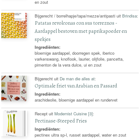
en zout
Bijgerecht / borrelhapje/tapa/mezze/antipasti uit
Brindisa
:
Patatas revolconas con sus torreznos -
Aardappel bestoven met paprikapoeder en
spekjes
Ingrediënten:
bloemige aardappel, doorregen spek, iberico
varkenswang, knoflook, laurier, olijfolie, pancetta,
pimenton de la vera dulce, ui en zout
Bijgerecht uit
De man die alles at
:
Optimale friet van Arabian en Passard
Ingrediënten:
arachideolie, bloemige aardappel en rundervet
Recept uit
Modernist Cuisine [3]
:
Pectinase-Steeped Fries
Ingrediënten:
pectinex ultra sp-l, russet aardappel, water en zout