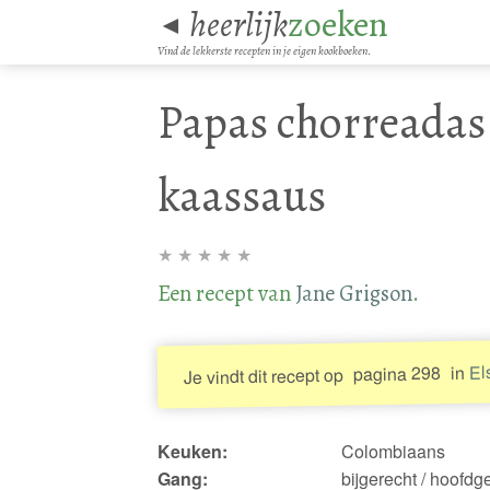
heerlijk
zoeken
◄
Vind de lekkerste recepten in je eigen kookboeken.
Papas chorreadas
kaassaus
★
★
★
★
★
Een recept van
Jane Grigson
.
El
in
pagina 298
Je vindt dit recept op
Keuken:
Colombiaans
Gang:
bijgerecht / hoofdg