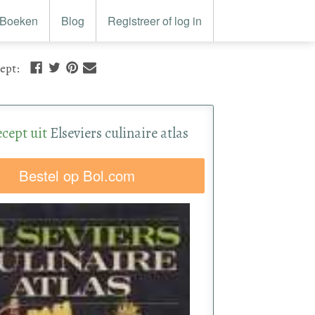
Boeken
Blog
Registreer of log in
cept
:
ecept uit
Elseviers culinaire atlas
Bestel op Bol.com