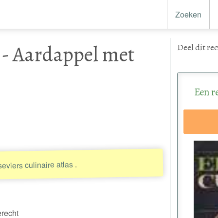
Zoeken
 - Aardappel met
Deel
dit re
Een r
.
seviers culinaire atlas
erecht