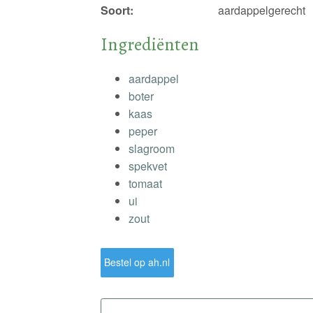
Soort:
aardappelgerecht
Ingrediënten
aardappel
boter
kaas
peper
slagroom
spekvet
tomaat
ui
zout
Bestel op ah.nl