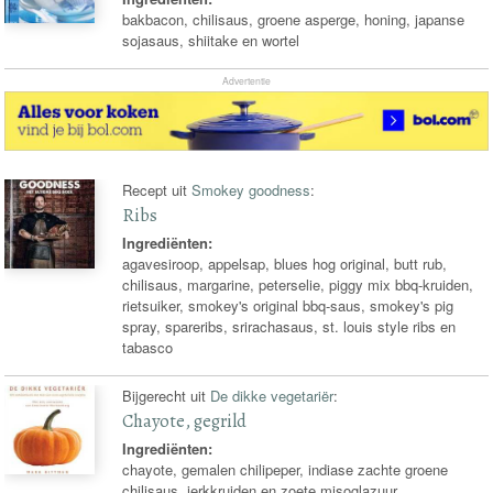
bakbacon, chilisaus, groene asperge, honing, japanse
sojasaus, shiitake en wortel
Advertentie
Recept uit
Smokey goodness
:
Ribs
Ingrediënten:
agavesiroop, appelsap, blues hog original, butt rub,
chilisaus, margarine, peterselie, piggy mix bbq-kruiden,
rietsuiker, smokey's original bbq-saus, smokey's pig
spray, spareribs, srirachasaus, st. louis style ribs en
tabasco
Bijgerecht uit
De dikke vegetariër
:
Chayote, gegrild
Ingrediënten:
chayote, gemalen chilipeper, indiase zachte groene
chilisaus, jerkkruiden en zoete misoglazuur