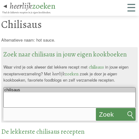
☰
heerlijk
zoeken
◄
Vind de lekkerste recepten in je eigen kookboeken.
Chilisaus
Alternatieve naam: hot sauce.
Zoek naar chilisaus in jouw eigen kookboeken
Waar vind je ook alweer dat lekkere recept met
chilisaus
in jouw eigen
receptenverzameling? Met
heerlijk
zoeken
zoek je door je
eigen
kookboeken, favoriete foodblogs en zelf verzamelde recepten.
Zoek
recepten
De lekkerste chilisaus recepten