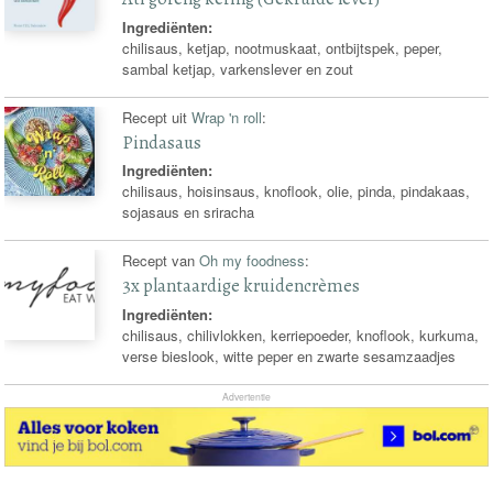
Ingrediënten:
chilisaus, ketjap, nootmuskaat, ontbijtspek, peper,
sambal ketjap, varkenslever en zout
Recept uit
Wrap 'n roll
:
Pindasaus
Ingrediënten:
chilisaus, hoisinsaus, knoflook, olie, pinda, pindakaas,
sojasaus en sriracha
Recept van
Oh my foodness
:
3x plantaardige kruidencrèmes
Ingrediënten:
chilisaus, chilivlokken, kerriepoeder, knoflook, kurkuma,
verse bieslook, witte peper en zwarte sesamzaadjes
Advertentie