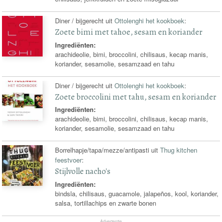
Diner / bijgerecht uit
Ottolenghi het kookboek
:
Zoete bimi met tahoe, sesam en koriander
Ingrediënten:
arachideolie, bimi, broccolini, chilisaus, kecap manis,
koriander, sesamolie, sesamzaad en tahu
Diner / bijgerecht uit
Ottolenghi het kookboek
:
Zoete broccolini met tahu, sesam en koriander
Ingrediënten:
arachideolie, bimi, broccolini, chilisaus, kecap manis,
koriander, sesamolie, sesamzaad en tahu
Borrelhapje/tapa/mezze/antipasti uit
Thug kitchen
feestvoer
:
Stijlvolle nacho's
Ingrediënten:
bindsla, chilisaus, guacamole, jalapeños, kool, koriander,
salsa, tortillachips en zwarte bonen
Advertentie