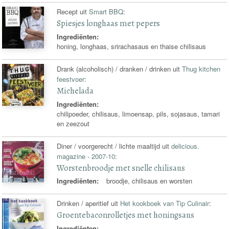
Recept uit
Smart BBQ
:
Spiesjes longhaas met pepers
Ingrediënten:
honing, longhaas, srirachasaus en thaise chilisaus
Drank (alcoholisch) / dranken / drinken uit
Thug kitchen
feestvoer
:
Michelada
Ingrediënten:
chilipoeder, chilisaus, limoensap, pils, sojasaus, tamari
en zeezout
Diner / voorgerecht / lichte maaltijd uit
delicious.
magazine - 2007-10
:
Worstenbroodje met snelle chilisaus
Ingrediënten:
broodje, chilisaus en worsten
Drinken / aperitief uit
Het kookboek van Tip Culinair
:
Groentebaconrolletjes met honingsaus
Ingrediënten: