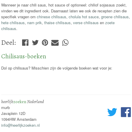
Wanneer je naar chili saus, hot sauce of optioneel: chiliof sojasaus zoekt,
vinden we dit ingredient ook. Daarnaast laten we ook de recepten zien die
specifiek vragen om
chinese chilisaus
,
cholula hot sauce
,
groene chilisaus
,
hete chilisaus
,
nam prik
,
thaise chilisaus
,
verse chilisaus
en
zoete
chilisaus
.
Deel
:
Chilisaus-boeken
Dol op chilisaus? Misschien zijn de volgende boeken wat voor je:
heerlijk
zoeken
Nederland
murb
Javaplein 12D
1094HW Amsterdam
info@heerlijkzoeken.nl