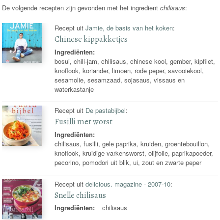
De volgende recepten zijn gevonden met het ingredient
chilisaus
:
Recept uit
Jamie, de basis van het koken
:
Chinese kippakketjes
Ingrediënten:
bosui, chili-jam, chilisaus, chinese kool, gember, kipfilet,
knoflook, koriander, limoen, rode peper, savooiekool,
sesamolie, sesamzaad, sojasaus, vissaus en
waterkastanje
Recept uit
De pastabijbel
:
Fusilli met worst
Ingrediënten:
chilisaus, fusilli, gele paprika, kruiden, groentebouillon,
knoflook, kruidige varkensworst, olijfolie, paprikapoeder,
pecorino, pomodori uit blik, ui, zout en zwarte peper
Recept uit
delicious. magazine - 2007-10
:
Snelle chilisaus
Ingrediënten:
chilisaus