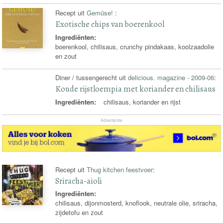
Recept uit
Gemüse!
:
Exotische chips van boerenkool
Ingrediënten:
boerenkool, chilisaus, crunchy pindakaas, koolzaadolie
en zout
Diner / tussengerecht uit
delicious. magazine - 2009-06
:
Koude rijstloempia met koriander en chilisaus
Ingrediënten:
chilisaus, koriander en rijst
Advertentie
Recept uit
Thug kitchen feestvoer
:
Sriracha-aioli
Ingrediënten:
chilisaus, dijonmosterd, knoflook, neutrale olie, sriracha,
zijdetofu en zout