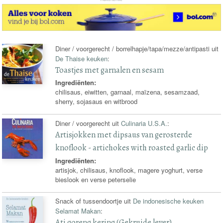
Diner / voorgerecht / borrelhapje/tapa/mezze/antipasti uit
De Thaise keuken
:
Toastjes met garnalen en sesam
Ingrediënten:
chilisaus, eiwitten, garnaal, maïzena, sesamzaad,
sherry, sojasaus en witbrood
Diner / voorgerecht uit
Culinaria U.S.A.
:
Artisjokken met dipsaus van gerosterde
knoflook - artichokes with roasted garlic dip
Ingrediënten:
artisjok, chilisaus, knoflook, magere yoghurt, verse
bieslook en verse peterselie
Snack of tussendoortje uit
De indonesische keuken
Selamat Makan
:
Ati goreng kering (Gekruide lever)