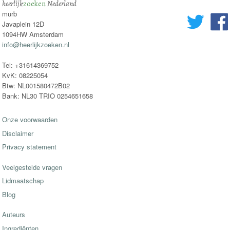
heerlijk
zoeken
Nederland
murb
Javaplein 12D
1094HW Amsterdam
info@heerlijkzoeken.nl
Tel: +31614369752
KvK: 08225054
Btw: NL001580472B02
Bank: NL30 TRIO 0254651658
Onze voorwaarden
Disclaimer
Privacy statement
Veelgestelde vragen
Lidmaatschap
Blog
Auteurs
Ingrediënten