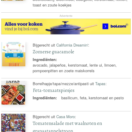
toast en zoute koekjes
Advertentie
Bijgerecht uit
California Dreamin'
:
Zomerse guacamole
Ingrediënten:
avocado, jalapeños, kerstomaat, lente ui, limoen,
pompoenpitten en zoete maiskorrels
Borrelhapje/tapa/mezze/antipasti uit
Tapas
:
Feta-tomaatspiesjes
Ingrediënten:
basilicum, feta, kerstomaat en pesto
Bijgerecht uit
Casa Moro
:
Tomatensalade met waalnoten en
granaatappelstroop