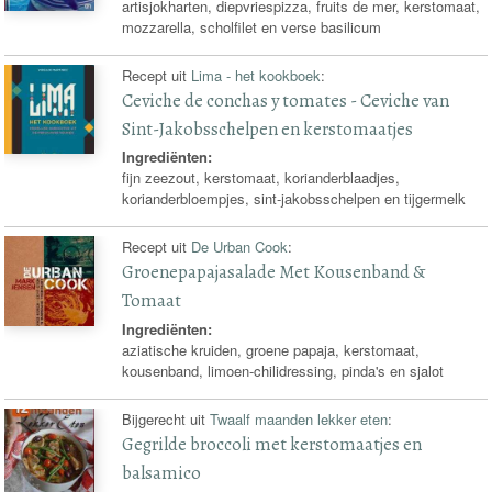
artisjokharten, diepvriespizza, fruits de mer, kerstomaat,
mozzarella, scholfilet en verse basilicum
Recept uit
Lima - het kookboek
:
Ceviche de conchas y tomates - Ceviche van
Sint-Jakobsschelpen en kerstomaatjes
Ingrediënten:
fijn zeezout, kerstomaat, korianderblaadjes,
korianderbloempjes, sint-jakobsschelpen en tijgermelk
Recept uit
De Urban Cook
:
Groenepapajasalade Met Kousenband &
Tomaat
Ingrediënten:
aziatische kruiden, groene papaja, kerstomaat,
kousenband, limoen-chilidressing, pinda's en sjalot
Bijgerecht uit
Twaalf maanden lekker eten
:
Gegrilde broccoli met kerstomaatjes en
balsamico