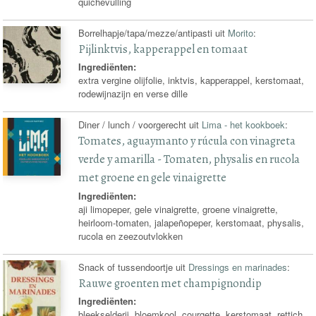
quichevulling
Borrelhapje/tapa/mezze/antipasti uit
Morito
:
Pijlinktvis, kapperappel en tomaat
Ingrediënten:
extra vergine olijfolie, inktvis, kapperappel, kerstomaat,
rodewijnazijn en verse dille
Diner / lunch / voorgerecht uit
Lima - het kookboek
:
Tomates, aguaymanto y rúcula con vinagreta
verde y amarilla - Tomaten, physalis en rucola
met groene en gele vinaigrette
Ingrediënten:
aji limopeper, gele vinaigrette, groene vinaigrette,
heirloom-tomaten, jalapeñopeper, kerstomaat, physalis,
rucola en zeezoutvlokken
Snack of tussendoortje uit
Dressings en marinades
:
Rauwe groenten met champignondip
Ingrediënten:
bleekselderij, bloemkool, courgette, kerstomaat, rettich,