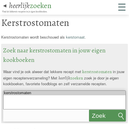
☰
heerlijk
zoeken
◄
Vind de lekkerste recepten in je eigen kookboeken.
Kerstrostomaten
Kerstrostomaten wordt beschouwd als
kerstomaat
.
Zoek naar kerstrostomaten in jouw eigen
kookboeken
Waar vind je ook alweer dat lekkere recept met
kerstrostomaten
in jouw
eigen receptenverzameling? Met
heerlijk
zoeken
zoek je door je
eigen
kookboeken, favoriete foodblogs en zelf verzamelde recepten.
Zoek
recepten