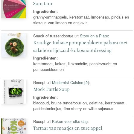
Som tam
Ingrediënten:
granny-smithappels, kerstomaat, limoensap, pinda’s en
slasaus van limoen en ansjovis
Snack of tussendoortje uit
Story on a Plate
:
Kruidige Indiase pompoenbloem pakora met
salade en lijnzaad-kokosnootdressing
Ingrediënten:
kerstomaat, kokos, lijnzaadolie, passievrucht en
pompoenbloemen
Recept uit
Modernist Cuisine [2]
:
Mock Turtle Soup
Ingrediënten:
bladgoud, bruine runderbouillon, gelatine, kerstomaat,
paddestoelenjus, fino sherry en witte sojasaus
Recept uit
Koken voor elke dag
:
Tartaar van maatjes en zure appel