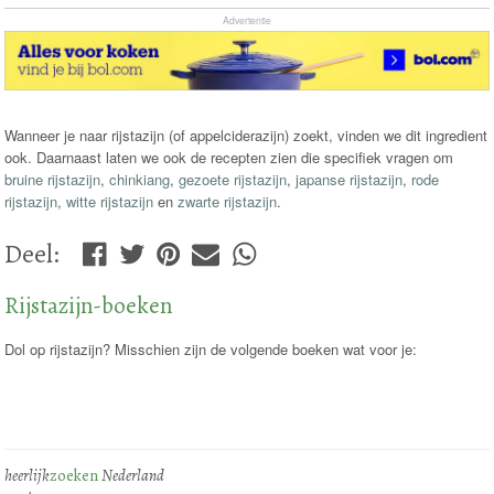
Advertentie
Wanneer je naar rijstazijn (of appelciderazijn) zoekt, vinden we dit ingredient
ook. Daarnaast laten we ook de recepten zien die specifiek vragen om
bruine rijstazijn
,
chinkiang
,
gezoete rijstazijn
,
japanse rijstazijn
,
rode
rijstazijn
,
witte rijstazijn
en
zwarte rijstazijn
.
Deel
:
Rijstazijn-boeken
Dol op rijstazijn? Misschien zijn de volgende boeken wat voor je:
heerlijk
zoeken
Nederland