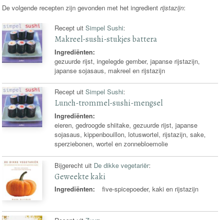
De volgende recepten zijn gevonden met het ingredient
rijstazijn
:
Recept uit
Simpel Sushi
:
Makreel-sushi-stukjes battera
Ingrediënten:
gezuurde rijst, ingelegde gember, japanse rijstazijn,
japanse sojasaus, makreel en rijstazijn
Recept uit
Simpel Sushi
:
Lunch-trommel-sushi-mengsel
Ingrediënten:
eieren, gedroogde shiitake, gezuurde rijst, japanse
sojasaus, kippenbouillon, lotuswortel, rijstazijn, sake,
sperziebonen, wortel en zonnebloemolie
Bijgerecht uit
De dikke vegetariër
:
Geweekte kaki
Ingrediënten:
five-spicepoeder, kaki en rijstazijn