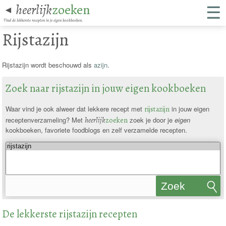
☰
heerlijk
zoeken
◄
Vind de lekkerste recepten in je eigen kookboeken.
Rijstazijn
Rijstazijn wordt beschouwd als
azijn
.
Zoek naar rijstazijn in jouw eigen kookboeken
Waar vind je ook alweer dat lekkere recept met
rijstazijn
in jouw eigen
receptenverzameling? Met
heerlijk
zoeken
zoek je door je
eigen
kookboeken, favoriete foodblogs en zelf verzamelde recepten.
Zoek
recepten
De lekkerste rijstazijn recepten