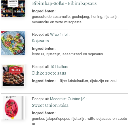
Bibimbap-Soße - Bibimbapsaus
Ingrediënten:
geroosterde sesamolie, gochujang, honing, rijstazijn,
sesamolie en witte misopasta
Recept uit
Wrap 'n roll
:
Sojasaus
Ingrediënten:
lente ui, rijstazijn, sesamzaad en sojasaus
Recept uit
101 ballen
:
Dikke zoete saus
Ingrediënten:
fijne kristalsuiker, rijstazijn en zout
Recept uit
Modernist Cuisine [5]
:
Sweet Onion Salsa
Ingrediënten:
gember, jalapeñopeper, rijstazijn, witte sojasaus en zoete
ui