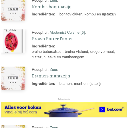
Recept uit
Zuur
:
Kombu-bonitoazijn
Ingrediënten:
bonitovlokken, kombu en rijstazijn
Recept uit
Modernist Cuisine [5]
:
Brown Butter Fumet
Ingrediënten:
bruine boterextract, bruine visfond, droge vermout,
rijstazijn, sake en xanthaangom
Recept uit
Zuur
:
Bramen-muntazijn
Ingrediënten:
bramen, munt en rijstazijn
Advertentie
Recept uit
Zuur
: