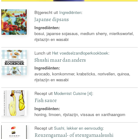
Bijgerecht uit
Ingrediënten
:
Japanse dipsaus
Ingrediënten:
bosui, japanse sojasaus, medium sherry, mierikswortel,
rijstazijn en wasabi
Lunch uit
Het voedselzandloperkookboek
:
Shushi maar dan anders
Ingrediënten:
avocado, komkommer, krabsticks, norivellen, quinoa,
rijstazijn en wasabi
Recept uit
Modernist Cuisine [4]
:
Fish sauce
Ingrediënten:
honing, limoen, rijstazijn, vissaus en xanthaangom
Recept uit
Sushi, lekker en eenvoudig
:
Reuzengarnaal- of steurgarnaalsushi