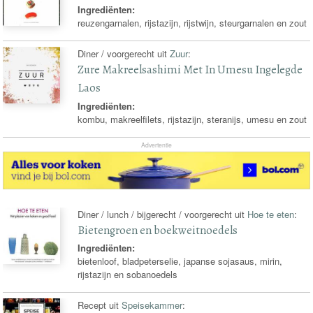
Ingrediënten:
reuzengarnalen, rijstazijn, rijstwijn, steurgarnalen en zout
Diner / voorgerecht uit
Zuur
:
Zure Makreelsashimi Met In Umesu Ingelegde
Laos
Ingrediënten:
kombu, makreelfilets, rijstazijn, steranijs, umesu en zout
Advertentie
Diner / lunch / bijgerecht / voorgerecht uit
Hoe te eten
:
Bietengroen en boekweitnoedels
Ingrediënten:
bietenloof, bladpeterselie, japanse sojasaus, mirin,
rijstazijn en sobanoedels
Recept uit
Speisekammer
: