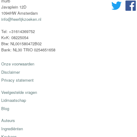
murb
Javaplein 12D
1094HW Amsterdam
info@heerlijkzoeken.nl
Tel: +31614369752
KvK: 08225054
Btw: NL001580472B02
Bank: NL30 TRIO 0254651658
Onze voorwaarden
Disclaimer
Privacy statement
Veelgestelde vragen
Lidmaatschap
Blog
Auteurs
Ingrediënten
Keukens