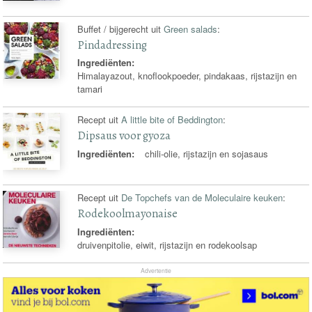
Buffet / bijgerecht uit
Green salads
:
Pindadressing
Ingrediënten:
Himalayazout, knoflookpoeder, pindakaas, rijstazijn en
tamari
Recept uit
A little bite of Beddington
:
Dipsaus voor gyoza
Ingrediënten:
chili-olie, rijstazijn en sojasaus
Recept uit
De Topchefs van de Moleculaire keuken
:
Rodekoolmayonaise
Ingrediënten:
druivenpitolie, eiwit, rijstazijn en rodekoolsap
Advertentie