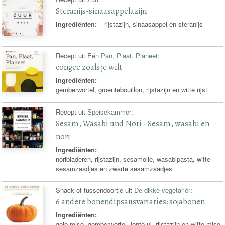
Steranijs-sinaasappelazijn
Ingrediënten:
rijstazijn, sinaasappel en steranijs
Recept uit
Eén Pan, Plaat, Planeet
:
congee zoals je wilt
Ingrediënten:
gemberwortel, groentebouillon, rijstazijn en witte rijst
Recept uit
Speisekammer
:
Sesam, Wasabi und Nori - Sesam, wasabi en
nori
Ingrediënten:
noribladeren, rijstazijn, sesamolie, wasabipasta, witte
sesamzaadjes en zwarte sesamzaadjes
Snack of tussendoortje uit
De dikke vegetariër
:
6 andere bonendipsausvariaties: sojabonen
Ingrediënten:
gele miso, gemberwortel, lente ui, rijstazijn en witte miso