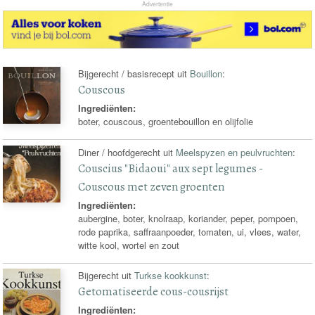
Advertentie
Bijgerecht / basisrecept uit
Bouillon
:
Couscous
Ingrediënten:
boter, couscous, groentebouillon en olijfolie
Diner / hoofdgerecht uit
Meelspyzen en peulvruchten
:
Couscius "Bidaoui" aux sept legumes -
Couscous met zeven groenten
Ingrediënten:
aubergine, boter, knolraap, koriander, peper, pompoen,
rode paprika, saffraanpoeder, tomaten, ui, vlees, water,
witte kool, wortel en zout
Bijgerecht uit
Turkse kookkunst
:
Getomatiseerde cous-cousrijst
Ingrediënten: