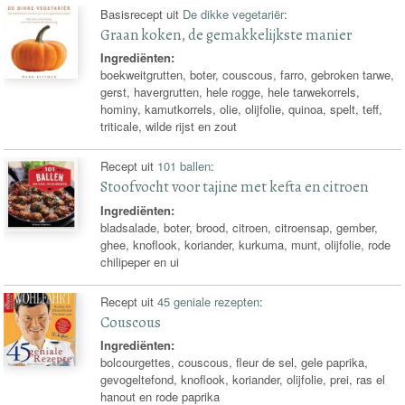
Basisrecept uit
De dikke vegetariër
:
Graan koken, de gemakkelijkste manier
Ingrediënten:
boekweitgrutten, boter, couscous, farro, gebroken tarwe,
gerst, havergrutten, hele rogge, hele tarwekorrels,
hominy, kamutkorrels, olie, olijfolie, quinoa, spelt, teff,
triticale, wilde rijst en zout
Recept uit
101 ballen
:
Stoofvocht voor tajine met kefta en citroen
Ingrediënten:
bladsalade, boter, brood, citroen, citroensap, gember,
ghee, knoflook, koriander, kurkuma, munt, olijfolie, rode
chilipeper en ui
Recept uit
45 geniale rezepten
:
Couscous
Ingrediënten:
bolcourgettes, couscous, fleur de sel, gele paprika,
gevogeltefond, knoflook, koriander, olijfolie, prei, ras el
hanout en rode paprika