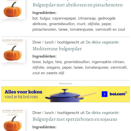
Bulgurpilav met abrikozen en pistachenoten
Ingrediënten:
bot, bulgur, cayennepeper, citroensap, gedroogde
abrikoos, groentebouillon, munt, olijfolie, peper,
pistachenoten, tarwe, tomatenpuree, vermicelli en zout
Diner / lunch / hoofdgerecht uit
De dikke vegetariër
:
Mediterrane bulgurpilav
Ingrediënten:
boter, bulgur, feta, groentebouillon, ingemaakte citroen,
olijfolie, oregano, peper, tarwe, tomatenpuree, vermicelli,
zout en zwarte olijf
Advertentie
Diner / lunch / hoofdgerecht uit
De dikke vegetariër
:
Bulgurpilav met sperziebonen en sojasaus
Ingrediënten: