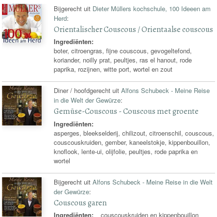
Bijgerecht uit
Dieter Müllers kochschule, 100 Ideeen am
Herd
:
Orientalischer Couscous / Orientaalse couscous
Ingrediënten:
boter, citroengras, fijne couscous, gevogeltefond,
koriander, noilly prat, peultjes, ras el hanout, rode
paprika, rozijnen, witte port, wortel en zout
Diner / hoofdgerecht uit
Alfons Schubeck - Meine Reise
in die Welt der Gewürze
:
Gemüse-Couscous - Couscous met groente
Ingrediënten:
asperges, bleekselderij, chilizout, citroenschil, couscous,
couscouskruiden, gember, kaneelstokje, kippenbouillon,
knoflook, lente-ui, olijfolie, peultjes, rode paprika en
wortel
Bijgerecht uit
Alfons Schubeck - Meine Reise in die Welt
der Gewürze
:
Couscous garen
Ingrediënten:
couscouskruiden en kippenbouillon