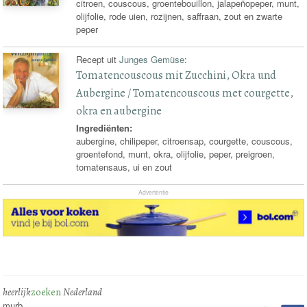
citroen, couscous, groentebouillon, jalapeñopeper, munt,
olijfolie, rode uien, rozijnen, saffraan, zout en zwarte
peper
Recept uit
Junges Gemüse
:
Tomatencouscous mit Zucchini, Okra und
Aubergine / Tomatencouscous met courgette,
okra en aubergine
Ingrediënten:
aubergine, chilipeper, citroensap, courgette, couscous,
groentefond, munt, okra, olijfolie, peper, preigroen,
tomatensaus, ui en zout
Advertentie
heerlijk
zoeken
Nederland
murb