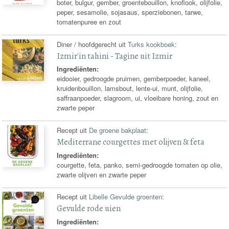
boter, bulgur, gember, groentebouillon, knoflook, olijfolie,
peper, sesamolie, sojasaus, sperziebonen, tarwe,
tomatenpuree en zout
Diner / hoofdgerecht uit
Turks kookboek
:
Izmir'in tahini - Tagine uit Izmir
Ingrediënten:
eidooier, gedroogde pruimen, gemberpoeder, kaneel,
kruidenbouillon, lamsbout, lente-ui, munt, olijfolie,
saffraanpoeder, slagroom, ui, vloeibare honing, zout en
zwarte peper
Recept uit
De groene bakplaat
:
Mediterrane courgettes met olijven & feta
Ingrediënten:
courgette, feta, panko, semi-gedroogde tomaten op olie,
zwarte olijven en zwarte peper
Recept uit
Libelle Gevulde groenten
:
Gevulde rode uien
Ingrediënten: