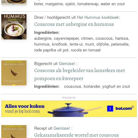
boter, margarine, sjalot, tomatensap, water en zout
Diner / hoofdgerecht uit
Het Hummus kookboek
:
Couscous met aubergine en hummus
Ingrediënten:
aubergine, cayennepeper, citroen, couscous, harissa,
hummus, knoflook, lente-ui, munt, olijfolie, peterselie,
rode paprika uit pot, rucola en tomaat
Bijgerecht uit
Gemüse!
:
Couscous als begeleider van lamsvlees met
pompoen en kweepeer
Ingrediënten:
couscous, koriander, yoghurt en zout
Advertentie
Recept uit
Gemüse!
:
Gekarameliseerde wortel met couscous