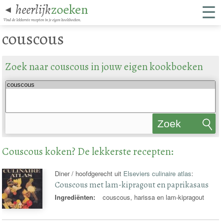
☰
heerlijk
zoeken
◄
Vind de lekkerste recepten in je eigen kookboeken.
couscous
Zoek naar couscous in jouw eigen kookboeken
Zoek
recepten
Couscous koken? De lekkerste recepten:
Diner / hoofdgerecht uit
Elseviers culinaire atlas
:
Couscous met lam-kipragout en paprikasaus
Ingrediënten:
couscous, harissa en lam-kipragout