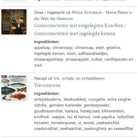
Diner / nagerecht uit
Alfons Schubeck - Meine Reise in
die Welt der Gewürze
:
Couscouscreme mit eingelegten Kirschen /
Couscouscrème met ingelegde kersen
Ingrediënten:
appelsap, citroenrasp, citroensap, eiwit, gelatine,
ingelegde kersen, room, saffraandraadjes,
sinaasappelrasp, sinaasappels, suiker, vanillepeulen en
zout
Recept uit
Vis, schelp- en schaaldieren
:
Viscouscous
Ingrediënten:
artisjokbodems, bleekselderij, courgette, extra vergine
olijfolie, gemalen koriander, gemberpoeder,
goudbrasemfilet, harissa, karwijzaad, kikkererwten,
knoflook, raapjes, raz el hanout, rode paprika, tarbotfilet,
tomaten, tomatenpuree, ui, wortel, zeebaarsfilet,
zeeduivelfilet, zeehaanfilet, zeetongfilets en zeewolffilet