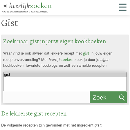
☰
heerlijk
zoeken
◄
Vind de lekkerste recepten in je eigen kookboeken.
Gist
Zoek naar gist in jouw eigen kookboeken
Waar vind je ook alweer dat lekkere recept met
gist
in jouw eigen
receptenverzameling? Met
heerlijk
zoeken
zoek je door je
eigen
kookboeken, favoriete foodblogs en zelf verzamelde recepten.
Zoek
recepten
De lekkerste gist recepten
De volgende recepten zijn gevonden met het ingredient
gist
: