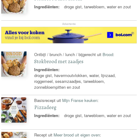
Ingrediënten:
droge gist, tarwebloem, water en zout
Advertentie
Ontbijt / brunch / lunch / bijgerecht uit
Brood
:
Stokbrood met zaadjes
Ingrediënten:
droge gist, havermoutvlokken, water, lijnzaad,
roggemeel, sesamzaadjes, tarwebloem,
zonnebloempitten en zout
Basisrecept uit
Mijn Franse keuken
:
Pizzadeeg
Ingrediënten:
droge gist, tarwebloem, water en zout
Recept uit
Meer brood uit eigen oven
: