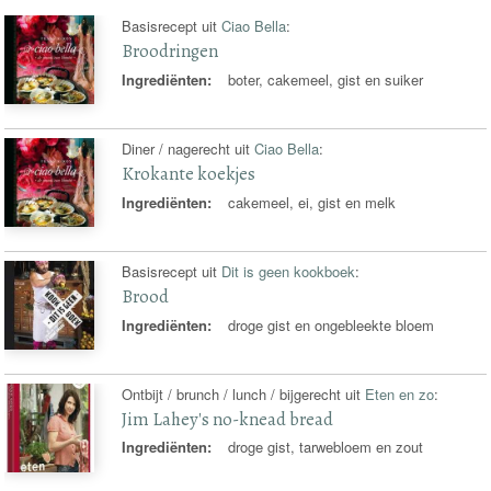
Basisrecept uit
Ciao Bella
:
Broodringen
Ingrediënten:
boter, cakemeel, gist en suiker
Diner / nagerecht uit
Ciao Bella
:
Krokante koekjes
Ingrediënten:
cakemeel, ei, gist en melk
Basisrecept uit
Dit is geen kookboek
:
Brood
Ingrediënten:
droge gist en ongebleekte bloem
Ontbijt / brunch / lunch / bijgerecht uit
Eten en zo
:
Jim Lahey's no-knead bread
Ingrediënten:
droge gist, tarwebloem en zout