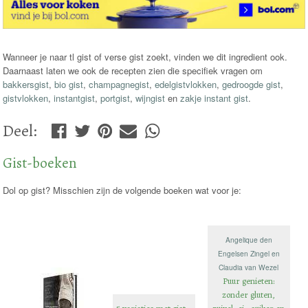
Wanneer je naar tl gist of verse gist zoekt, vinden we dit ingredient ook.
Daarnaast laten we ook de recepten zien die specifiek vragen om
bakkersgist
,
bio gist
,
champagnegist
,
edelgistvlokken
,
gedroogde gist
,
gistvlokken
,
instantgist
,
portgist
,
wijngist
en
zakje instant gist
.
Deel
:
Gist-boeken
Dol op gist? Misschien zijn de volgende boeken wat voor je:
Angelique den
Engelsen Zingel en
Claudia van Wezel
Puur genieten:
zonder gluten,