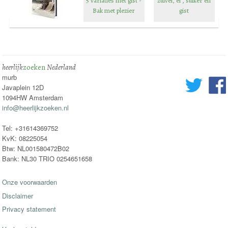
5 variaties met gist -
zuivel, ei , suiker en
Bak met plezier
gist
heerlijk
zoeken
Nederland
murb
Javaplein 12D
1094HW Amsterdam
info@heerlijkzoeken.nl
Tel: +31614369752
KvK: 08225054
Btw: NL001580472B02
Bank: NL30 TRIO 0254651658
Onze voorwaarden
Disclaimer
Privacy statement