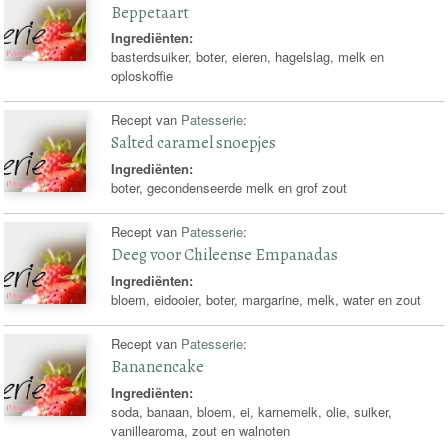
Beppetaart
Ingrediënten:
basterdsuiker, boter, eieren, hagelslag, melk en
oploskoffie
Recept van
Patesserie
:
Salted caramel snoepjes
Ingrediënten:
boter, gecondenseerde melk en grof zout
Recept van
Patesserie
:
Deeg voor Chileense Empanadas
Ingrediënten:
bloem, eidooier, boter, margarine, melk, water en zout
Recept van
Patesserie
:
Bananencake
Ingrediënten:
soda, banaan, bloem, ei, karnemelk, olie, suiker,
vanillearoma, zout en walnoten