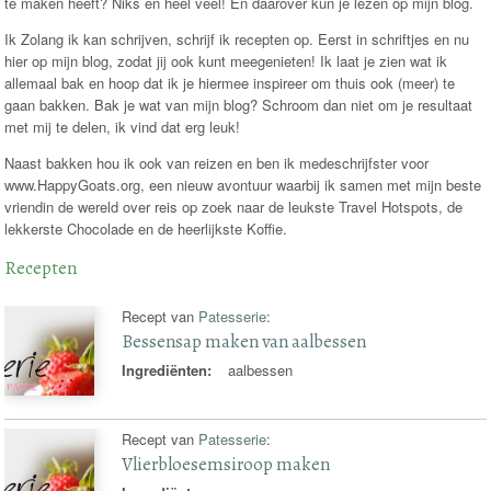
te maken heeft? Niks en héél veel! En daarover kun je lezen op mijn blog.
Ik Zolang ik kan schrijven, schrijf ik recepten op. Eerst in schriftjes en nu
hier op mijn blog, zodat jij ook kunt meegenieten! Ik laat je zien wat ik
allemaal bak en hoop dat ik je hiermee inspireer om thuis ook (meer) te
gaan bakken. Bak je wat van mijn blog? Schroom dan niet om je resultaat
met mij te delen, ik vind dat erg leuk!
Naast bakken hou ik ook van reizen en ben ik medeschrijfster voor
www.HappyGoats.org, een nieuw avontuur waarbij ik samen met mijn beste
vriendin de wereld over reis op zoek naar de leukste Travel Hotspots, de
lekkerste Chocolade en de heerlijkste Koffie.
Recepten
Recept van
Patesserie
:
Bessensap maken van aalbessen
Ingrediënten:
aalbessen
Recept van
Patesserie
:
Vlierbloesemsiroop maken