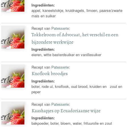
Ingrediënten:
appel, kaneelstokje, kruidnagels, limoen, paarse/zwarte
mais en suiker
Recept van
Patesserie
:
Tokkelroom of Advocaat, het verschil en een
bijzondere werkwijze
Ingrediënten:
eieren, witte basterdsuiker en vanillesuiker
Recept van
Patesserie
:
Knoflook broodjes
Ingrediënten:
boter, rode ui, knoflook, oud brood, kruiden en zout en
peper
Recept van
Patesserie
:
Kaashapjes op Ecuadoriaanse wijze
Ingrediënten:
bakpoeder, boter, bloem, water, frituurolie en zout