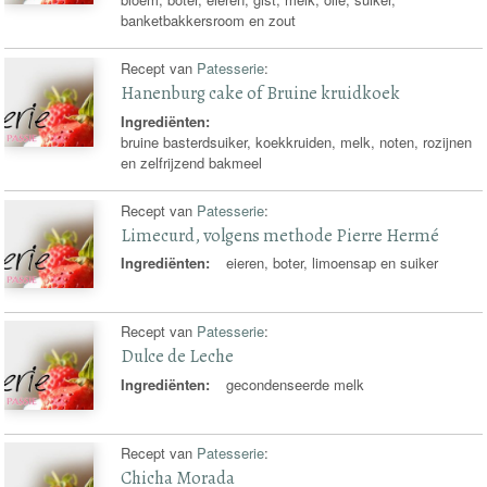
banketbakkersroom en zout
Recept van
Patesserie
:
Hanenburg cake of Bruine kruidkoek
Ingrediënten:
bruine basterdsuiker, koekkruiden, melk, noten, rozijnen
en zelfrijzend bakmeel
Recept van
Patesserie
:
Limecurd, volgens methode Pierre Hermé
Ingrediënten:
eieren, boter, limoensap en suiker
Recept van
Patesserie
:
Dulce de Leche
Ingrediënten:
gecondenseerde melk
Recept van
Patesserie
:
Chicha Morada