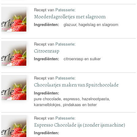
Recept van
Patesserie
:
Moederdagrolletjes met slagroom
Ingrediënten:
glazuur, hagelslag en slagroom
Recept van
Patesserie
:
Citroenrasp
Ingrediënten:
citroenrasp en suiker
Recept van
Patesserie
:
Chocolaatjes maken van Spuitchocolade
Ingrediënten:
pure chocolade, espresso, hazelnootpasta,
karamelblokjes, pindakaas en boter
Recept van
Patesserie
:
Espresso Chocolade ijs (zonder ijsmachine)
Ingrediënten: