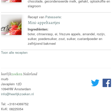
chocolade, gecondenseerde melk, gehakt, oploskoffie en
slagroom
Recept van
Patesserie
:
Mini-appeltaartjes
Ingrediënten:
boter, citroenrasp, ei, friszure appels, amandel, rozijn,
suiker, poedersuiker, zout, suiker, custardpoeder en
zelfrijzend bakmeel
Toon alle recepten
heerlijk
zoeken
Nederland
murb
Javaplein 12D
1094HW Amsterdam
info@heerlijkzoeken.nl
Tel: +31614369752
KvK: 08225054