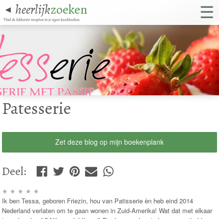
☰
heerlijk
zoeken
◄
Vind de lekkerste recepten in je eigen kookboeken.
Patesserie
Zet deze blog op mijn boekenplank
Deel
:
★
★
★
★
★
Ik ben Tessa, geboren Friezin, hou van Patisserie èn heb eind 2014
Nederland verlaten om te gaan wonen in Zuid-Amerika! Wat dat met elkaar