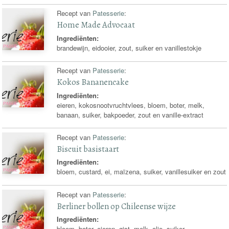
Recept van
Patesserie
:
Home Made Advocaat
Ingrediënten:
brandewijn, eidooier, zout, suiker en vanillestokje
Recept van
Patesserie
:
Kokos Bananencake
Ingrediënten:
eieren, kokosnootvruchtvlees, bloem, boter, melk,
banaan, suiker, bakpoeder, zout en vanille-extract
Recept van
Patesserie
:
Biscuit basistaart
Ingrediënten:
bloem, custard, ei, maïzena, suiker, vanillesuiker en zout
Recept van
Patesserie
:
Berliner bollen op Chileense wijze
Ingrediënten:
bloem, boter, eieren, gist, melk, olie, suiker,