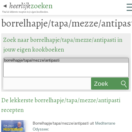
heerlijk
zoeken
◄
Vind de lekkerste recepten in je eigen kookboeken.
borrelhapje/tapa/mezze/antipas
Zoek naar borrelhapje/tapa/mezze/antipasti in
jouw eigen kookboeken
Zoek
recepten
De lekkerste borrelhapje/tapa/mezze/antipasti
recepten
Borrelhapje/tapa/mezze/antipasti uit
Mediterrane
Odyssee
: