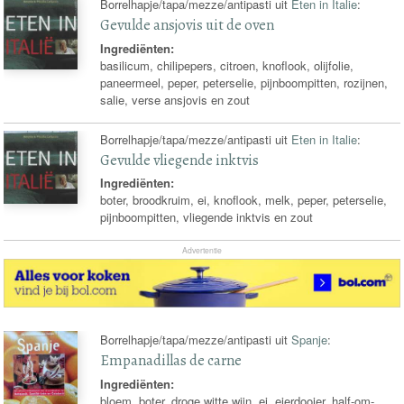
Borrelhapje/tapa/mezze/antipasti uit
Eten in Italie
:
Gevulde ansjovis uit de oven
Ingrediënten:
basilicum, chilipepers, citroen, knoflook, olijfolie,
paneermeel, peper, peterselie, pijnboompitten, rozijnen,
salie, verse ansjovis en zout
Borrelhapje/tapa/mezze/antipasti uit
Eten in Italie
:
Gevulde vliegende inktvis
Ingrediënten:
boter, broodkruim, ei, knoflook, melk, peper, peterselie,
pijnboompitten, vliegende inktvis en zout
Advertentie
Borrelhapje/tapa/mezze/antipasti uit
Spanje
:
Empanadillas de carne
Ingrediënten:
bloem, boter, droge witte wijn, ei, eierdooier, half-om-