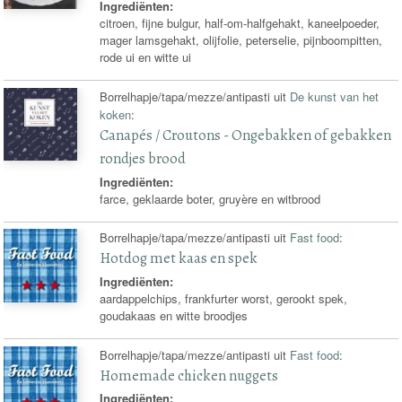
Ingrediënten:
citroen, fijne bulgur, half-om-halfgehakt, kaneelpoeder,
mager lamsgehakt, olijfolie, peterselie, pijnboompitten,
rode ui en witte ui
Borrelhapje/tapa/mezze/antipasti uit
De kunst van het
koken
:
Canapés / Croutons - Ongebakken of gebakken
rondjes brood
Ingrediënten:
farce, geklaarde boter, gruyère en witbrood
Borrelhapje/tapa/mezze/antipasti uit
Fast food
:
Hotdog met kaas en spek
Ingrediënten:
aardappelchips, frankfurter worst, gerookt spek,
goudakaas en witte broodjes
Borrelhapje/tapa/mezze/antipasti uit
Fast food
:
Homemade chicken nuggets
Ingrediënten: