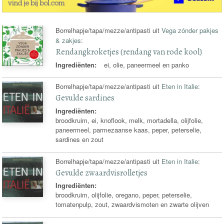
Borrelhapje/tapa/mezze/antipasti uit
Vega zónder pakjes
& zakjes
:
Rendangkroketjes (rendang van rode kool)
Ingrediënten:
ei, olie, paneermeel en panko
Borrelhapje/tapa/mezze/antipasti uit
Eten in Italie
:
Gevulde sardines
Ingrediënten:
broodkruim, ei, knoflook, melk, mortadella, olijfolie,
paneermeel, parmezaanse kaas, peper, peterselie,
sardines en zout
Borrelhapje/tapa/mezze/antipasti uit
Eten in Italie
:
Gevulde zwaardvisrolletjes
Ingrediënten:
broodkruim, olijfolie, oregano, peper, peterselie,
tomatenpulp, zout, zwaardvismoten en zwarte olijven