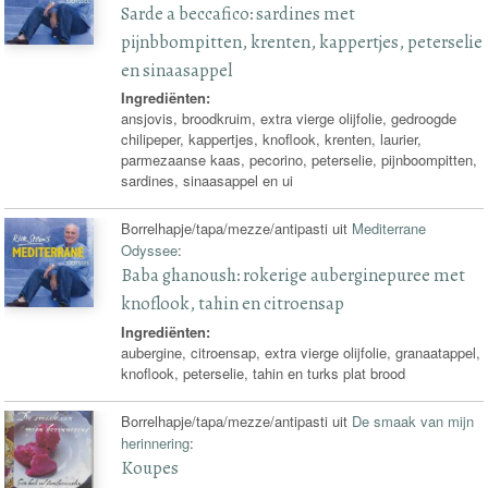
Sarde a beccafico: sardines met
pijnbbompitten, krenten, kappertjes, peterselie
en sinaasappel
Ingrediënten:
ansjovis, broodkruim, extra vierge olijfolie, gedroogde
chilipeper, kappertjes, knoflook, krenten, laurier,
parmezaanse kaas, pecorino, peterselie, pijnboompitten,
sardines, sinaasappel en ui
Borrelhapje/tapa/mezze/antipasti uit
Mediterrane
Odyssee
:
Baba ghanoush: rokerige auberginepuree met
knoflook, tahin en citroensap
Ingrediënten:
aubergine, citroensap, extra vierge olijfolie, granaatappel,
knoflook, peterselie, tahin en turks plat brood
Borrelhapje/tapa/mezze/antipasti uit
De smaak van mijn
herinnering
:
Koupes