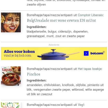
zwarte olijven
Borrelhapje/tapa/mezze/antipasti uit
Comptoir Libanais
:
BulgUrsalade met verse erwten EN mUnt
Ingrediënten:
bladpeterselie, bulgur, ciderazijn, doperwten,
granaatappel, munt, zout en zwarte peper
Advertentie
Borrelhapje/tapa/mezze/antipasti uit
Het tapas boekje
:
Pinchos
Ingrediënten:
amandelen, chilivlokken, knoflook, olijfolie, pimiento uit
blik, versgemalen zwarte peper, witbrood, witte asperge
uit blik en zeezout
Borrelhapje/tapa/mezze/antipasti uit
Veg!
: