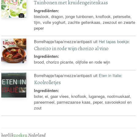
Tuinbonen met kruidengeitenkaas
Ingrediënten:
bieslook, dragon, jonge tuinbonen, knoflook, peterselie,
tijm, volle yoghurt, zachte geitenkaas, zeezout en zwarte
peper
Borrelhapje/tapa/mezze/antipasti uit
Het tapas boekje
:
Chorizo in rode wijn chorizo al vino
Ingrediënten:
brood, chorizo picante, olijfolie en rode wijn
Borrelhapje/tapa/mezze/antipasti uit
Eten in Italie
:
Koolrolletjes
Ingrediënten:
boter, ei, gaar vlees, knoflook, luganega, nootmuskaat,
paneermeel, parmezaanse kaas, peper, savooiekool en
zout
heerlijk
zoeken
Nederland