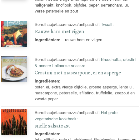
halfgehakt, knoflook, olijfolie, peper, serranoham, ui,
verse peterselie en zout
Borrelhapje/tapa/mezze/antipasti uit
Twaalf
:
Rauwe ham met vijgen
Ingrediënten:
rauwe ham en vijgen
Borrelhapje/tapa/mezze/antipasti uit
Bruschetta, crostini
& andere Italiaanse snacks
:
Crostini met mascarpone, ei en asperge
Ingrediënten:
boter, ei, extra vierge olijfolie, groene asperge, lente ui,
mascarpone, peterselie, sfilatino, truffelolie, zeezout en
zwarte peper
Borrelhapje/tapa/mezze/antipasti uit
Het grote
vegetarische kookboek
:
snelle salsatoast
Ingrediënten:
feta, olijfolie, rode ui, stokbrood, tijmblaadjes, tomaat en