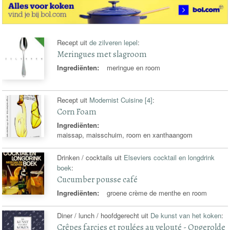
Recept uit
de zilveren lepel
:
Meringues met slagroom
Ingrediënten:
meringue en room
Recept uit
Modernist Cuisine [4]
:
Corn Foam
Ingrediënten:
maissap, maisschuim, room en xanthaangom
Drinken / cocktails uit
Elseviers cocktail en longdrink
boek
:
Cucumber pousse café
Ingrediënten:
groene crème de menthe en room
Diner / lunch / hoofdgerecht uit
De kunst van het koken
:
Crêpes farcies et roulées au velouté - Opgerolde