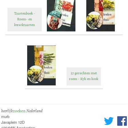
Taartenboek -
Room- en
kwarktaarten
27 gerechten met
room - Kyk en kook
heerlijk
zoeken
Nederland
murb
Javaplein 12D
1094HW Amsterdam