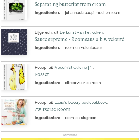
Separating butterfat from cream
Ingrediënten:
johannesbroodpitmeel en room
Bijgerecht uit
De kunst van het koken
:
Sauce suprème - Roomsaus o.b.v. velouté
Ingrediënten:
room en veloutésaus
Recept uit
Modernist Cuisine [4]
:
Posset
Ingrediënten:
citroenzuur en room
Recept uit
Laura's bakery basisbakboek
:
Zwitserse Room
Ingrediënten:
room en slagroom
Advertentie