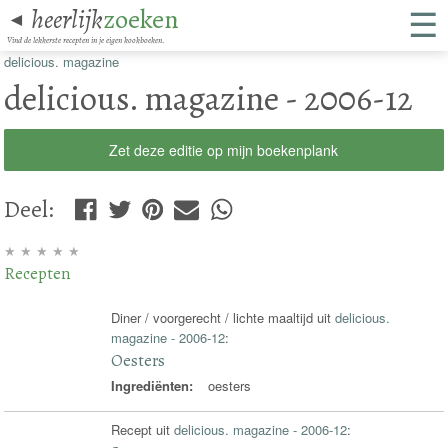
☰
heerlijk
zoeken
◄
Vind de lekkerste recepten in je eigen kookboeken.
delicious. magazine
delicious. magazine - 2006-12
Zet deze editie op mijn boekenplank
Deel
:
★
★
★
★
★
Recepten
Diner / voorgerecht / lichte maaltijd uit
delicious.
magazine - 2006-12
:
Oesters
Ingrediënten:
oesters
Recept uit
delicious. magazine - 2006-12
: