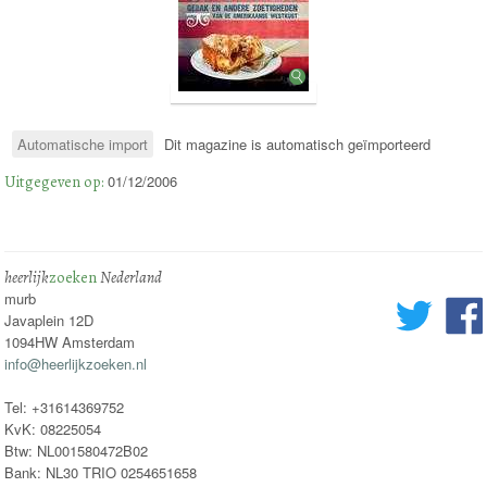
Automatische import
Dit magazine is automatisch geïmporteerd
Uitgegeven op:
01/12/2006
heerlijk
zoeken
Nederland
murb
Javaplein 12D
1094HW Amsterdam
info@heerlijkzoeken.nl
Tel: +31614369752
KvK: 08225054
Btw: NL001580472B02
Bank: NL30 TRIO 0254651658