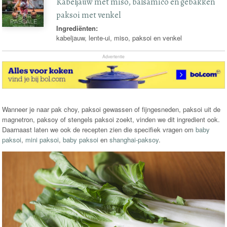
Kabeljauw met miso, balsamico en gebakken
paksoi met venkel
Ingrediënten:
kabeljauw, lente-ui, miso, paksoi en venkel
Advertentie
Wanneer je naar pak choy, paksoi gewassen of fijngesneden, paksoi uit de
magnetron, paksoy of stengels paksoi zoekt, vinden we dit ingredient ook.
Daarnaast laten we ook de recepten zien die specifiek vragen om
baby
paksoi
,
mini paksoi
,
baby paksoi
en
shanghai-paksoy
.