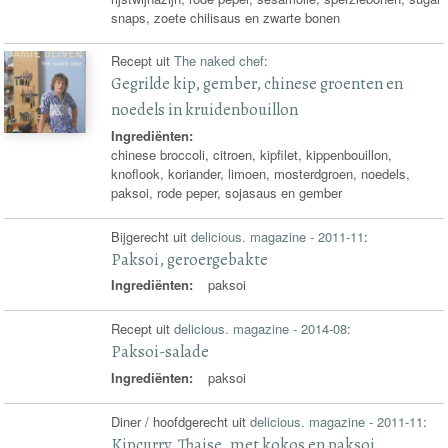
snaps, zoete chilisaus en zwarte bonen
Recept uit
The naked chef
:
Gegrilde kip, gember, chinese groenten en
noedels in kruidenbouillon
Ingrediënten:
chinese broccoli, citroen, kipfilet, kippenbouillon,
knoflook, koriander, limoen, mosterdgroen, noedels,
paksoi, rode peper, sojasaus en gember
Bijgerecht uit
delicious. magazine - 2011-11
:
Paksoi, geroergebakte
Ingrediënten:
paksoi
Recept uit
delicious. magazine - 2014-08
:
Paksoi-salade
Ingrediënten:
paksoi
Diner / hoofdgerecht uit
delicious. magazine - 2011-11
:
Kipcurry, Thaise, met kokos en paksoi