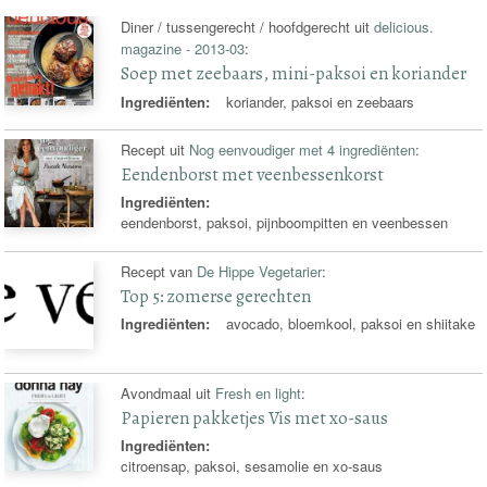
Diner / tussengerecht / hoofdgerecht uit
delicious.
magazine - 2013-03
:
Soep met zeebaars, mini-paksoi en koriander
Ingrediënten:
koriander, paksoi en zeebaars
Recept uit
Nog eenvoudiger met 4 ingrediënten
:
Eendenborst met veenbessenkorst
Ingrediënten:
eendenborst, paksoi, pijnboompitten en veenbessen
Recept van
De Hippe Vegetarier
:
Top 5: zomerse gerechten
Ingrediënten:
avocado, bloemkool, paksoi en shiitake
Avondmaal uit
Fresh en light
:
Papieren pakketjes Vis met xo-saus
Ingrediënten:
citroensap, paksoi, sesamolie en xo-saus