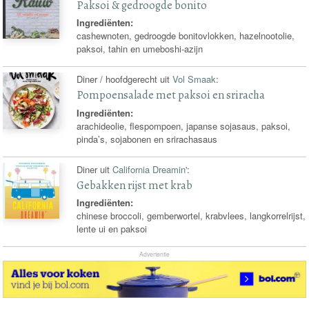
Paksoi & gedroogde bonito
Ingrediënten:
cashewnoten, gedroogde bonitovlokken, hazelnootolie,
paksoi, tahin en umeboshi-azijn
Diner / hoofdgerecht uit
Vol Smaak
:
Pompoensalade met paksoi en sriracha
Ingrediënten:
arachideolie, flespompoen, japanse sojasaus, paksoi,
pinda’s, sojabonen en srirachasaus
Diner uit
California Dreamin'
:
Gebakken rijst met krab
Ingrediënten:
chinese broccoli, gemberwortel, krabvlees, langkorrelrijst,
lente ui en paksoi
Advertentie