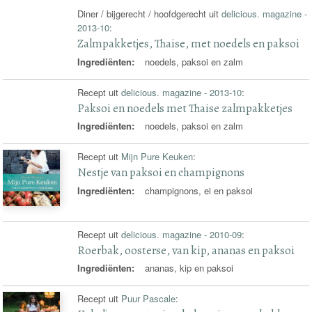
Diner / bijgerecht / hoofdgerecht uit
delicious. magazine -
2013-10
:
Zalmpakketjes, Thaise, met noedels en paksoi
Ingrediënten:
noedels, paksoi en zalm
Recept uit
delicious. magazine - 2013-10
:
Paksoi en noedels met Thaise zalmpakketjes
Ingrediënten:
noedels, paksoi en zalm
Recept uit
Mijn Pure Keuken
:
Nestje van paksoi en champignons
Ingrediënten:
champignons, ei en paksoi
Recept uit
delicious. magazine - 2010-09
:
Roerbak, oosterse, van kip, ananas en paksoi
Ingrediënten:
ananas, kip en paksoi
Recept uit
Puur Pascale
: