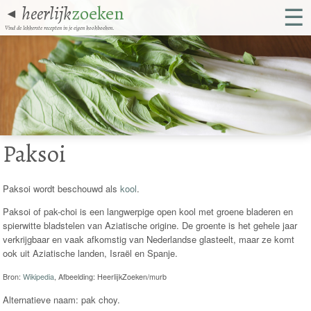
☰
heerlijk
zoeken
◄
Vind de lekkerste recepten in je eigen kookboeken.
Paksoi
Paksoi wordt beschouwd als
kool
.
Paksoi of pak-choi is een langwerpige open kool met groene bladeren en
spierwitte bladstelen van Aziatische origine. De groente is het gehele jaar
verkrijgbaar en vaak afkomstig van Nederlandse glasteelt, maar ze komt
ook uit Aziatische landen, Israël en Spanje.
Bron:
Wikipedia
, Afbeelding: HeerlijkZoeken/murb
Alternatieve naam: pak choy.