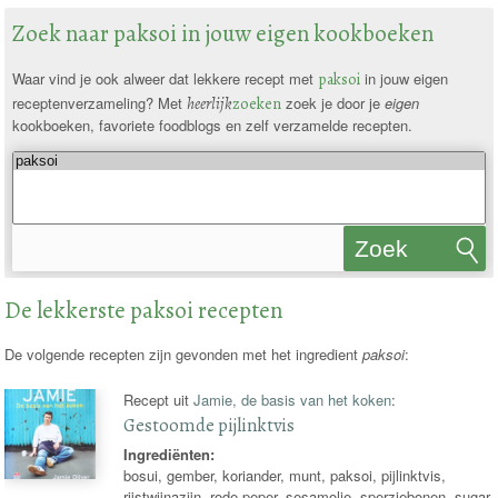
Zoek naar paksoi in jouw eigen kookboeken
Waar vind je ook alweer dat lekkere recept met
paksoi
in jouw eigen
receptenverzameling? Met
heerlijk
zoeken
zoek je door je
eigen
kookboeken, favoriete foodblogs en zelf verzamelde recepten.
Zoek
recepten
De lekkerste paksoi recepten
De volgende recepten zijn gevonden met het ingredient
paksoi
:
Recept uit
Jamie, de basis van het koken
:
Gestoomde pijlinktvis
Ingrediënten:
bosui, gember, koriander, munt, paksoi, pijlinktvis,
rijstwijnazijn, rode peper, sesamolie, sperziebonen, sugar