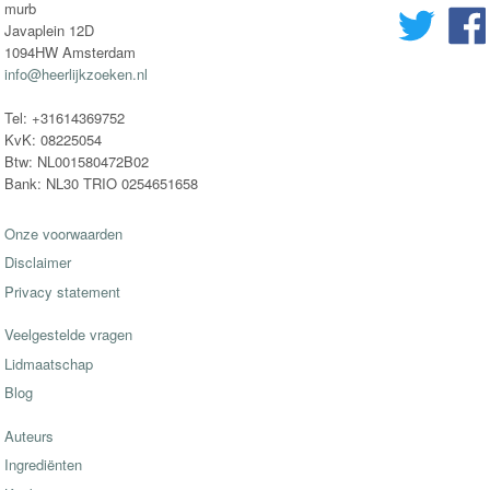
murb
Javaplein 12D
1094HW Amsterdam
info@heerlijkzoeken.nl
Tel: +31614369752
KvK: 08225054
Btw: NL001580472B02
Bank: NL30 TRIO 0254651658
Onze voorwaarden
Disclaimer
Privacy statement
Veelgestelde vragen
Lidmaatschap
Blog
Auteurs
Ingrediënten