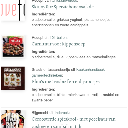
Recept van
Chickslovefood
:
Skinny Six: Sperziebonensalade
Ingrediënten:
bladpeterselie, griekse yoghurt, pistachenootjes,
sperziebonen en zoete aardappels
Recept uit
101 ballen
:
Garnituur voor kippensoep
Ingrediënten:
bladpeterselie, dille, kippenvlees en matseballetjes
Snack of tussendoortje uit
Keukenhandboek
garneertechnieken
:
Blini's met rosbief en radijsroosjes
Ingrediënten:
bladpeterselie, blinis, mierikswortel, radijs, rosbief en
zwarte peper
Bijgerecht uit
Indorock
:
Geroosterde spitskool - met pecelsaus van
cashew en sambal matah