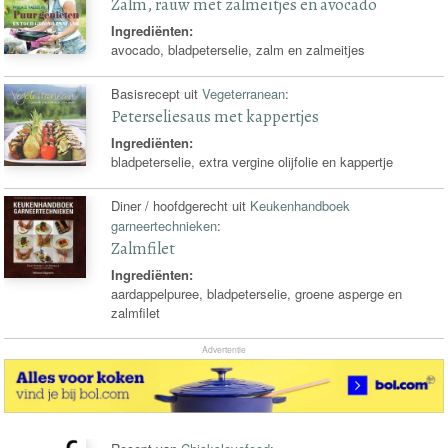
Zalm, rauw met zalmeitjes en avocado
Ingrediënten:
avocado, bladpeterselie, zalm en zalmeitjes
Basisrecept uit
Vegeterranean
:
Peterseliesaus met kappertjes
Ingrediënten:
bladpeterselie, extra vergine olijfolie en kappertje
Diner / hoofdgerecht uit
Keukenhandboek
garneertechnieken
:
Zalmfilet
Ingrediënten:
aardappelpuree, bladpeterselie, groene asperge en
zalmfilet
Advertentie