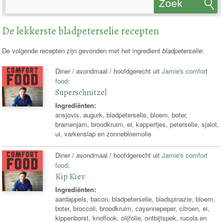
Zoek
recepten
De lekkerste bladpeterselie recepten
De volgende recepten zijn gevonden met het ingredient
bladpeterselie
:
Diner / avondmaal / hoofdgerecht uit
Jamie's comfort
food
:
Superschnitzel
Ingrediënten:
ansjovis, augurk, bladpeterselie, bloem, boter,
bramenjam, broodkruim, ei, kappertjes, peterselie, sjalot,
ui, varkenslap en zonnebloemolie
Diner / avondmaal / hoofdgerecht uit
Jamie's comfort
food
:
Kip Kiev
Ingrediënten:
aardappels, bacon, bladpeterselie, bladspinazie, bloem,
boter, broccoli, broodkruim, cayennepeper, citroen, ei,
kippenborst, knoflook, olijfolie, ontbijtspek, rucola en