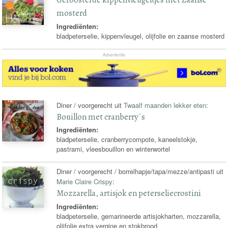
mosterd
Ingrediënten:
bladpeterselie, kippenvleugel, olijfolie en zaanse mosterd
Advertentie
Diner / voorgerecht uit
Twaalf maanden lekker eten
:
Bouillon met cranberry´s
Ingrediënten:
bladpeterselie, cranberrycompote, kaneelstokje,
pastrami, vleesbouillon en winterwortel
Diner / voorgerecht / borrelhapje/tapa/mezze/antipasti uit
Marie Claire Crispy
:
Mozzarella, artisjok en peterseliecrostini
Ingrediënten:
bladpeterselie, gemarineerde artisjokharten, mozzarella,
olijfolie extra vergine en stokbrood