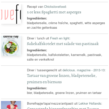
Recept van
Chickslovefood
:
5 or less: Spaghetti met asperges
Ingrediënten:
bladpeterselie, crème fraîche, spaghetti, witte asperges
en zachte geitenkaas
Diner / lunch uit
Fresh en light
:
Saliekalfskotelet met salade van pastinaak
Ingrediënten:
bladpeterselie, kalfskoteletten, karnemelk, pastinaak,
salie en venkelknol
Diner / tussengerecht uit
delicious. magazine - 2013-13
:
Tartaar van groene linzen, bladpeterselie,
pruimen en biersaus
Ingrediënten:
bier, bladpeterselie, groene linzen, pruimen en tartaar
Borrelhapje/tapa/mezze/antipasti uit
Lekker Hollands
:
Geroosterde kippenvleugeltjes met Zaanse