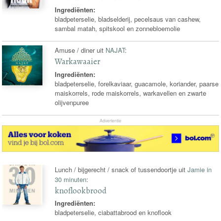
Ingrediënten:
bladpeterselie, bladselderij, pecelsaus van cashew,
sambal matah, spitskool en zonnebloemolie
Amuse / diner uit
NAJAT
:
Warkawaaier
Ingrediënten:
bladpeterselie, forelkaviaar, guacamole, koriander, paarse
maiskorrels, rode maiskorrels, warkavellen en zwarte
olijvenpuree
Advertentie
Lunch / bijgerecht / snack of tussendoortje uit
Jamie in
30 minuten
:
knoflookbrood
Ingrediënten:
bladpeterselie, ciabattabrood en knoflook