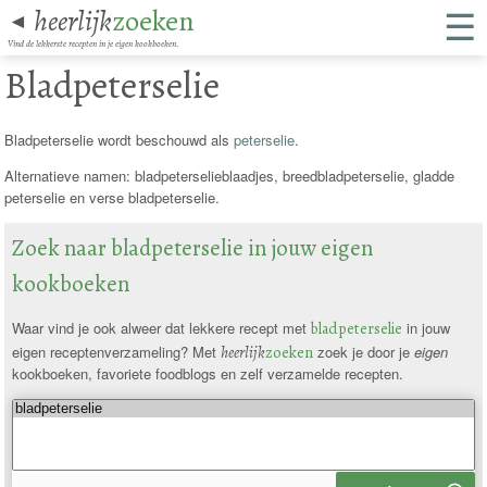
☰
heerlijk
zoeken
◄
Vind de lekkerste recepten in je eigen kookboeken.
Bladpeterselie
Bladpeterselie wordt beschouwd als
peterselie
.
Alternatieve namen: bladpeterselieblaadjes, breedbladpeterselie, gladde
peterselie en verse bladpeterselie.
Zoek naar bladpeterselie in jouw eigen
kookboeken
Waar vind je ook alweer dat lekkere recept met
bladpeterselie
in jouw
eigen receptenverzameling? Met
heerlijk
zoeken
zoek je door je
eigen
kookboeken, favoriete foodblogs en zelf verzamelde recepten.