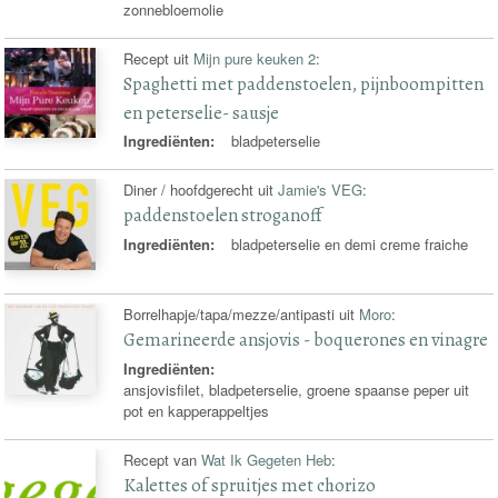
zonnebloemolie
Recept uit
Mijn pure keuken 2
:
Spaghetti met paddenstoelen, pijnboompitten
en peterselie- sausje
Ingrediënten:
bladpeterselie
Diner / hoofdgerecht uit
Jamie's VEG
:
paddenstoelen stroganoff
Ingrediënten:
bladpeterselie en demi creme fraiche
Borrelhapje/tapa/mezze/antipasti uit
Moro
:
Gemarineerde ansjovis - boquerones en vinagre
Ingrediënten:
ansjovisfilet, bladpeterselie, groene spaanse peper uit
pot en kapperappeltjes
Recept van
Wat Ik Gegeten Heb
:
Kalettes of spruitjes met chorizo