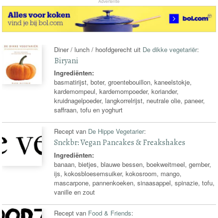
Advertentie
Diner / lunch / hoofdgerecht uit
De dikke vegetariër
:
Biryani
Ingrediënten:
basmatirijst, boter, groentebouillon, kaneelstokje,
kardemompeul, kardemompoeder, koriander,
kruidnagelpoeder, langkorrelrijst, neutrale olie, paneer,
saffraan, tofu en yoghurt
Recept van
De Hippe Vegetarier
:
Snckbr: Vegan Pancakes & Freakshakes
Ingrediënten:
banaan, bietjes, blauwe bessen, boekweitmeel, gember,
ijs, kokosbloesemsuiker, kokosroom, mango,
mascarpone, pannenkoeken, sinaasappel, spinazie, tofu,
vanille en zout
Recept van
Food & Friends
: