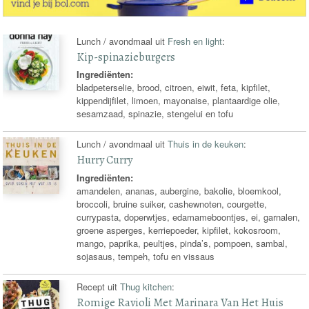
Lunch / avondmaal uit
Fresh en light
:
Kip-spinazieburgers
Ingrediënten:
bladpeterselie, brood, citroen, eiwit, feta, kipfilet,
kippendijfilet, limoen, mayonaise, plantaardige olie,
sesamzaad, spinazie, stengelui en tofu
Lunch / avondmaal uit
Thuis in de keuken
:
Hurry Curry
Ingrediënten:
amandelen, ananas, aubergine, bakolie, bloemkool,
broccoli, bruine suiker, cashewnoten, courgette,
currypasta, doperwtjes, edamameboontjes, ei, garnalen,
groene asperges, kerriepoeder, kipfilet, kokosroom,
mango, paprika, peultjes, pinda’s, pompoen, sambal,
sojasaus, tempeh, tofu en vissaus
Recept uit
Thug kitchen
:
Romige Ravioli Met Marinara Van Het Huis