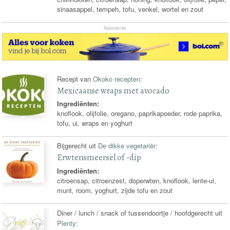
sinaasappel, tempeh, tofu, venkel, wortel en zout
Advertentie
Recept van
Okoko recepten
:
Mexicaanse wraps met avocado
Ingrediënten:
knoflook, olijfolie, oregano, paprikapoeder, rode paprika,
tofu, ui, wraps en yoghurt
Bijgerecht uit
De dikke vegetariër
:
Erwtensmeersel of -dip
Ingrediënten:
citroensap, citroenzest, doperwten, knoflook, lente-ui,
munt, room, yoghurt, zijde tofu en zout
Diner / lunch / snack of tussendoortje / hoofdgerecht uit
Plenty
: