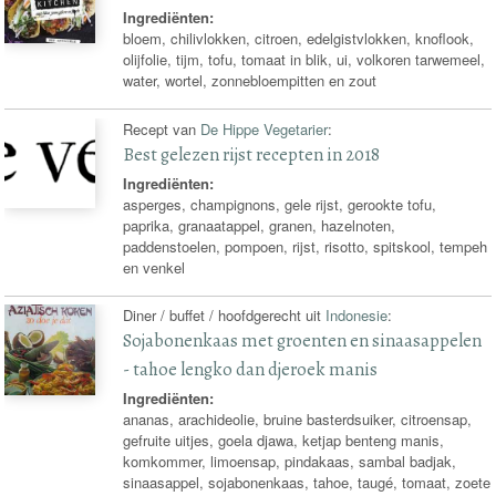
Ingrediënten:
bloem, chilivlokken, citroen, edelgistvlokken, knoflook,
olijfolie, tijm, tofu, tomaat in blik, ui, volkoren tarwemeel,
water, wortel, zonnebloempitten en zout
Recept van
De Hippe Vegetarier
:
Best gelezen rijst recepten in 2018
Ingrediënten:
asperges, champignons, gele rijst, gerookte tofu,
paprika, granaatappel, granen, hazelnoten,
paddenstoelen, pompoen, rijst, risotto, spitskool, tempeh
en venkel
Diner / buffet / hoofdgerecht uit
Indonesie
:
Sojabonenkaas met groenten en sinaasappelen
- tahoe lengko dan djeroek manis
Ingrediënten:
ananas, arachideolie, bruine basterdsuiker, citroensap,
gefruite uitjes, goela djawa, ketjap benteng manis,
komkommer, limoensap, pindakaas, sambal badjak,
sinaasappel, sojabonenkaas, tahoe, taugé, tomaat, zoete