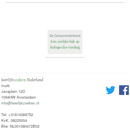
De Consumentenbond
Een eerlijke kijk op
biologische voeding
heerlijk
zoeken
Nederland
murb
Javaplein 12D
1094HW Amsterdam
info@heerlijkzoeken.nl
Tel: +31614369752
KvK: 08225054
Btw: NL001580472B02