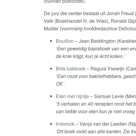
(culinair publiciste).
De jury die verder bestaat uit Jonah Freu
Valk (Boekhandel H. de Vries), Ronald Gipha
Mulder (voormalig hoofdredactrice Deliciou
Bouillon
– Jean Beddington (Karakter
‘
Een geweldig basisboek van een erva
de knie krijgt, kun je écht koken.
’
Brits bakboek
– Regula Ysewijn (Carr
‘
Een must voor bakliefhebbers, gesch
Off.
’
Eten met nijntje
– Samuel Levie (Merc
‘
5 verhalen en 40 recepten rond het b
van liefde voor eten kun je niet vro
Indorock
– Vanja van der Leeden (Nij
‘
Dit boek rockt aan alle kanten. De 