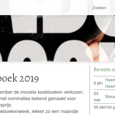
Zoeken
Recente a
oek 2019
Heerl
5 jan
Heer
ovember de mooiste kookboeken verkozen.
23
Nieu
st met nominaties bekend gemaakt voor
mei
sprijs.
30 okt
Het 
kookboekenweek, lekker zo een maandje