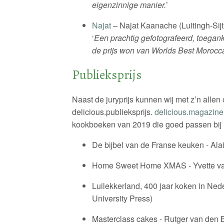
eigenzinnige manier.
’
Najat
– Najat Kaanache (Luitingh-Sijt
‘
Een prachtig gefotografeerd, toeganke
de prijs won van Worlds Best Morocc
Publieksprijs
Naast de juryprijs kunnen wij met z’n alle
delicious.publieksprijs.
delicious.magazine
kookboeken van 2019 die goed passen bij 
De bijbel van de Franse keuken - Alai
Home Sweet Home XMAS - Yvette van
Luilekkerland, 400 jaar koken in Ne
University Press)
Masterclass cakes - Rutger van den B