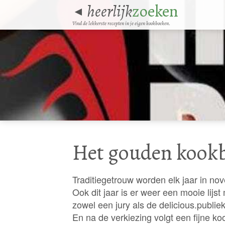
heerlijk
zoeken
◄
Vind de lekkerste recepten in je eigen kookboeken.
Het gouden kookb
Traditiegetrouw worden elk jaar in n
Ook dit jaar is er weer een mooie lij
zowel een jury als de delicious.publiek
En na de verkiezing volgt een fijne 