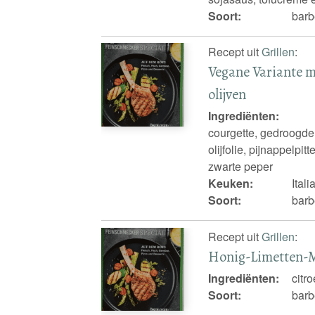
Soort:
barb
Recept uit
Grillen
:
Vegane Variante m
olijven
Ingrediënten:
courgette, gedroogde
olijfolie, pijnappelpi
zwarte peper
Keuken:
Ital
Soort:
barb
Recept uit
Grillen
:
Honig-Limetten-
Ingrediënten:
citr
Soort:
barb