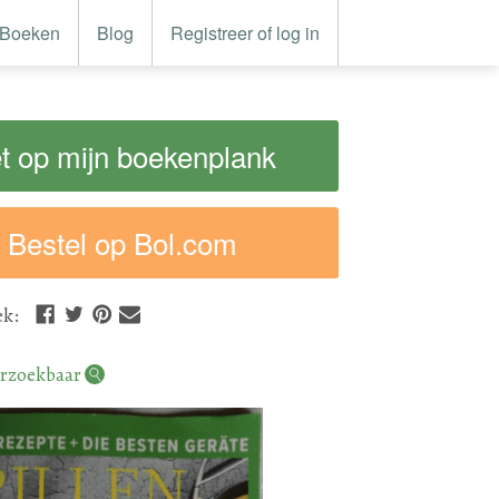
Boeken
Blog
Registreer of log in
t op mijn boekenplank
Bestel op Bol.com
ek
:
rzoekbaar