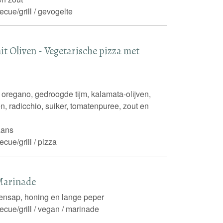
ecue/grill / gevogelte
it Oliven - Vegetarische pizza met
 oregano, gedroogde tijm, kalamata-olijven,
tten, radicchio, suiker, tomatenpuree, zout en
iaans
ecue/grill / pizza
Marinade
oensap, honing en lange peper
ecue/grill / vegan / marinade