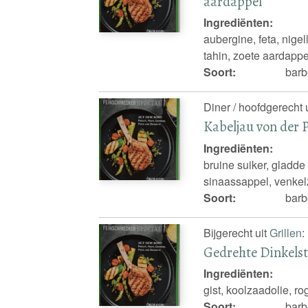
aardappel
Ingrediënten:
aubergine, feta, nigel
tahin, zoete aardappe
Soort:
barb
Diner / hoofdgerecht 
Kabeljau von der 
Ingrediënten:
bruine suiker, gladde p
sinaassappel, venkel
Soort:
barbe
Bijgerecht uit
Grillen
:
Gedrehte Dinkelst
Ingrediënten:
gist, koolzaadolie, r
Soort:
barb