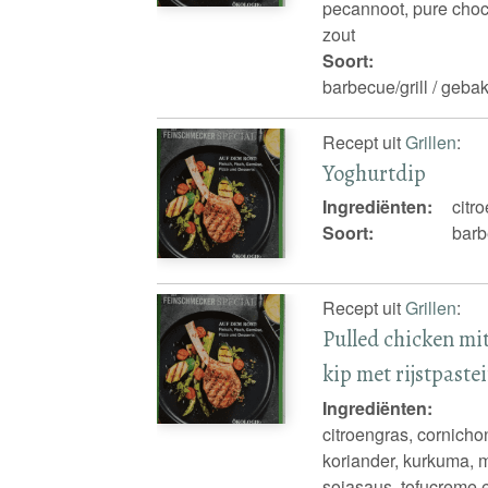
pecannoot, pure choc
zout
Soort:
barbecue/grill / gebak
Recept uit
Grillen
:
Yoghurtdip
Ingrediënten:
citr
Soort:
barb
Recept uit
Grillen
:
Pulled chicken mi
kip met rijstpaste
Ingrediënten:
citroengras, cornicho
koriander, kurkuma, m
sojasaus, tofucreme 