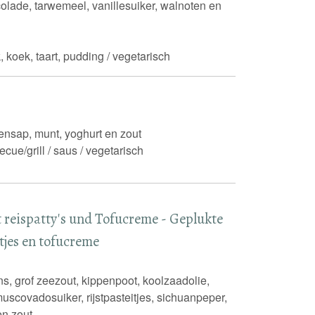
olade, tarwemeel, vanillesuiker, walnoten en
, koek, taart, pudding / vegetarisch
oensap, munt, yoghurt en zout
ecue/grill / saus / vegetarisch
t reispatty's und Tofucreme - Geplukte
itjes en tofucreme
ns, grof zeezout, kippenpoot, koolzaadolie,
uscovadosuiker, rijstpasteitjes, sichuanpeper,
en zout