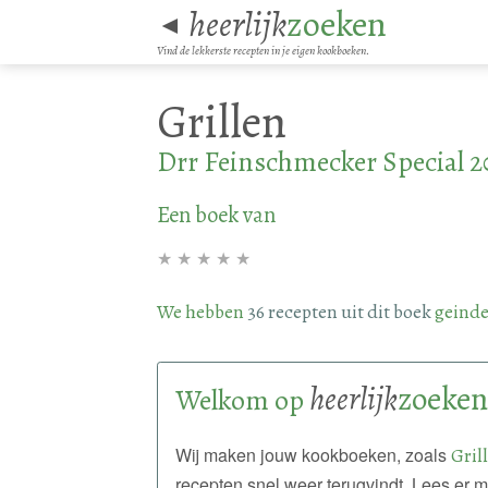
heerlijk
zoeken
◄
Vind de lekkerste recepten in je eigen kookboeken.
Grillen
Drr Feinschmecker Special 2
Een boek van
★
★
★
★
★
We hebben
36 recepten uit dit boek
geinde
heerlijk
zoeken
Welkom op
Wij maken jouw kookboeken, zoals
Gril
recepten snel weer terugvindt. Lees er 