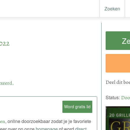
Zoeken
Ze
022
Deel
dit bo
xeerd.
Status:
Doo
Word gratis lid
len
, online doorzoekbaar zodat je je favoriete
meer over op onze
homepage
of word
direct