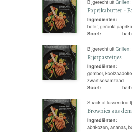
Bijgerecht uit
Grillen
:
Paprikabutter - P
Ingrediënten:
boter, gerookt paprik
Soort:
barb
Bijgerecht uit
Grillen
:
Rijstpasteitjes
Ingrediënten:
gember, koolzaadolie,
zwart sesamzaad
Soort:
barbe
Snack of tussendoortj
Brownies aus dem
Ingrediënten:
abrikozen, ananas, bot