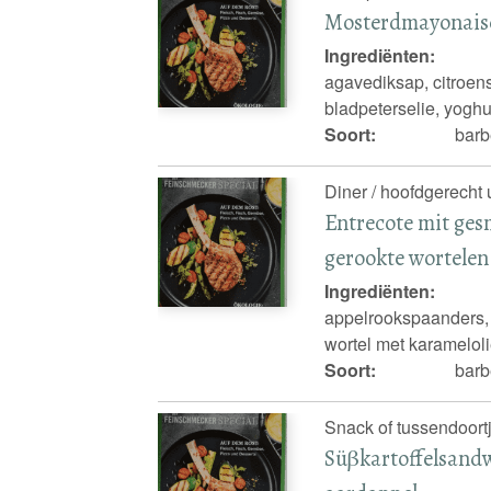
Mosterdmayonais
Ingrediënten:
agavediksap, citroens
bladpeterselie, yoghu
Soort:
barb
Diner / hoofdgerecht 
Entrecote mit ges
gerookte wortelen
Ingrediënten:
appelrookspaanders,
wortel met karamelol
Soort:
barb
Snack of tussendoortj
Süβkartoffelsandw