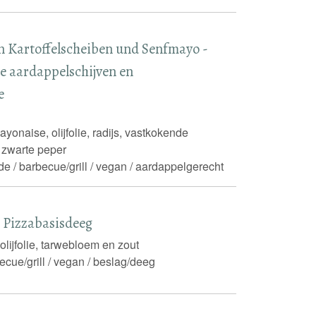
ten Kartoffelscheiben und Senfmayo -
de aardappelschijven en
e
yonaise, olijfolie, radijs, vastkokende
 zwarte peper
de / barbecue/grill / vegan / aardappelgerecht
 Pizzabasisdeeg
 olijfolie, tarwebloem en zout
ecue/grill / vegan / beslag/deeg