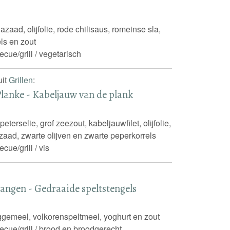
lazaad, olijfolie, rode chilisaus, romeinse sla,
ls en zout
ecue/grill / vegetarisch
uit
Grillen
:
Planke - Kabeljauw van de plank
eterselie, grof zeezout, kabeljauwfilet, olijfolie,
zaad, zwarte olijven en zwarte peperkorrels
cue/grill / vis
angen - Gedraaide speltstengels
oggemeel, volkorenspeltmeel, yoghurt en zout
ecue/grill / brood en broodgerecht