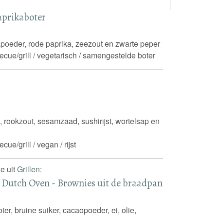
aprikaboter
apoeder, rode paprika, zeezout en zwarte peper
ecue/grill / vegetarisch / samengestelde boter
 rookzout, sesamzaad, sushirijst, wortelsap en
cue/grill / vegan / rijst
e uit
Grillen
:
 Dutch Oven - Brownies uit de braadpan
er, bruine suiker, cacaopoeder, ei, olie,