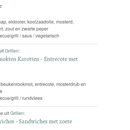
e
ap, eidooier, koolzaadolie, mosterd,
rt, zout en zwarte peper
ecue/grill / saus / vegetarisch
uit
Grillen
:
mokten Karotten - Entrecote met
 beukenrookmot, entrecote, mosterdrub en
ie
ecue/grill / rundvlees
e uit
Grillen
:
iches - Sandwiches met zoete