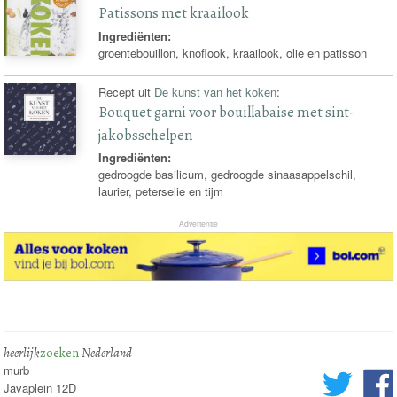
Patissons met kraailook
Ingrediënten:
groentebouillon, knoflook, kraailook, olie en patisson
Recept uit
De kunst van het koken
:
Bouquet garni voor bouillabaise met sint-
jakobsschelpen
Ingrediënten:
gedroogde basilicum, gedroogde sinaasappelschil,
laurier, peterselie en tijm
Advertentie
heerlijk
zoeken
Nederland
murb
Javaplein 12D