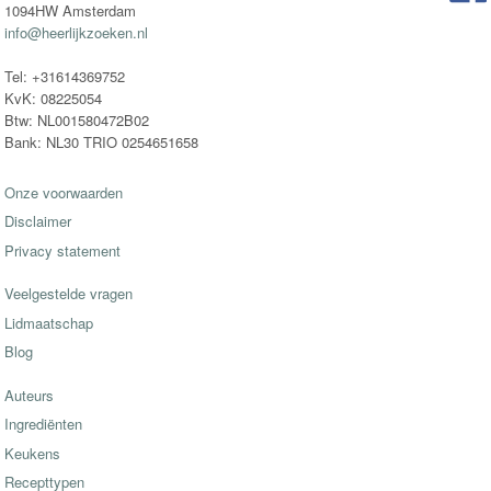
1094HW Amsterdam
info@heerlijkzoeken.nl
Tel: +31614369752
KvK: 08225054
Btw: NL001580472B02
Bank: NL30 TRIO 0254651658
Onze voorwaarden
Disclaimer
Privacy statement
Veelgestelde vragen
Lidmaatschap
Blog
Auteurs
Ingrediënten
Keukens
Recepttypen