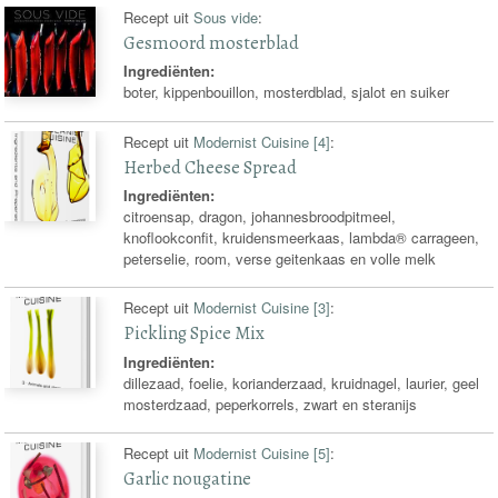
Recept uit
Sous vide
:
Gesmoord mosterblad
Ingrediënten:
boter, kippenbouillon, mosterdblad, sjalot en suiker
Recept uit
Modernist Cuisine [4]
:
Herbed Cheese Spread
Ingrediënten:
citroensap, dragon, johannesbroodpitmeel,
knoflookconfit, kruidensmeerkaas, lambda® carrageen,
peterselie, room, verse geitenkaas en volle melk
Recept uit
Modernist Cuisine [3]
:
Pickling Spice Mix
Ingrediënten:
dillezaad, foelie, korianderzaad, kruidnagel, laurier, geel
mosterdzaad, peperkorrels, zwart en steranijs
Recept uit
Modernist Cuisine [5]
:
Garlic nougatine