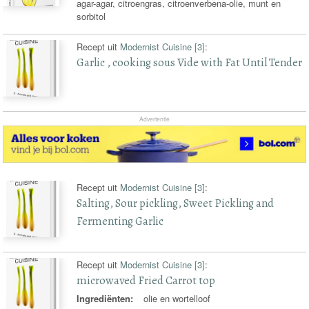
agar-agar, citroengras, citroenverbena-olie, munt en
sorbitol
Recept uit
Modernist Cuisine [3]
:
Garlic , cooking sous Vide with Fat Until Tender
Advertentie
Recept uit
Modernist Cuisine [3]
:
Salting, Sour pickling, Sweet Pickling and
Fermenting Garlic
Recept uit
Modernist Cuisine [3]
:
microwaved Fried Carrot top
Ingrediënten:
olie en wortelloof