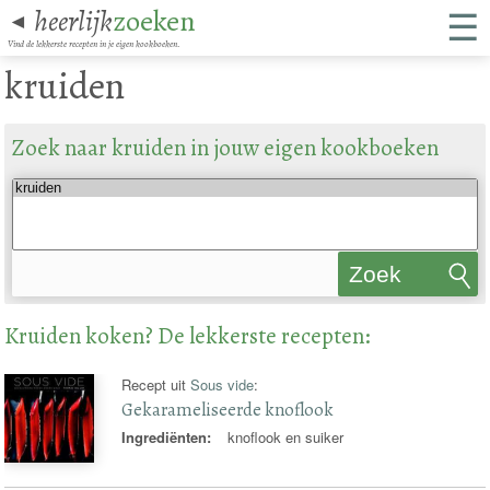
☰
heerlijk
zoeken
◄
Vind de lekkerste recepten in je eigen kookboeken.
kruiden
Zoek naar kruiden in jouw eigen kookboeken
Zoek
recepten
Kruiden koken? De lekkerste recepten:
Recept uit
Sous vide
:
Gekarameliseerde knoflook
Ingrediënten:
knoflook en suiker