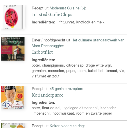
Recept uit
Modernist Cuisine [5]
:
Toasted Garlic Chips
Ingrediënten:
frituurvet, knoflook en melk
Diner / hoofdgerecht uit
Het culinaire standaardwerk van
Marc Paesbrugghe
:
Tarbotfilet
Ingrediënten:
boter, champignons, citroensap, droge witte wijn,
garnalen, mosselen, peper, room, tarbotfilet, tomaat, vis,
visfumet en zout
Recept uit
45 geniale rezepten
:
Korianderpuree
Ingrediënten:
boter, fleur de sel, ingelegde citroenschil, koriander,
limoenschil, nootmuskaat, room en zwarte peper
Recept uit
Koken voor elke dag
: