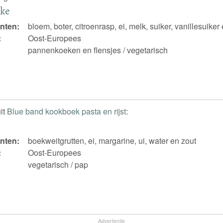
nke
nten:
bloem, boter, citroenrasp, ei, melk, suiker, vanillesuiker
:
Oost-Europees
pannenkoeken en flensjes / vegetarisch
it
Blue band kookboek pasta en rijst
:
nten:
boekweitgrutten, ei, margarine, ui, water en zout
:
Oost-Europees
vegetarisch / pap
Advertentie