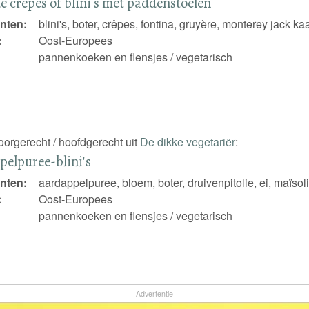
e crèpes of blini's met paddenstoelen
nten:
blini's, boter, crêpes, fontina, gruyère, monterey jack 
:
Oost-Europees
pannenkoeken en flensjes / vegetarisch
voorgerecht / hoofdgerecht uit
De dikke vegetariër
:
elpuree-blini's
nten:
aardappelpuree, bloem, boter, druivenpitolie, ei, maïsol
:
Oost-Europees
pannenkoeken en flensjes / vegetarisch
Advertentie