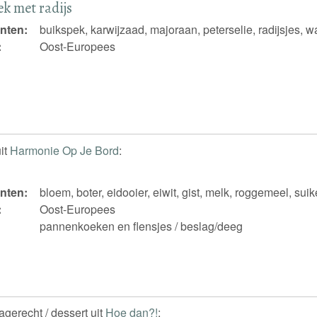
k met radijs
nten:
buikspek, karwijzaad, majoraan, peterselie, radijsjes, w
:
Oost-Europees
it
Harmonie Op Je Bord
:
nten:
bloem, boter, eidooier, eiwit, gist, melk, roggemeel, suik
:
Oost-Europees
pannenkoeken en flensjes / beslag/deeg
agerecht / dessert uit
Hoe dan?!
: