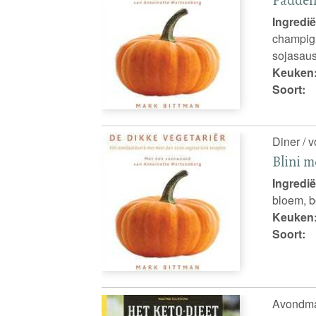
Ingredië
champigno
sojasaus,
Keuken
Soort:
Diner / 
Blini m
Ingredië
bloem, bo
Keuken
Soort:
Avondma