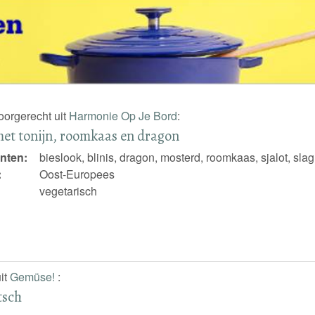
voorgerecht uit
Harmonie Op Je Bord
:
met tonijn, roomkaas en dragon
nten:
bieslook, blinis, dragon, mosterd, roomkaas, sjalot, sla
:
Oost-Europees
vegetarisch
it
Gemüse!
:
tsch