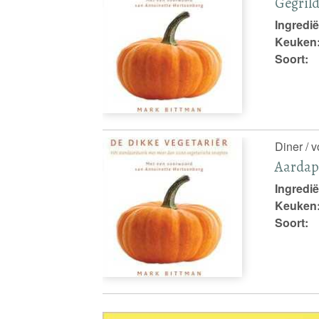
Gegrild
Ingredië
Keuken
Soort:
Diner / 
Aardapp
Ingredië
Keuken
Soort: