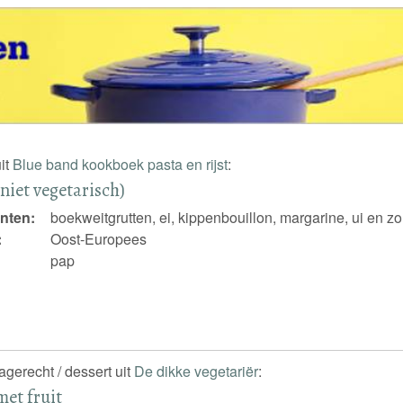
it
Blue band kookboek pasta en rijst
:
niet vegetarisch)
nten:
boekweitgrutten, ei, kippenbouillon, margarine, ui en zo
:
Oost-Europees
pap
agerecht / dessert uit
De dikke vegetariër
:
met fruit