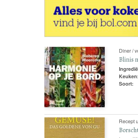
Diner / 
Blinis 
Ingredië
Keuken
Soort:
Recept u
Borsch