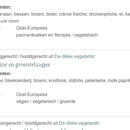
nten:
naan, bessen, bloem, boter, crème fraîche, druivenpitolie, ei, ka
zure room
:
Oost-Europees
pannenkoeken en flensjes / vegetarisch
ijgerecht / hoofdgerecht uit
De dikke vegetariër
:
ne en groentelaagjes
nten:
, bleekselderij, bloem, knoflook, olijfolie, peterselie, rode papr
:
Oost-Europees
vegan / vegetarisch / groente
voorgerecht / hoofdgerecht uit
De dikke vegetariër
: