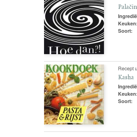
Palači
Ingredië
Keuken
Soort:
Recept u
Kasha
Ingredië
Keuken
Soort: