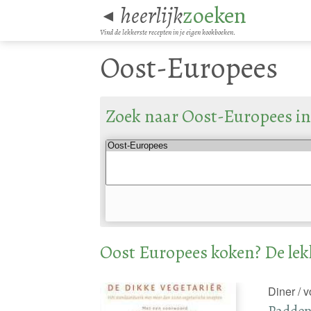
heerlijk
zoeken
◄
Vind de lekkerste recepten in je eigen kookboeken.
Oost-Europees
Zoek naar Oost-Europees in
Oost Europees koken? De lek
Diner / 
Paddens