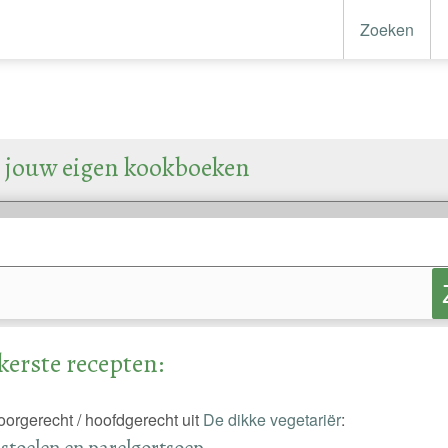
Zoeken
 jouw eigen kookboeken
kerste recepten:
voorgerecht / hoofdgerecht uit
De dikke vegetariër
:
toelen en parelgortsoep