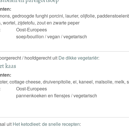
nten:
ns, gedroogde funghi porcini, laurier, olijfolie, paddenstoelenbo
 wortel, zijdetofu, zout en zwarte peper
:
Oost-Europees
soep/bouillon / vegan / vegetarisch
voorgerecht / hoofdgerecht uit
De dikke vegetariër
:
et kaas
nten:
ter, cottage cheese, druivenpitolie, ei, kaneel, maïsolie, melk, 
:
Oost-Europees
pannenkoeken en flensjes / vegetarisch
al uit
Het ketodieet: de snelle recepten
: