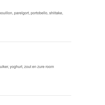
uillon, parelgort, portobello, shiitake,
suiker, yoghurt, zout en zure room