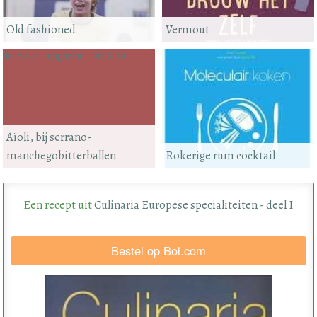
Old fashioned
Vermout
delicious. magazine - 2013-13
Aïoli, bij serrano-
manchegobitterballen
Rokerige rum cocktail
Een recept uit
Culinaria Europese specialiteiten - deel I
Bestel op Bol.com