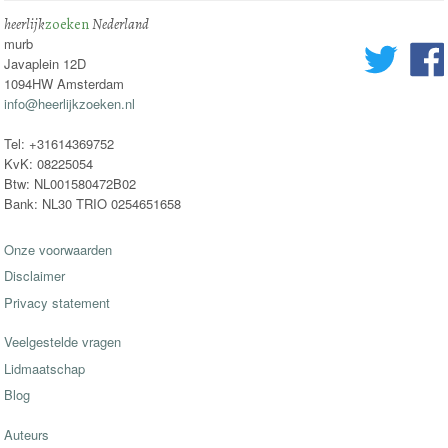
heerlijk
zoeken
Nederland
murb
Javaplein 12D
1094HW Amsterdam
info@heerlijkzoeken.nl
Tel: +31614369752
KvK: 08225054
Btw: NL001580472B02
Bank: NL30 TRIO 0254651658
Onze voorwaarden
Disclaimer
Privacy statement
Veelgestelde vragen
Lidmaatschap
Blog
Auteurs