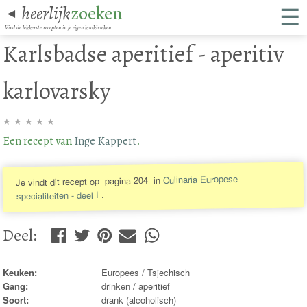
☰
heerlijk
zoeken
◄
Vind de lekkerste recepten in je eigen kookboeken.
Karlsbadse aperitief - aperitiv
karlovarsky
★
★
★
★
★
Een recept van
Inge Kappert
.
Culinaria Europese
in
pagina 204
Je vindt dit recept op
.
specialiteiten - deel I
Deel
:
Keuken:
Europees / Tsjechisch
Gang:
drinken / aperitief
Soort:
drank (alcoholisch)