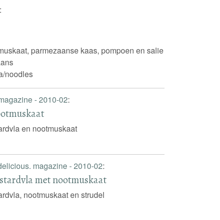
:
otmuskaat, parmezaanse kaas, pompoen en salie
iaans
a/noodles
 magazine - 2010-02
:
ootmuskaat
ardvla en nootmuskaat
delicious. magazine - 2010-02
:
ustardvla met nootmuskaat
ardvla, nootmuskaat en strudel