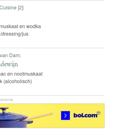
Cuisine [2]
:
muskaat en wodka
/dressing/jus
 van Dam
:
dewijn
ac en nootmuskaat
k (alcoholisch)
vertentie