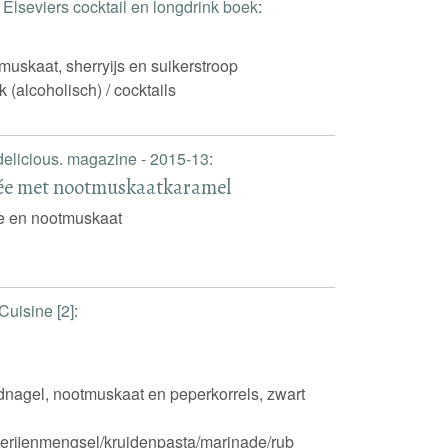
t
Elseviers cocktail en longdrink boek
:
muskaat, sherryijs en suikerstroop
k (alcoholisch) / cocktails
delicious. magazine - 2015-13
:
lée met nootmuskaatkaramel
ie en nootmuskaat
Cuisine [2]
:
dnagel, nootmuskaat en peperkorrels, zwart
erijenmengsel/kruidenpasta/marinade/rub