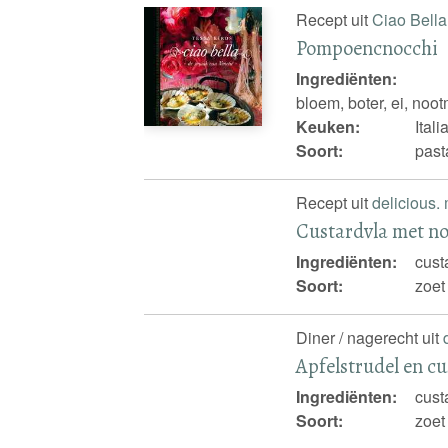
Recept uit
Ciao Bella
Pompoencnocchi
Ingrediënten:
bloem, boter, ei, no
Keuken:
Ital
Soort:
past
Recept uit
delicious.
Custardvla met n
Ingrediënten:
cust
Soort:
zoet
Diner / nagerecht uit
Apfelstrudel en c
Ingrediënten:
cust
Soort:
zoet