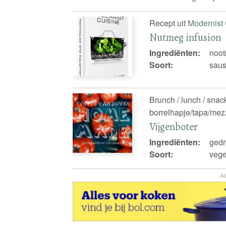
Recept uit
Modernist 
Nutmeg infusion
Ingrediënten:
noot
Soort:
saus
Brunch / lunch / snack
borrelhapje/tapa/mezz
Vijgenboter
Ingrediënten:
gedr
Soort:
vege
Ad