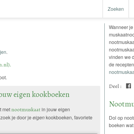
Zoeken
Wanneer je 
muskaatnoot
nootmuskaat
nootmuskaat
jen
.
vinden we d
h.nl).
de recepten
nootmuskaat
ot.
Deel
:
jouw eigen kookboeken
Nootmu
pt met
nootmuskaat
in jouw eigen
zoek je door je
eigen
kookboeken, favoriete
Dol op noot
boeken wat 