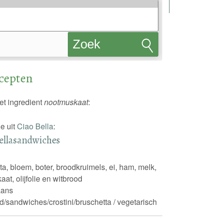
Zoek
recepten
ecepten
et ingredient
nootmuskaat
:
e uit
Ciao Bella
:
ellasandwiches
ta, bloem, boter, broodkruimels, ei, ham, melk,
at, olijfolie en witbrood
iaans
d/sandwiches/crostini/bruschetta / vegetarisch