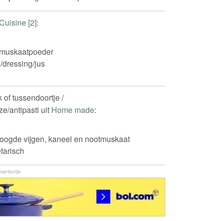
Cuisine [2]
:
muskaatpoeder
/dressing/jus
 of tussendoortje /
e/antipasti uit
Home made
:
oogde vijgen, kaneel en nootmuskaat
tarisch
vertentie