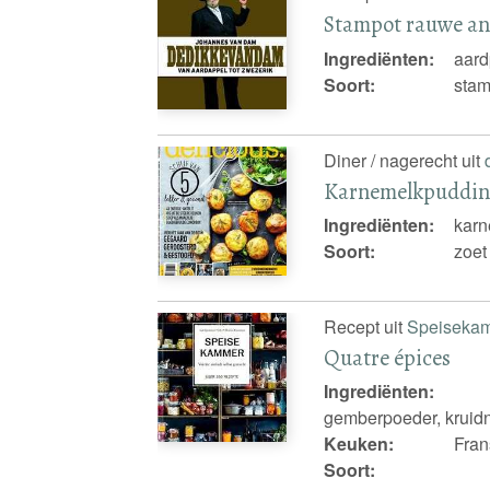
Stampot rauwe an
Ingrediënten:
aard
Soort:
stam
Diner / nagerecht uit
Karnemelkpudding
Ingrediënten:
karn
Soort:
zoet
Recept uit
Speiseka
Quatre épices
Ingrediënten:
gemberpoeder, kruidn
Keuken:
Fran
Soort: