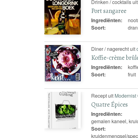
Drinken / cocktails ui
Port sangaree
Ingrediënten:
noot
Soort:
dran
Diner / nagerecht uit
Koffie-crème brû
Ingrediënten:
koff
Soort:
fruit
Recept uit
Modernist 
Quatre Épices
Ingrediënten:
gemalen kaneel, krui
Soort:
kruidenmengsel/spec