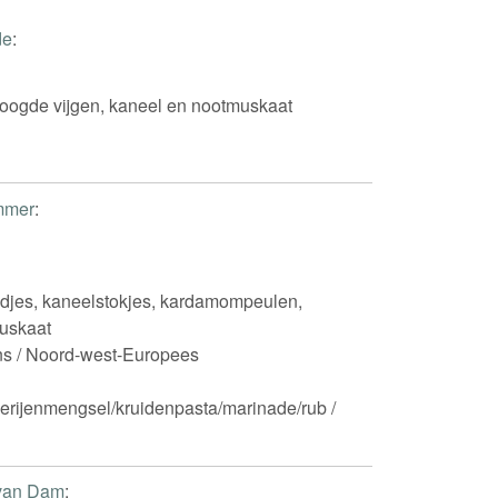
de
:
oogde vijgen, kaneel en nootmuskaat
mmer
:
djes, kaneelstokjes, kardamompeulen,
uskaat
ns / Noord-west-Europees
rijenmengsel/kruidenpasta/marinade/rub /
van Dam
: