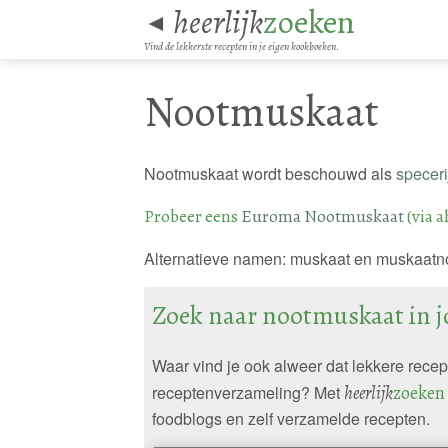
heerlijk
zoeken
◄
Vind de lekkerste recepten in je eigen kookboeken.
Nootmuskaat
Nootmuskaat wordt beschouwd als
speceri
Probeer eens
Euroma Nootmuskaat
(via a
Alternatieve namen: muskaat en muskaatno
Zoek naar nootmuskaat in 
Waar vind je ook alweer dat lekkere rece
receptenverzameling? Met
heerlijk
zoeken
foodblogs en zelf verzamelde recepten.