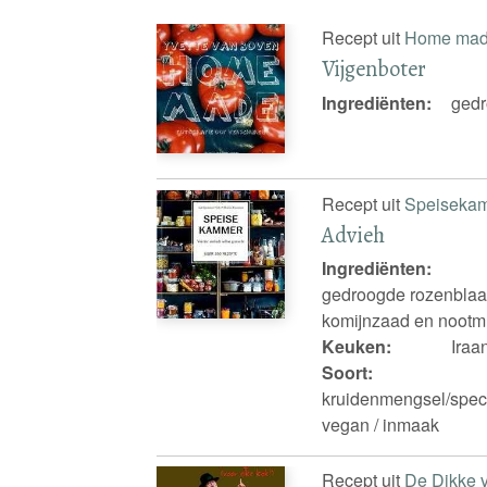
Recept uit
Home ma
Vijgenboter
Ingrediënten:
gedr
Recept uit
Speiseka
Advieh
Ingrediënten:
gedroogde rozenblaa
komijnzaad en nootm
Keuken:
Iraa
Soort:
kruidenmengsel/spece
vegan / inmaak
Recept uit
De Dikke 