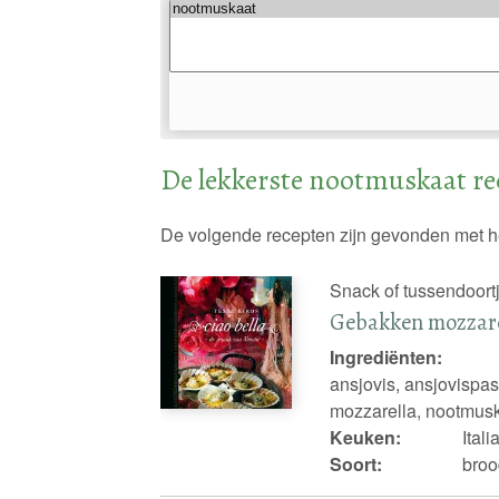
De lekkerste nootmuskaat r
De volgende recepten zijn gevonden met h
Snack of tussendoortj
Gebakken mozzar
Ingrediënten:
ansjovis, ansjovispas
mozzarella, nootmuska
Keuken:
Ital
Soort:
broo