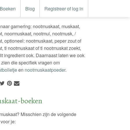
Boeken
Blog
Registreer of log in
naar garnering: nootmuskaat, muskaat,
, noormuskaat, nootmui, nootmusk, /
, optioneel: nootmuskaat, peper zout of
, tl nootmuskaat of tl nootmuskat zoekt,
it ingredient ook. Daarnaast laten we ook
 zien die specifiek vragen om
bolletje
en
nootmuskaatpoeder
.
skaat-boeken
muskaat? Misschien zijn de volgende
voor je: