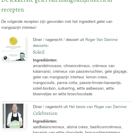
recepten
De volgende recepten zijn gevonden met het ingredient
gelei van
mangoazijn interieur
:
Diner / nagerecht / dessert uit
Roger Van Damme
desserts
:
Soleil
Ingrediënten:
amandelmousse, citroencrémeux, crémeux van
kalamansi, crémeux van passievruchten, gele glaçage,
gelei van mangoazijn interieur, lemon cress,
mangocoulis, panna cotta, passie-limoen-banaanijs,
soleil-bonbon, suikerring, witte aalbessen, witte
bloemetjes en witte broschocolade
Diner / nagerecht uit
Het beste van Roger van Damme
:
Celebration
Ingrediënten:
aardbeiencremeux, atsina cress, basilicumcrémeux,
bavarois van witte chocolade, bosvruchteninterieur,