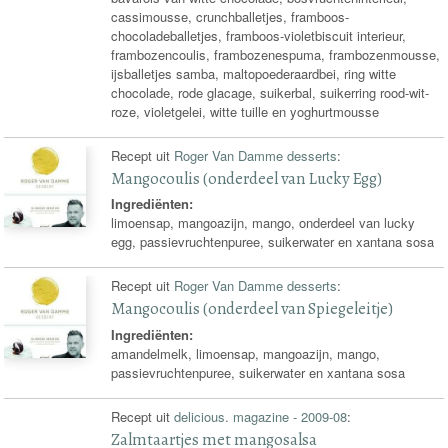
cassimousse, crunchballetjes, framboos-
chocoladeballetjes, framboos-violetbiscuit interieur,
frambozencoulis, frambozenespuma, frambozenmousse,
ijsballetjes samba, maltopoederaardbei, ring witte
chocolade, rode glacage, suikerbal, suikerring rood-wit-
roze, violetgelei, witte tuille en yoghurtmousse
Recept uit
Roger Van Damme desserts
:
Mangocoulis (onderdeel van Lucky Egg)
Ingrediënten:
limoensap, mangoazijn, mango, onderdeel van lucky
egg, passievruchtenpuree, suikerwater en xantana sosa
Recept uit
Roger Van Damme desserts
:
Mangocoulis (onderdeel van Spiegeleitje)
Ingrediënten:
amandelmelk, limoensap, mangoazijn, mango,
passievruchtenpuree, suikerwater en xantana sosa
Recept uit
delicious. magazine - 2009-08
:
Zalmtaartjes met mangosalsa