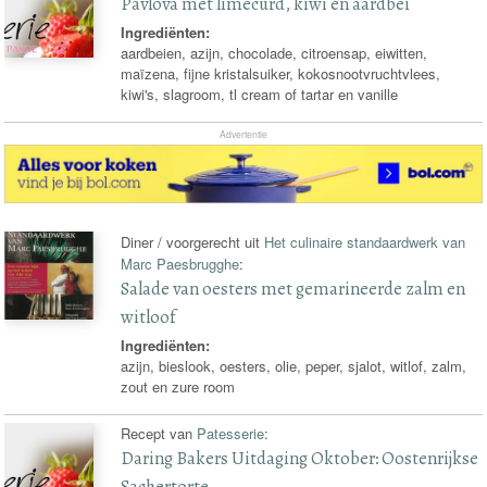
Pavlova met limecurd, kiwi en aardbei
Ingrediënten:
aardbeien, azijn, chocolade, citroensap, eiwitten,
maïzena, fijne kristalsuiker, kokosnootvruchtvlees,
kiwi's, slagroom, tl cream of tartar en vanille
Advertentie
Diner / voorgerecht uit
Het culinaire standaardwerk van
Marc Paesbrugghe
:
Salade van oesters met gemarineerde zalm en
witloof
Ingrediënten:
azijn, bieslook, oesters, olie, peper, sjalot, witlof, zalm,
zout en zure room
Recept van
Patesserie
:
Daring Bakers Uitdaging Oktober: Oostenrijkse
Sachertorte