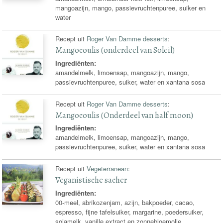
mangoazijn, mango, passievruchtenpuree, suiker en
water
Recept uit
Roger Van Damme desserts
:
Mangocoulis (onderdeel van Soleil)
Ingrediënten:
amandelmelk, limoensap, mangoazijn, mango,
passievruchtenpuree, suiker, water en xantana sosa
Recept uit
Roger Van Damme desserts
:
Mangocoulis (Onderdeel van half moon)
Ingrediënten:
amandelmelk, limoensap, mangoazijn, mango,
passievruchtenpuree, suiker, water en xantana sosa
Recept uit
Vegeterranean
:
Veganistische sacher
Ingrediënten:
00-meel, abrikozenjam, azijn, bakpoeder, cacao,
espresso, fijne tafelsuiker, margarine, poedersuiker,
sojamelk, vanille extract en zonnebloemolie