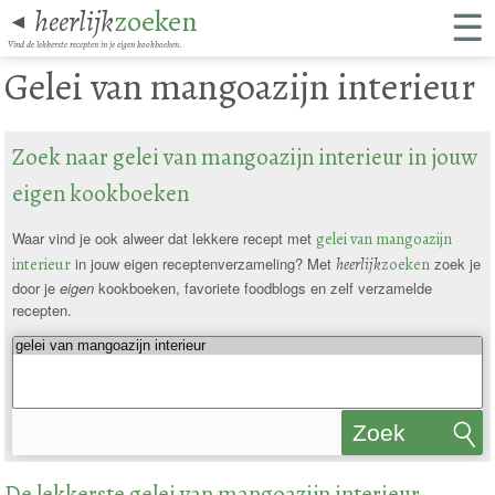
☰
heerlijk
zoeken
◄
Vind de lekkerste recepten in je eigen kookboeken.
Gelei van mangoazijn interieur
Zoek naar gelei van mangoazijn interieur in jouw
eigen kookboeken
Waar vind je ook alweer dat lekkere recept met
gelei van mangoazijn
interieur
in jouw eigen receptenverzameling? Met
heerlijk
zoeken
zoek je
door je
eigen
kookboeken, favoriete foodblogs en zelf verzamelde
recepten.
Zoek
recepten
De lekkerste gelei van mangoazijn interieur