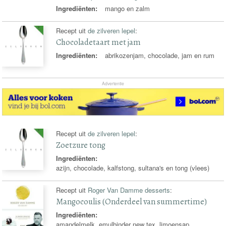
Ingrediënten:
mango en zalm
Recept uit
de zilveren lepel
:
Chocoladetaart met jam
Ingrediënten:
abrikozenjam, chocolade, jam en rum
Advertentie
Recept uit
de zilveren lepel
:
Zoetzure tong
Ingrediënten:
azijn, chocolade, kalfstong, sultana's en tong (vlees)
Recept uit
Roger Van Damme desserts
:
Mangocoulis (Onderdeel van summertime)
Ingrediënten:
amandelmelk, emulbinder new tex, limoensap,