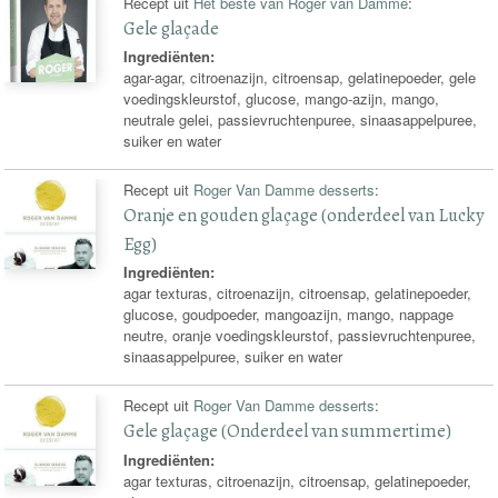
Recept uit
Het beste van Roger van Damme
:
Gele glaçade
Ingrediënten:
agar-agar, citroenazijn, citroensap, gelatinepoeder, gele
voedingskleurstof, glucose, mango-azijn, mango,
neutrale gelei, passievruchtenpuree, sinaasappelpuree,
suiker en water
Recept uit
Roger Van Damme desserts
:
Oranje en gouden glaçage (onderdeel van Lucky
Egg)
Ingrediënten:
agar texturas, citroenazijn, citroensap, gelatinepoeder,
glucose, goudpoeder, mangoazijn, mango, nappage
neutre, oranje voedingskleurstof, passievruchtenpuree,
sinaasappelpuree, suiker en water
Recept uit
Roger Van Damme desserts
:
Gele glaçage (Onderdeel van summertime)
Ingrediënten:
agar texturas, citroenazijn, citroensap, gelatinepoeder,