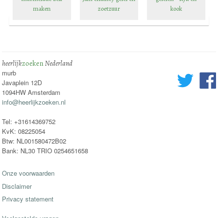
maken
zoetzuur
kook
heerlijk
zoeken
Nederland
murb
Javaplein 12D
1094HW Amsterdam
info@heerlijkzoeken.nl
Tel: +31614369752
KvK: 08225054
Btw: NL001580472B02
Bank: NL30 TRIO 0254651658
Onze voorwaarden
Disclaimer
Privacy statement