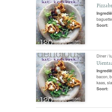
Pizzab
Ingredië
baguette
Soort:
Diner / l
Uienta
Ingredië
bacon, b
kaas, sl
Soort: