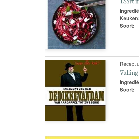
Taart m
Ingredië
Keuken
Soort:
Recept u
Vulling
Ingredië
Soort: