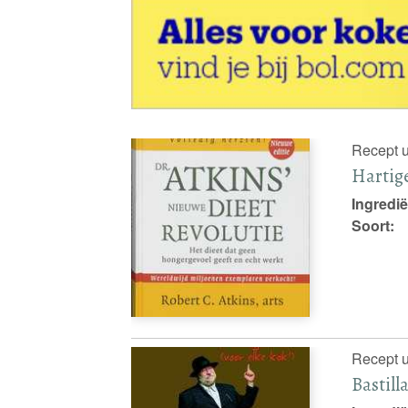
Recept u
Hartig
Ingredië
Soort:
Recept u
Bastill