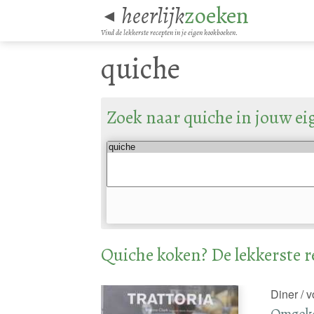
heerlijk
zoeken
◄
Vind de lekkerste recepten in je eigen kookboeken.
quiche
Zoek naar quiche in jouw e
Quiche koken? De lekkerste r
Diner / 
Omgeke