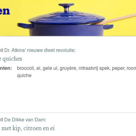
it
Dr. Atkins' nieuwe dieet revolutie
:
e quiches
nten:
broccoli, ei, gele ui, gruyère, nitraatvrij spek, peper, ro
quiche
it
De Dikke van Dam
:
a met kip, citroen en ei