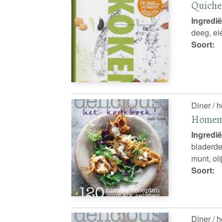
Quiche 
Ingredië
deeg, ei
Soort:
Diner / 
Homema
Ingredië
bladerde
munt, ol
Soort:
Diner / 