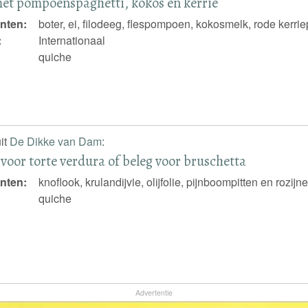
et pompoenspaghetti, kokos en kerrie
nten:
boter, ei, filodeeg, flespompoen, kokosmelk, rode kerrie
:
Internationaal
quiche
it
De Dikke van Dam
:
 voor torte verdura of beleg voor bruschetta
nten:
knoflook, krulandijvie, olijfolie, pijnboompitten en rozijn
quiche
Advertentie