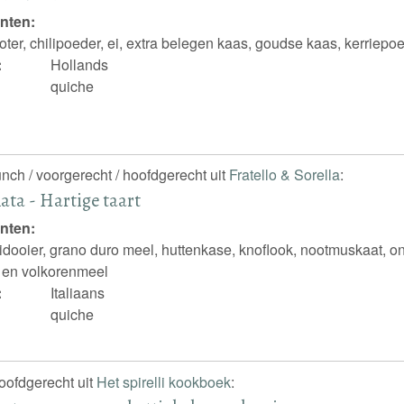
nten:
oter, chilipoeder, ei, extra belegen kaas, goudse kaas, kerriepo
:
Hollands
quiche
unch / voorgerecht / hoofdgerecht uit
Fratello & Sorella
:
lata - Hartige taart
nten:
idooier, grano duro meel, huttenkase, knoflook, nootmuskaat, on
 en volkorenmeel
:
Italiaans
quiche
hoofdgerecht uit
Het spirelli kookboek
: