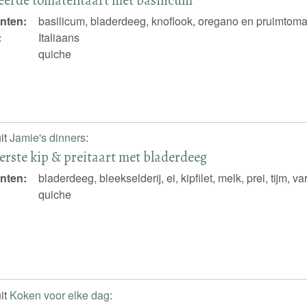
nten:
basilicum, bladerdeeg, knoflook, oregano en pruimtom
:
Italiaans
quiche
it
Jamie's dinners
:
erste kip & preitaart met bladerdeeg
nten:
bladerdeeg, bleekselderij, ei, kipfilet, melk, prei, tijm, 
quiche
it
Koken voor elke dag
: