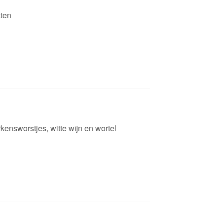
aten
varkensworstjes, witte wijn en wortel