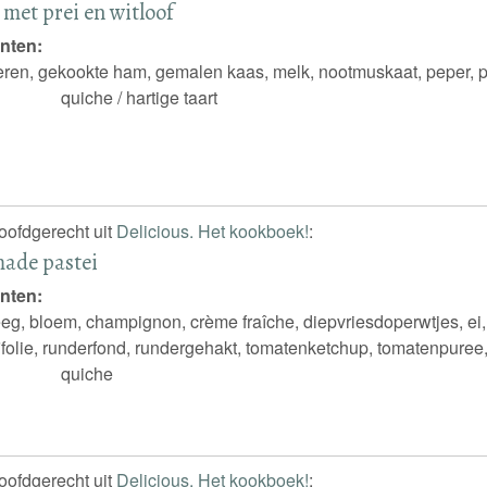
met prei en witloof
nten:
eren, gekookte ham, gemalen kaas, melk, nootmuskaat, peper, prei
quiche / hartige taart
hoofdgerecht uit
Delicious. Het kookboek!
:
de pastei
nten:
eg, bloem, champignon, crème fraîche, diepvriesdoperwtjes, ei
ijfolie, runderfond, rundergehakt, tomatenketchup, tomatenpuree
quiche
hoofdgerecht uit
Delicious. Het kookboek!
: