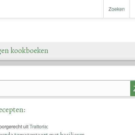
Zoeken
igen kookboeken
ecepten:
voorgerecht uit
Trattoria
:
erde tomatentaart met basilicum