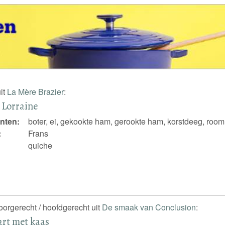
it
La Mère Brazier
:
 Lorraine
nten:
boter, ei, gekookte ham, gerookte ham, korstdeeg, roo
:
Frans
quiche
voorgerecht / hoofdgerecht uit
De smaak van Conclusion
:
rt met kaas