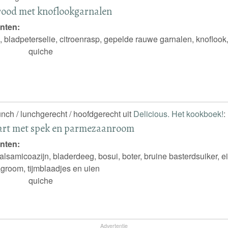
rood met knoflookgarnalen
nten:
, bladpeterselie, citroenrasp, gepelde rauwe garnalen, knoflook,
quiche
unch / lunchgerecht / hoofdgerecht uit
Delicious. Het kookboek!
:
art met spek en parmezaanroom
nten:
alsamicoazijn, bladerdeeg, bosui, boter, bruine basterdsuiker, e
agroom, tijmblaadjes en uien
quiche
Advertentie