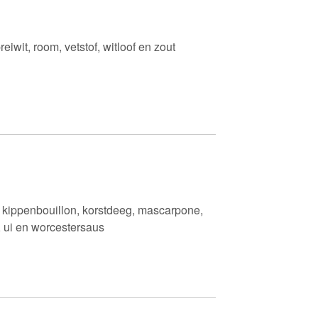
wit, room, vetstof, witloof en zout
, kippenbouillon, korstdeeg, mascarpone,
, ui en worcestersaus