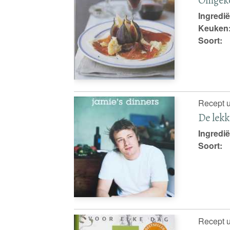
Ingredië
Keuken
Soort:
Recept u
De lekk
Ingredië
Soort:
Recept u