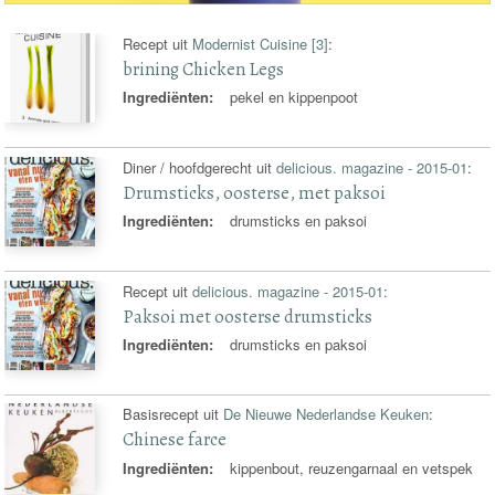
Recept uit
Modernist Cuisine [3]
:
brining Chicken Legs
Ingrediënten:
pekel en kippenpoot
Diner / hoofdgerecht uit
delicious. magazine - 2015-01
:
Drumsticks, oosterse, met paksoi
Ingrediënten:
drumsticks en paksoi
Recept uit
delicious. magazine - 2015-01
:
Paksoi met oosterse drumsticks
Ingrediënten:
drumsticks en paksoi
Basisrecept uit
De Nieuwe Nederlandse Keuken
:
Chinese farce
Ingrediënten:
kippenbout, reuzengarnaal en vetspek