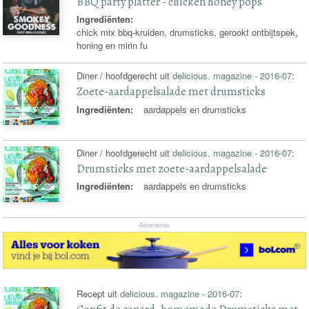
BBQ party platter - chicken honey pops
Ingrediënten:
chick mix bbq-kruiden, drumsticks, gerookt ontbijtspek,
honing en mirin fu
Diner / hoofdgerecht uit
delicious. magazine - 2016-07
:
Zoete-aardappelsalade met drumsticks
Ingrediënten:
aardappels en drumsticks
Diner / hoofdgerecht uit
delicious. magazine - 2016-07
:
Drumsticks met zoete-aardappelsalade
Ingrediënten:
aardappels en drumsticks
Advertentie
Recept uit
delicious. magazine - 2016-07
: