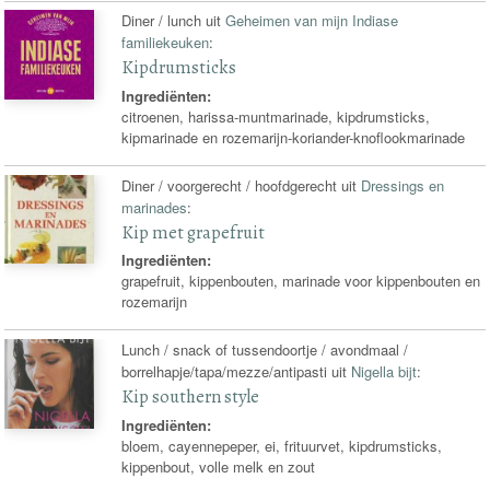
Diner / lunch uit
Geheimen van mijn Indiase
familiekeuken
:
Kipdrumsticks
Ingrediënten:
citroenen, harissa-muntmarinade, kipdrumsticks,
kipmarinade en rozemarijn-koriander-knoflookmarinade
Diner / voorgerecht / hoofdgerecht uit
Dressings en
marinades
:
Kip met grapefruit
Ingrediënten:
grapefruit, kippenbouten, marinade voor kippenbouten en
rozemarijn
Lunch / snack of tussendoortje / avondmaal /
borrelhapje/tapa/mezze/antipasti uit
Nigella bijt
:
Kip southern style
Ingrediënten:
bloem, cayennepeper, ei, frituurvet, kipdrumsticks,
kippenbout, volle melk en zout