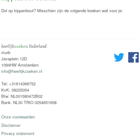
Dol op kippenbout? Misschien zijn de volgende boeken wat voor je:
heerlijk
zoeken
Nederland
murb
Javaplein 12D
1094HW Amsterdam
info@heerlijkzoeken.nl
Tel: +31614369752
KvK: 08225054
Btw: NL001580472B02
Bank: NL30 TRIO 0254651658
Onze voorwaarden
Disclaimer
Privacy statement