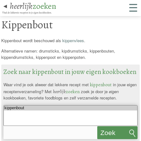
☰
heerlijk
zoeken
◄
Vind de lekkerste recepten in je eigen kookboeken.
Kippenbout
Kippenbout wordt beschouwd als
kippenvlees
.
Alternatieve namen: drumsticks, kipdrumsticks, kippenbouten,
kippendrumsticks, kippenpoot en kippenpoten.
Zoek naar kippenbout in jouw eigen kookboeken
Waar vind je ook alweer dat lekkere recept met
kippenbout
in jouw eigen
receptenverzameling? Met
heerlijk
zoeken
zoek je door je
eigen
kookboeken, favoriete foodblogs en zelf verzamelde recepten.
Zoek