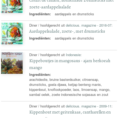
Confit de canard, homemade Drumsticks met
zoete-aardappelsalade
Ingrediënten:
aardappels en drumsticks
Diner / hoofdgerecht uit
delicious. magazine - 2016-07
:
Aardappelsalade, zoete-, met drumsticks
Ingrediënten:
aardappels en drumsticks
Diner / hoofdgerecht uit
Indonesie
:
Kippeboutjes in mangosaus - ajam berkoeah
mango
Ingrediënten:
arachideolie, bruine basterdsuiker, citroensap,
drumsticks, goela djawa, ketjap benteng manis,
kippenbout, knoflookpoeder, laos, limoensap, mango,
sambal oelek, zoete indonesische sojasaus en zout
Diner / hoofdgerecht uit
delicious. magazine - 2009-11
:
Kippenbout met geitenkaas, cantharellen en