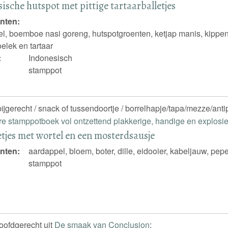
ische hutspot met pittige tartaarballetjes
nten:
l, boemboe nasi goreng, hutspotgroenten, ketjap manis, kippenb
elek en tartaar
:
Indonesisch
stamppot
ijgerecht / snack of tussendoortje / borrelhapje/tapa/mezze/antip
re stamppotboek vol ontzettend plakkerige, handige en explos
etjes met wortel en een mosterdsausje
nten:
aardappel, bloem, boter, dille, eidooier, kabeljauw, pepe
stamppot
hoofdgerecht uit
De smaak van Conclusion
: