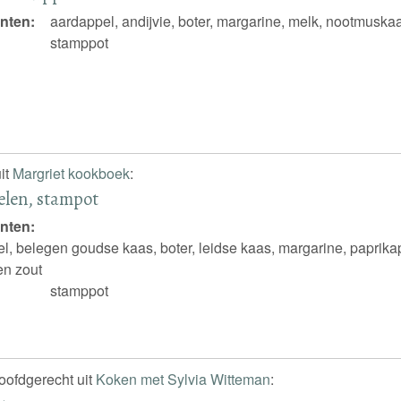
nten:
aardappel, andijvie, boter, margarine, melk, nootmuska
stamppot
it
Margriet kookboek
:
elen, stampot
nten:
l, belegen goudse kaas, boter, leidse kaas, margarine, paprikap
en zout
stamppot
hoofdgerecht uit
Koken met Sylvia Witteman
: