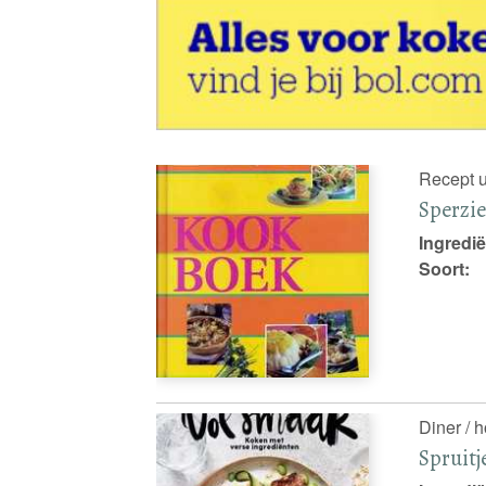
Recept u
Sperzi
Ingredië
Soort:
Diner / 
Spruit