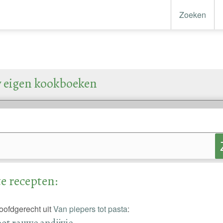
Zoeken
w eigen kookboeken
e recepten:
hoofdgerecht uit
Van piepers tot pasta
:
ot rauwe andijvie