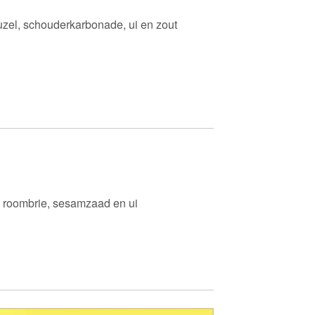
euzel, schouderkarbonade, ui en zout
ut, roombrie, sesamzaad en ui