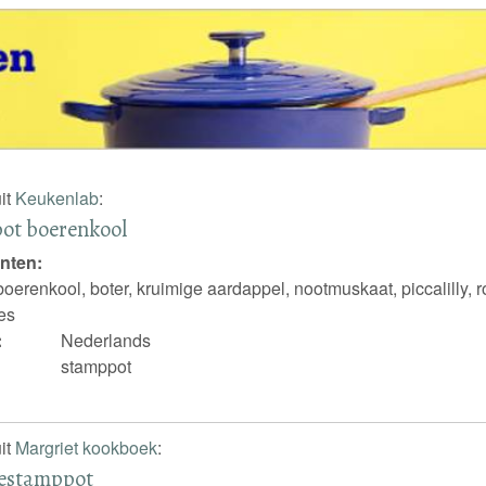
it
Keukenlab
:
ot boerenkool
nten:
boerenkool, boter, kruimige aardappel, nootmuskaat, piccalilly, 
jes
:
Nederlands
stamppot
it
Margriet kookboek
:
iestamppot