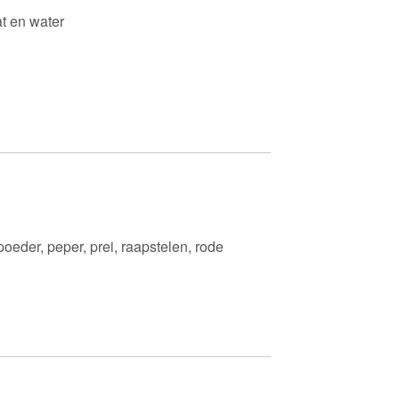
at en water
oeder, peper, prei, raapstelen, rode