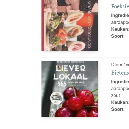
Foeksi
Ingredië
aardappe
Keuken
Soort:
Diner / 
Bieten
Ingredië
aardappel
zout
Keuken
Soort: