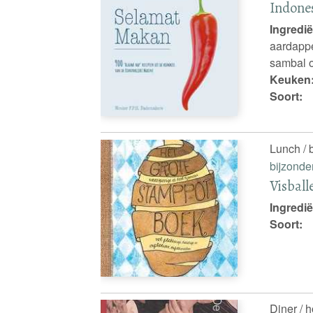
Indones
Ingredië
aardappe
sambal o
Keuken
Soort:
Lunch / b
bijzonde
Visball
Ingredië
Soort:
Diner / 