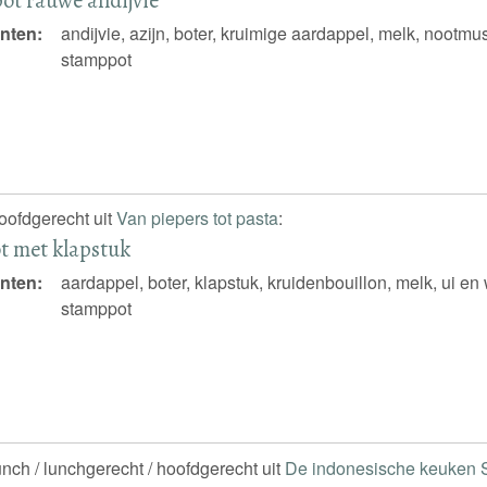
nten:
andijvie, azijn, boter, kruimige aardappel, melk, nootmus
stamppot
hoofdgerecht uit
Van piepers tot pasta
:
t met klapstuk
nten:
aardappel, boter, klapstuk, kruidenbouillon, melk, ui en
stamppot
unch / lunchgerecht / hoofdgerecht uit
De indonesische keuken 