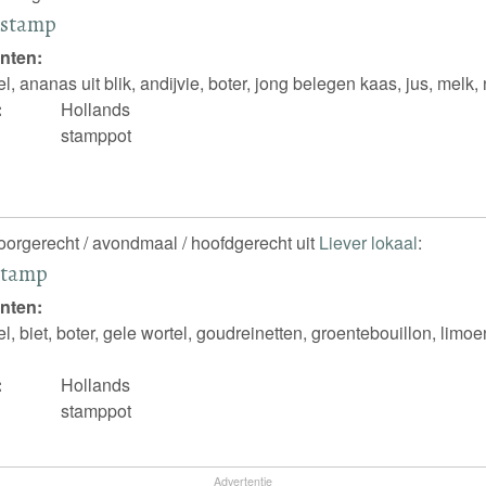
estamp
nten:
l, ananas uit blik, andijvie, boter, jong belegen kaas, jus, melk
:
Hollands
stamppot
voorgerecht / avondmaal / hoofdgerecht uit
Liever lokaal
:
stamp
nten:
, biet, boter, gele wortel, goudreinetten, groentebouillon, limoen
:
Hollands
stamppot
Advertentie