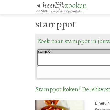
heerlijk
zoeken
◄
Vind de lekkerste recepten in je eigen kookboeken.
stamppot
Zoek naar stamppot in jou
Stamppot koken? De lekkerst
Diner / 
Stampp