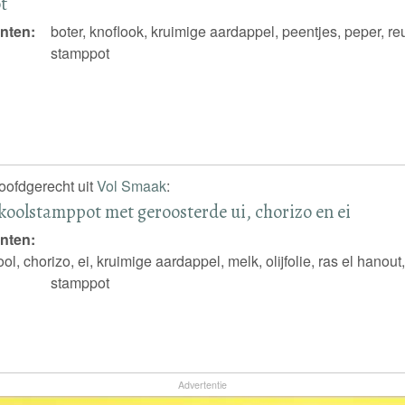
t
nten:
boter, knoflook, kruimige aardappel, peentjes, peper, r
stamppot
hoofdgerecht uit
Vol Smaak
:
oolstamppot met geroosterde ui, chorizo en ei
nten:
l, chorizo, ei, kruimige aardappel, melk, olijfolie, ras el hano
stamppot
Advertentie