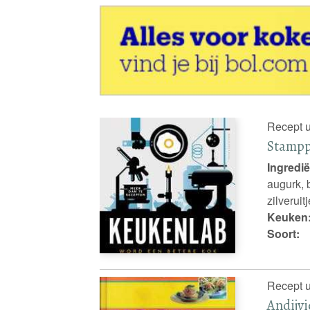
Recept u
Stampp
Ingredië
augurk, 
zilveruit
Keuken
Soort:
Recept u
Andijv