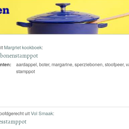
it
Margriet kookboek
:
ebonenstamppot
nten:
aardappel, boter, margarine, sperziebonen, stoofpeer, 
stamppot
hoofdgerecht uit
Vol Smaak
:
jesstamppot