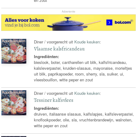
en zout
Advertentie
Diner / voorgerecht uit
Koude keuken
:
Vlaamse kalsfricandeau
Ingrediënten:
bieslook, boter, cantharellen uit blik, kalfsfricandeau,
kalsleverpastei, kruiden-slasaus, mayonaise, morieltjes
uit blik, paprikapoeder, room, sherry, sla, suiker, ui,
vleesbouillon, witte peper en zout
Diner / voorgerecht uit
Koude keuken
:
Tessiner kalfsvlees
Ingrediënten:
druiven, italiaanse slasaus, kalfslapjes, kalfsleverpastei,
knoflookpoeder, olie, sla, vruchtenbrandewijn, walnoten,
witte peper en zout