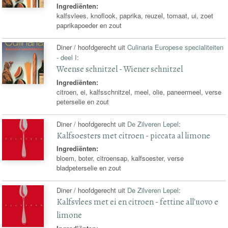
Ingrediënten:
kalfsvlees, knoflook, paprika, reuzel, tomaat, ui, zoet
paprikapoeder en zout
Diner / hoofdgerecht uit
Culinaria Europese specialiteiten
- deel I
:
Weense schnitzel - Wiener schnitzel
Ingrediënten:
citroen, ei, kalfsschnitzel, meel, olie, paneermeel, verse
peterselie en zout
Diner / hoofdgerecht uit
De Zilveren Lepel
:
Kalfsoesters met citroen - piccata al limone
Ingrediënten:
bloem, boter, citroensap, kalfsoester, verse
bladpeterselie en zout
Diner / hoofdgerecht uit
De Zilveren Lepel
:
Kalfsvlees met ei en citroen - fettine all'uovo e
limone