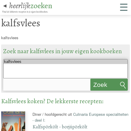
☰
heerlijk
zoeken
◄
Vind de lekkerste recepten in je eigen kookboeken.
kalfsvlees
kalfsvlees
Zoek naar kalfsvlees in jouw eigen kookboeken
Zoek
recepten
Kalfsvlees koken? De lekkerste recepten:
Diner / hoofdgerecht uit
Culinaria Europese specialiteiten
- deel I
:
Kalfspörkölt - borjúpörkölt