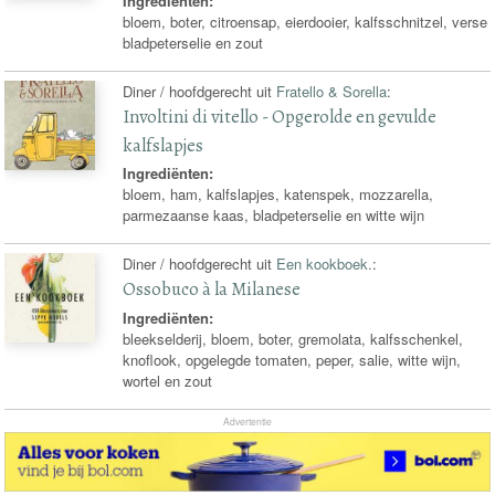
Ingrediënten:
bloem, boter, citroensap, eierdooier, kalfsschnitzel, verse
bladpeterselie en zout
Diner / hoofdgerecht uit
Fratello & Sorella
:
Involtini di vitello - Opgerolde en gevulde
kalfslapjes
Ingrediënten:
bloem, ham, kalfslapjes, katenspek, mozzarella,
parmezaanse kaas, bladpeterselie en witte wijn
Diner / hoofdgerecht uit
Een kookboek.
:
Ossobuco à la Milanese
Ingrediënten:
bleekselderij, bloem, boter, gremolata, kalfsschenkel,
knoflook, opgelegde tomaten, peper, salie, witte wijn,
wortel en zout
Advertentie