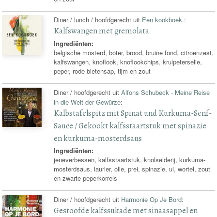
Diner / lunch / hoofdgerecht uit
Een kookboek.
:
Kalfswangen met gremolata
Ingrediënten:
belgische mosterd, boter, brood, bruine fond, citroenzest,
kalfswangen, knoflook, knoflookchips, krulpeterselie,
peper, rode bietensap, tijm en zout
Diner / hoofdgerecht uit
Alfons Schubeck - Meine Reise
in die Welt der Gewürze
:
Kalbstafelspitz mit Spinat und Kurkuma-Senf-
Sauce / Gekookt kalfsstaartstuk met spinazie
en kurkuma-mosterdsaus
Ingrediënten:
jeneverbessen, kalfsstaartstuk, knolselderij, kurkuma-
mosterdsaus, laurier, olie, prei, spinazie, ui, wortel, zout
en zwarte peperkorrels
Diner / hoofdgerecht uit
Harmonie Op Je Bord
:
Gestoofde kalfssukade met sinaasappel en