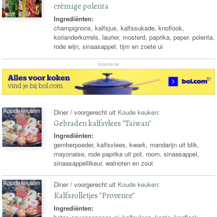
crèmige polenta
Ingrediënten:
champignons, kalfsjus, kalfssukade, knoflook,
korianderkorrels, laurier, mosterd, paprika, peper, polenta,
rode wijn, sinaasappel, tijm en zoete ui
Advertentie
Diner / voorgerecht uit
Koude keuken
:
Gebraden kalfsvlees "Taiwan"
Ingrediënten:
gemberpoeder, kalfsvlees, kwark, mandarijn uit blik,
mayonaise, rode paprika uit pot, room, sinaasappel,
sinaasappellikeur, walnoten en zout
Diner / voorgerecht uit
Koude keuken
:
Kalfsrolletjes "Provence"
Ingrediënten: