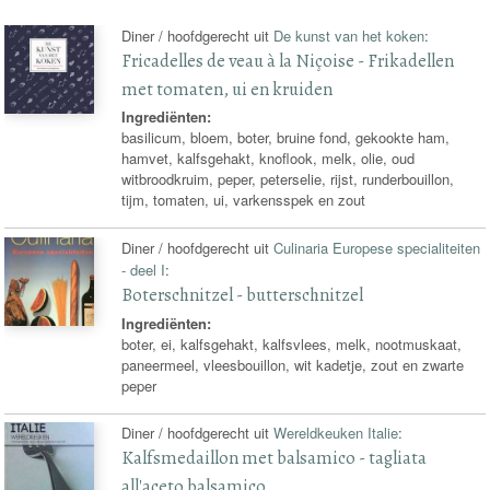
Diner / hoofdgerecht uit
De kunst van het koken
:
Fricadelles de veau à la Niçoise - Frikadellen
met tomaten, ui en kruiden
Ingrediënten:
basilicum, bloem, boter, bruine fond, gekookte ham,
hamvet, kalfsgehakt, knoflook, melk, olie, oud
witbroodkruim, peper, peterselie, rijst, runderbouillon,
tijm, tomaten, ui, varkensspek en zout
Diner / hoofdgerecht uit
Culinaria Europese specialiteiten
- deel I
:
Boterschnitzel - butterschnitzel
Ingrediënten:
boter, ei, kalfsgehakt, kalfsvlees, melk, nootmuskaat,
paneermeel, vleesbouillon, wit kadetje, zout en zwarte
peper
Diner / hoofdgerecht uit
Wereldkeuken Italie
:
Kalfsmedaillon met balsamico - tagliata
all'aceto balsamico