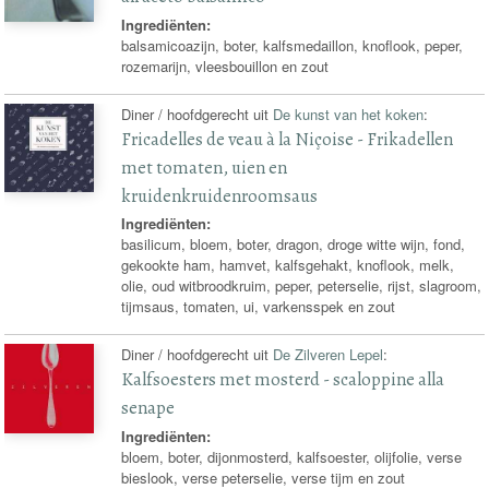
Ingrediënten:
balsamicoazijn, boter, kalfsmedaillon, knoflook, peper,
rozemarijn, vleesbouillon en zout
Diner / hoofdgerecht uit
De kunst van het koken
:
Fricadelles de veau à la Niçoise - Frikadellen
met tomaten, uien en
kruidenkruidenroomsaus
Ingrediënten:
basilicum, bloem, boter, dragon, droge witte wijn, fond,
gekookte ham, hamvet, kalfsgehakt, knoflook, melk,
olie, oud witbroodkruim, peper, peterselie, rijst, slagroom,
tijmsaus, tomaten, ui, varkensspek en zout
Diner / hoofdgerecht uit
De Zilveren Lepel
:
Kalfsoesters met mosterd - scaloppine alla
senape
Ingrediënten:
bloem, boter, dijonmosterd, kalfsoester, olijfolie, verse
bieslook, verse peterselie, verse tijm en zout