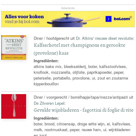
Advertentie
Diner / hoofdgerecht uit
Dr. Atkins' nieuwe dieet revolutie
:
Kalfsschotel met champignons en gerookte
(provolone) kaas
Ingrediënten:
atkins bake mix, bleekselderij, boter, kalfsstoofvlees,
knoflook, mozzarella, olijfolie, paprikapoeder, peper,
peterselie, portabello, provolone, ui, zout en zoutarme
kippenbouillon
Diner / voorgerecht / borrelhapje/tapa/mezze/antipasti uit
De Zilveren Lepel
:
Gevulde wijnbladeren - fagottini di foglie di vite
Ingrediënten:
boter, brood, citroensap, droge witte wijn, ei, kalfsvlees,
melk, nootmuskaat, peper, rauwe ham, ui, wijnbladeren
en zout