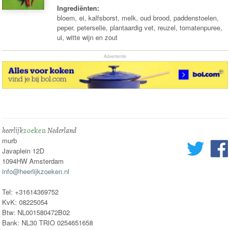
Ingrediënten:
bloem, ei, kalfsborst, melk, oud brood, paddenstoelen,
peper, peterselie, plantaardig vet, reuzel, tomatenpuree,
ui, witte wijn en zout
Advertentie
heerlijk
zoeken
Nederland
murb
Javaplein 12D
1094HW Amsterdam
info@heerlijkzoeken.nl
Tel: +31614369752
KvK: 08225054
Btw: NL001580472B02
Bank: NL30 TRIO 0254651658