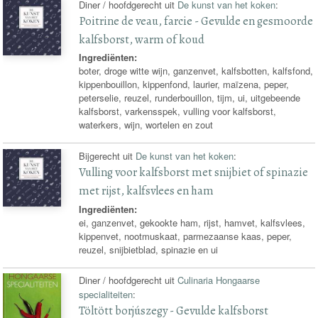
Diner / hoofdgerecht uit
De kunst van het koken
:
Poitrine de veau, farcie - Gevulde en gesmoorde
kalfsborst, warm of koud
Ingrediënten:
boter, droge witte wijn, ganzenvet, kalfsbotten, kalfsfond,
kippenbouillon, kippenfond, laurier, maïzena, peper,
peterselie, reuzel, runderbouillon, tijm, ui, uitgebeende
kalfsborst, varkensspek, vulling voor kalfsborst,
waterkers, wijn, wortelen en zout
Bijgerecht uit
De kunst van het koken
:
Vulling voor kalfsborst met snijbiet of spinazie
met rijst, kalfsvlees en ham
Ingrediënten:
ei, ganzenvet, gekookte ham, rijst, hamvet, kalfsvlees,
kippenvet, nootmuskaat, parmezaanse kaas, peper,
reuzel, snijbietblad, spinazie en ui
Diner / hoofdgerecht uit
Culinaria Hongaarse
specialiteiten
:
Töltött borjúszegy - Gevulde kalfsborst