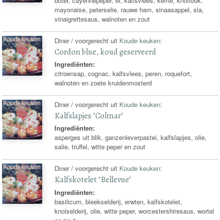
boter, cayennepeper, ei, kalfsvlees, kerrie, knoflook,
mayonaise, peterselie, rauwe ham, sinaasappel, sla,
vinaigrettesaus, walnoten en zout
Diner / voorgerecht uit
Koude keuken
:
Cordon blue, koud geserveerd
Ingrediënten:
citroensap, cognac, kalfsvlees, peren, roquefort,
walnoten en zoete kruidenmosterd
Diner / voorgerecht uit
Koude keuken
:
Kalfslapjes "Colmar"
Ingrediënten:
asperges uit blik, ganzenleverpastei, kalfslapjes, olie,
salie, truffel, witte peper en zout
Diner / voorgerecht uit
Koude keuken
:
Kalfskotelet "Bellevue"
Ingrediënten:
basilicum, bleekselderij, erwten, kalfskotelet,
knolselderij, olie, witte peper, worcestershiresaus, wortel