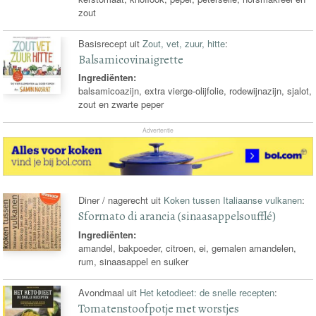
zout
Basisrecept uit
Zout, vet, zuur, hitte
:
Balsamicovinaigrette
Ingrediënten:
balsamicoazijn, extra vierge-olijfolie, rodewijnazijn, sjalot,
zout en zwarte peper
Advertentie
Diner / nagerecht uit
Koken tussen Italiaanse vulkanen
:
Sformato di arancia (sinaasappelsoufflé)
Ingrediënten:
amandel, bakpoeder, citroen, ei, gemalen amandelen,
rum, sinaasappel en suiker
Avondmaal uit
Het ketodieet: de snelle recepten
:
Tomatenstoofpotje met worstjes