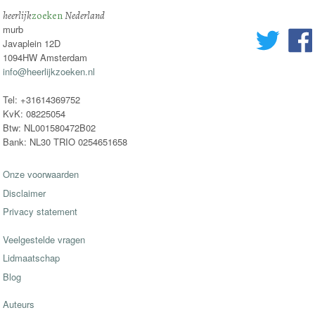
heerlijk
zoeken
Nederland
murb
Javaplein 12D
1094HW Amsterdam
info@heerlijkzoeken.nl
Tel: +31614369752
KvK: 08225054
Btw: NL001580472B02
Bank: NL30 TRIO 0254651658
Onze voorwaarden
Disclaimer
Privacy statement
Veelgestelde vragen
Lidmaatschap
Blog
Auteurs