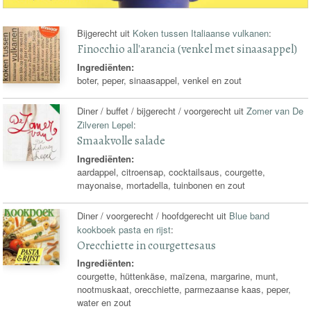
Bijgerecht uit
Koken tussen Italiaanse vulkanen
:
Finocchio all'arancia (venkel met sinaasappel)
Ingrediënten:
boter, peper, sinaasappel, venkel en zout
Diner / buffet / bijgerecht / voorgerecht uit
Zomer van De
Zilveren Lepel
:
Smaakvolle salade
Ingrediënten:
aardappel, citroensap, cocktailsaus, courgette,
mayonaise, mortadella, tuinbonen en zout
Diner / voorgerecht / hoofdgerecht uit
Blue band
kookboek pasta en rijst
:
Orecchiette in courgettesaus
Ingrediënten:
courgette, hüttenkäse, maïzena, margarine, munt,
nootmuskaat, orecchiette, parmezaanse kaas, peper,
water en zout