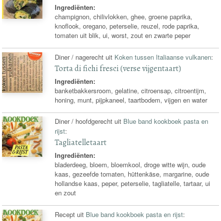
Ingrediënten:
champignon, chilivlokken, ghee, groene paprika,
knoflook, oregano, peterselie, reuzel, rode paprika,
tomaten uit blik, ui, worst, zout en zwarte peper
Diner / nagerecht uit
Koken tussen Italiaanse vulkanen
:
Torta di fichi fresci (verse vijgentaart)
Ingrediënten:
banketbakkersroom, gelatine, citroensap, citroentijm,
honing, munt, pijpkaneel, taartbodem, vijgen en water
Diner / hoofdgerecht uit
Blue band kookboek pasta en
rijst
:
Tagliatelletaart
Ingrediënten:
bladerdeeg, bloem, bloemkool, droge witte wijn, oude
kaas, gezeefde tomaten, hüttenkäse, margarine, oude
hollandse kaas, peper, peterselie, tagliatelle, tartaar, ui
en zout
Recept uit
Blue band kookboek pasta en rijst
: