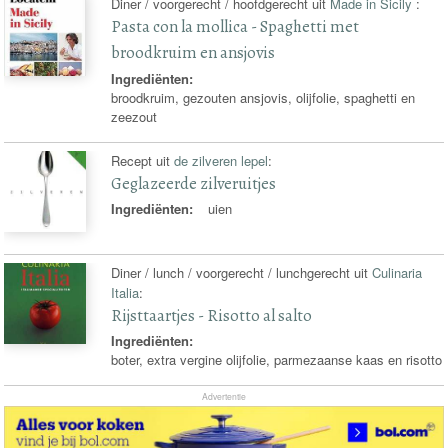
Diner / voorgerecht / hoofdgerecht uit
Made in Sicily
:
Pasta con la mollica - Spaghetti met
broodkruim en ansjovis
Ingrediënten:
broodkruim, gezouten ansjovis, olijfolie, spaghetti en
zeezout
Recept uit
de zilveren lepel
:
Geglazeerde zilveruitjes
Ingrediënten:
uien
Diner / lunch / voorgerecht / lunchgerecht uit
Culinaria
Italia
:
Rijsttaartjes - Risotto al salto
Ingrediënten:
boter, extra vergine olijfolie, parmezaanse kaas en risotto
Advertentie