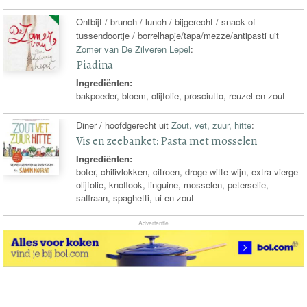
Ontbijt / brunch / lunch / bijgerecht / snack of
tussendoortje / borrelhapje/tapa/mezze/antipasti uit
Zomer van De Zilveren Lepel
:
Piadina
Ingrediënten:
bakpoeder, bloem, olijfolie, prosciutto, reuzel en zout
Diner / hoofdgerecht uit
Zout, vet, zuur, hitte
:
Vis en zeebanket: Pasta met mosselen
Ingrediënten:
boter, chilivlokken, citroen, droge witte wijn, extra vierge-
olijfolie, knoflook, linguine, mosselen, peterselie,
saffraan, spaghetti, ui en zout
Advertentie