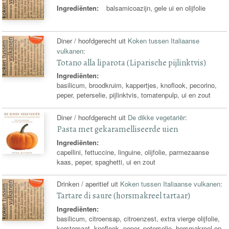
Ingrediënten:
balsamicoazijn, gele ui en olijfolie
Diner / hoofdgerecht uit
Koken tussen Italiaanse
vulkanen
:
Totano alla liparota (Liparische pijlinktvis)
Ingrediënten:
basilicum, broodkruim, kappertjes, knoflook, pecorino,
peper, peterselie, pijlinktvis, tomatenpulp, ui en zout
Diner / hoofdgerecht uit
De dikke vegetariër
:
Pasta met gekaramelliseerde uien
Ingrediënten:
capellini, fettuccine, linguine, olijfolie, parmezaanse
kaas, peper, spaghetti, ui en zout
Drinken / aperitief uit
Koken tussen Italiaanse vulkanen
:
Tartare di saure (horsmakreel tartaar)
Ingrediënten:
basilicum, citroensap, citroenzest, extra vierge olijfolie,
kerstomaat, knoflook, peper, peterselie, horsmakreel en