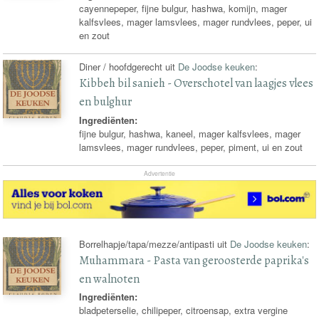
cayennepeper, fijne bulgur, hashwa, komijn, mager
kalfsvlees, mager lamsvlees, mager rundvlees, peper, ui
en zout
Diner / hoofdgerecht uit
De Joodse keuken
:
Kibbeh bil sanieh - Overschotel van laagjes vlees
en bulghur
Ingrediënten:
fijne bulgur, hashwa, kaneel, mager kalfsvlees, mager
lamsvlees, mager rundvlees, peper, piment, ui en zout
Advertentie
Borrelhapje/tapa/mezze/antipasti uit
De Joodse keuken
:
Muhammara - Pasta van geroosterde paprika's
en walnoten
Ingrediënten:
bladpeterselie, chilipeper, citroensap, extra vergine