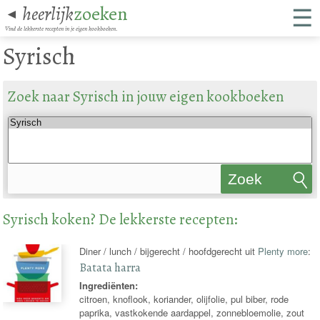
☰
heerlijk
zoeken
◄
Vind de lekkerste recepten in je eigen kookboeken.
Syrisch
Zoek naar Syrisch in jouw eigen kookboeken
Zoek
recepten
Syrisch koken? De lekkerste recepten:
Diner / lunch / bijgerecht / hoofdgerecht uit
Plenty more
:
Batata harra
Ingrediënten:
citroen, knoflook, koriander, olijfolie, pul biber, rode
paprika, vastkokende aardappel, zonnebloemolie, zout