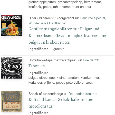
granaatappelpitten, granaatappelsap, kerstomaat,
knoflook, peper, tahin, verse munt en zout
Diner / bijgerecht / voorgerecht uit
Gewürze Special,
Wunderbare Orientküche
:
Gefüllte mangoldblätter mit Bulgur und
Kichererbsen - Gevulde snijbietbladeren met
bulgur en kikkererwten
Ingrediënten:
groente
Borrelhapje/tapa/mezze/antipasti uit
Hoe dan?!
:
Tabouleh
Ingrediënten:
bulgur, citroensap, kleine tomaten, komkommer,
koriander, olijfolie, peper, peterselie en zout
Snack of tussendoortje uit
De Joodse keuken
:
Kofta bil karaz - Gehaktballetjes met
morellensaus
Ingrediënten: