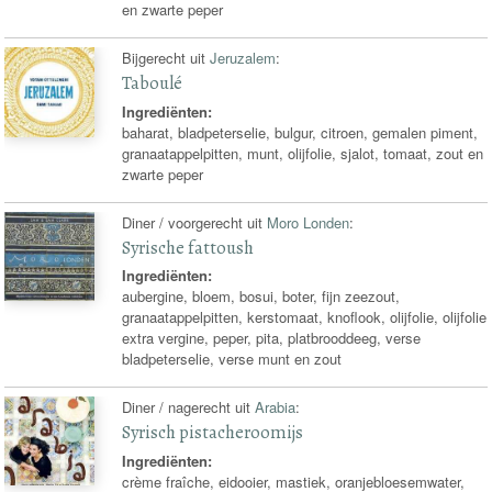
en zwarte peper
Bijgerecht uit
Jeruzalem
:
Taboulé
Ingrediënten:
baharat, bladpeterselie, bulgur, citroen, gemalen piment,
granaatappelpitten, munt, olijfolie, sjalot, tomaat, zout en
zwarte peper
Diner / voorgerecht uit
Moro Londen
:
Syrische fattoush
Ingrediënten:
aubergine, bloem, bosui, boter, fijn zeezout,
granaatappelpitten, kerstomaat, knoflook, olijfolie, olijfolie
extra vergine, peper, pita, platbrooddeeg, verse
bladpeterselie, verse munt en zout
Diner / nagerecht uit
Arabia
:
Syrisch pistacheroomijs
Ingrediënten:
crème fraîche, eidooier, mastiek, oranjebloesemwater,