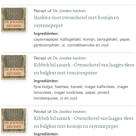
Recept uit
De Joodse keuken
:
Hashwa voor ovenschotel met komijn en
cayennepeper
Ingrediënten:
cayennepeper, kalfsgehakt, komijn, lamsgehakt, peper,
pijnboompitten, ui, zonnebloemolie en zout
Recept uit
De Joodse keuken
:
Kibbeh bil sanieh - Ovenschotel van laagjes vlees
en bulghur met tomatenpuree
Ingrediënten:
fijne bulgur, hashwa, kaneel, mager kalfsvlees, mager
lamsvlees, mager rundvlees, peper, piment,
tomatenpuree, ui en zout
Recept uit
De Joodse keuken
:
Kibbeh bil sanieh - Overschotel van laagjes vlees
en bulghur met komijn en cayennepeper
Ingrediënten: