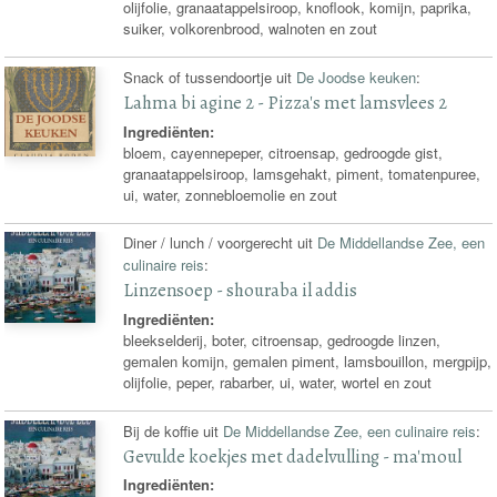
olijfolie, granaatappelsiroop, knoflook, komijn, paprika,
suiker, volkorenbrood, walnoten en zout
Snack of tussendoortje uit
De Joodse keuken
:
Lahma bi agine 2 - Pizza's met lamsvlees 2
Ingrediënten:
bloem, cayennepeper, citroensap, gedroogde gist,
granaatappelsiroop, lamsgehakt, piment, tomatenpuree,
ui, water, zonnebloemolie en zout
Diner / lunch / voorgerecht uit
De Middellandse Zee, een
culinaire reis
:
Linzensoep - shouraba il addis
Ingrediënten:
bleekselderij, boter, citroensap, gedroogde linzen,
gemalen komijn, gemalen piment, lamsbouillon, mergpijp,
olijfolie, peper, rabarber, ui, water, wortel en zout
Bij de koffie uit
De Middellandse Zee, een culinaire reis
:
Gevulde koekjes met dadelvulling - ma'moul
Ingrediënten: