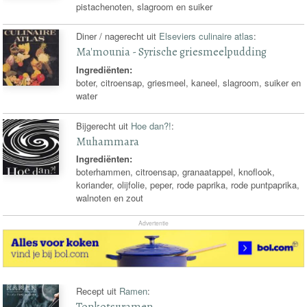
pistachenoten, slagroom en suiker
Diner / nagerecht uit
Elseviers culinaire atlas
:
Ma'mounia - Syrische griesmeelpudding
Ingrediënten:
boter, citroensap, griesmeel, kaneel, slagroom, suiker en
water
Bijgerecht uit
Hoe dan?!
:
Muhammara
Ingrediënten:
boterhammen, citroensap, granaatappel, knoflook,
koriander, olijfolie, peper, rode paprika, rode puntpaprika,
walnoten en zout
Advertentie
Recept uit
Ramen
:
Tonkotsuramen