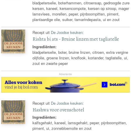
bladpeterselie, boterhammen, citroensap, gedroogde zure
kersen, kaneel, kersencompote, kersen op siroop, mager
lamsvlees, morellen, peper, pijnboompitten, piment,
plantaardige olie, suiker, tamarindepasta, ui en zout
Recept uit
De Joodse keuken
:
Rishta bi ats - Bruine linzen met tagliatelle
Ingrediënten:
bladpeterselie, boter, bruine linzen, citroen, extra vergine
olijfolie, groene linzen, knoflook, koriander, tagliatelle, ui,
zout en zwarte peper
Advertentie
Recept uit
De Joodse keuken
:
Hashwa voor ovenschotel
Ingrediënten:
kalfsgehakt, kaneel, lamsgehakt, peper, pijnboompitten,
piment, ui, zonnebloemolie en zout