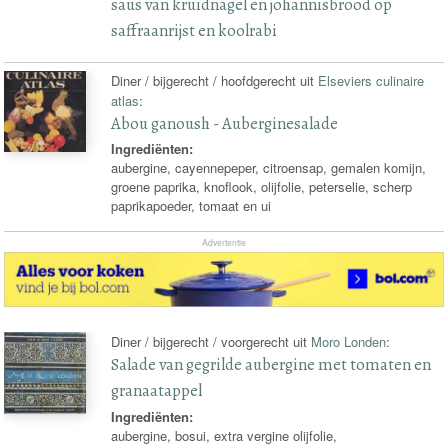
saus van kruidnagel en johannisbrood op
saffraanrijst en koolrabi
Diner / bijgerecht / hoofdgerecht uit
Elseviers culinaire
atlas
:
Abou ganoush - Auberginesalade
Ingrediënten:
aubergine, cayennepeper, citroensap, gemalen komijn,
groene paprika, knoflook, olijfolie, peterselie, scherp
paprikapoeder, tomaat en ui
Advertentie
Diner / bijgerecht / voorgerecht uit
Moro Londen
:
Salade van gegrilde aubergine met tomaten en
granaatappel
Ingrediënten:
aubergine, bosui, extra vergine olijfolie,