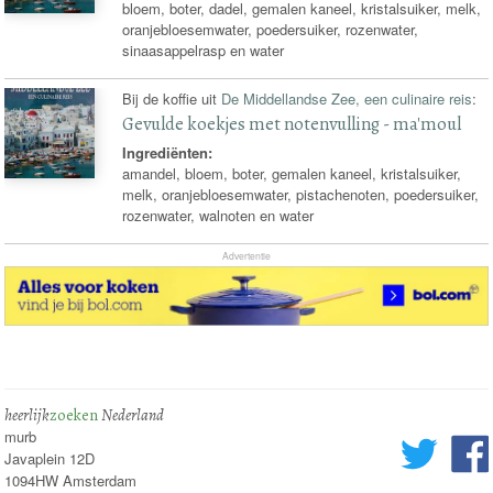
bloem, boter, dadel, gemalen kaneel, kristalsuiker, melk,
oranjebloesemwater, poedersuiker, rozenwater,
sinaasappelrasp en water
Bij de koffie uit
De Middellandse Zee, een culinaire reis
:
Gevulde koekjes met notenvulling - ma'moul
Ingrediënten:
amandel, bloem, boter, gemalen kaneel, kristalsuiker,
melk, oranjebloesemwater, pistachenoten, poedersuiker,
rozenwater, walnoten en water
Advertentie
heerlijk
zoeken
Nederland
murb
Javaplein 12D
1094HW Amsterdam