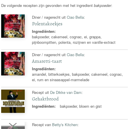
De volgende recepten zijn gevonden met het ingredient
bakpoeder
:
Diner / nagerecht uit
Ciao Bella
:
Polentakoekjes
Ingrediënten:
bakpoeder, cakemeel, cognac, ei, grappa,
pijnboompitten, polenta, rozijnen en vanille-extract
Diner / nagerecht uit
Ciao Bella
:
Amaretti-taart
Ingrediënten:
amandel, bitterkoekjes, bakpoeder, cakemeel, cognac,
ei, rum en sinaasappel-marmelade
Recept uit
De Dikke van Dam
:
Gehaktbrood
Ingrediënten:
bakpoeder, bloem en gist
Recept van
Betty's Kitchen
: