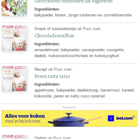
Gefrituurde tuinbonen als bijgerecht
Ingrediënten:
bakpoeder, bloem, jonge tuinbonen en zonnebloemolie
Snack of tussendoortje uit
Puur zoet
:
Chocolademuffins
Ingrediënten:
amandelmeel, bakpoeder, cacaopoeder, courgette,
dadels, kokosnootvruchtvlees en kokosyoghurt
Recept uit
Puur zoet
:
Peren tarte tatin
Ingrediënten:
appelmoes, bakpoeder, dadelstroop, havermout, kaneel,
kokosolie, peren en salty coco caramel
Advertentie
Ontbijt uit
Puur zoet
: