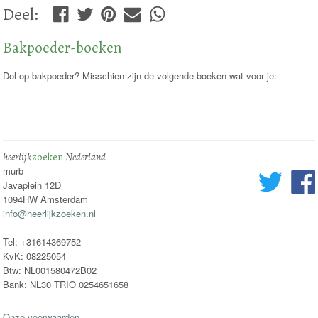
Deel
:
Bakpoeder-boeken
Dol op bakpoeder? Misschien zijn de volgende boeken wat voor je:
heerlijk
zoeken
Nederland
murb
Javaplein 12D
1094HW Amsterdam
info@heerlijkzoeken.nl
Tel: +31614369752
KvK: 08225054
Btw: NL001580472B02
Bank: NL30 TRIO 0254651658
Onze voorwaarden