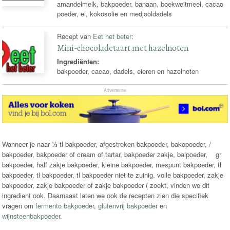
amandelmelk, bakpoeder, banaan, boekweitmeel, cacao
poeder, ei, kokosolie en medjooldadels
Recept van
Eet het beter
:
Mini-chocoladetaart met hazelnoten
Ingrediënten:
bakpoeder, cacao, dadels, eieren en hazelnoten
Advertentie
Wanneer je naar ⅓ tl bakpoeder, afgestreken bakpoeder, bakopoeder, /
bakpoeder, bakpoeder of cream of tartar, bakpoeder zakje, balpoeder, gr
bakpoeder, half zakje bakpoeder, kleine bakpoeder, mespunt bakpoeder, tl
bakpoeder, tl bakpoeder, tl bakpoeder niet te zuinig, volle bakpoeder, zakje
bakpoeder, zakje bakpoeder of zakje bakpoeder ( zoekt, vinden we dit
ingredient ook. Daarnaast laten we ook de recepten zien die specifiek
vragen om
fermento bakpoeder
,
glutenvrij bakpoeder
en
wijnsteenbakpoeder
.