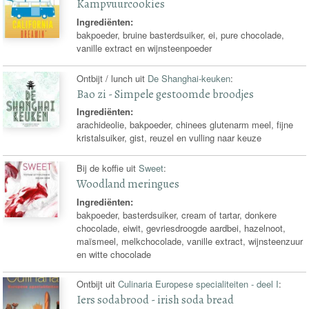
Kampvuurcookies
Ingrediënten:
bakpoeder, bruine basterdsuiker, ei, pure chocolade,
vanille extract en wijnsteenpoeder
Ontbijt / lunch uit
De Shanghai-keuken
:
Bao zi - Simpele gestoomde broodjes
Ingrediënten:
arachideolie, bakpoeder, chinees glutenarm meel, fijne
kristalsuiker, gist, reuzel en vulling naar keuze
Bij de koffie uit
Sweet
:
Woodland meringues
Ingrediënten:
bakpoeder, basterdsuiker, cream of tartar, donkere
chocolade, eiwit, gevriesdroogde aardbei, hazelnoot,
maïsmeel, melkchocolade, vanille extract, wijnsteenzuur
en witte chocolade
Ontbijt uit
Culinaria Europese specialiteiten - deel I
:
Iers sodabrood - irish soda bread