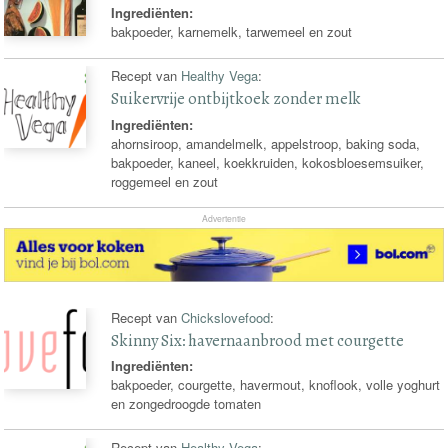
Ingrediënten:
bakpoeder, karnemelk, tarwemeel en zout
Recept van
Healthy Vega
:
Suikervrije ontbijtkoek zonder melk
Ingrediënten:
ahornsiroop, amandelmelk, appelstroop, baking soda,
bakpoeder, kaneel, koekkruiden, kokosbloesemsuiker,
roggemeel en zout
Advertentie
Recept van
Chickslovefood
:
Skinny Six: havernaanbrood met courgette
Ingrediënten:
bakpoeder, courgette, havermout, knoflook, volle yoghurt
en zongedroogde tomaten
Recept van
Healthy Vega
: