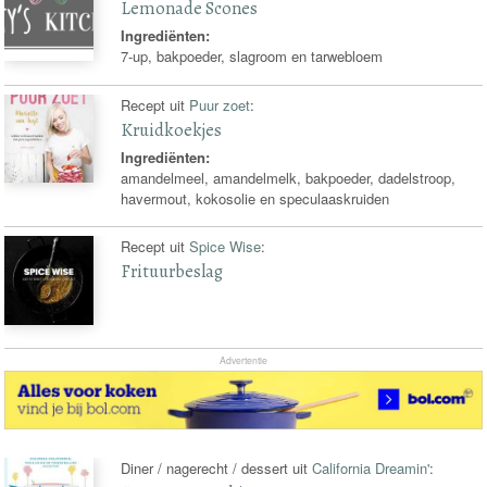
Lemonade Scones
Ingrediënten:
7-up, bakpoeder, slagroom en tarwebloem
Recept uit
Puur zoet
:
Kruidkoekjes
Ingrediënten:
amandelmeel, amandelmelk, bakpoeder, dadelstroop,
havermout, kokosolie en speculaaskruiden
Recept uit
Spice Wise
:
Frituurbeslag
Advertentie
Diner / nagerecht / dessert uit
California Dreamin'
: