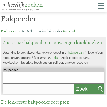
☰
heerlijk
zoeken
◄
Vind de lekkerste recepten in je eigen kookboeken.
Bakpoeder
Probeer eens
Dr. Oetker Backin bakpoeder
(via ah.nl).
Zoek naar bakpoeder in jouw eigen kookboeken
Waar vind je ook alweer dat lekkere recept met
bakpoeder
in jouw eigen
receptenverzameling? Met
heerlijk
zoeken
zoek je door je
eigen
kookboeken, favoriete foodblogs en zelf verzamelde recepten.
Zoek
recepten
De lekkerste bakpoeder recepten