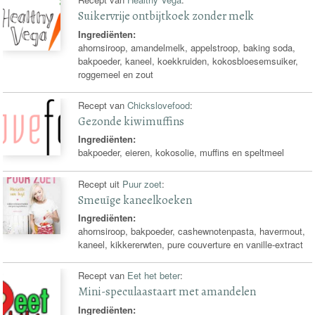
Suikervrije ontbijtkoek zonder melk
Ingrediënten:
ahornsiroop, amandelmelk, appelstroop, baking soda,
bakpoeder, kaneel, koekkruiden, kokosbloesemsuiker,
roggemeel en zout
Recept van
Chickslovefood
:
Gezonde kiwimuffins
Ingrediënten:
bakpoeder, eieren, kokosolie, muffins en speltmeel
Recept uit
Puur zoet
:
Smeuïge kaneelkoeken
Ingrediënten:
ahornsiroop, bakpoeder, cashewnotenpasta, havermout,
kaneel, kikkererwten, pure couverture en vanille-extract
Recept van
Eet het beter
:
Mini-speculaastaart met amandelen
Ingrediënten: