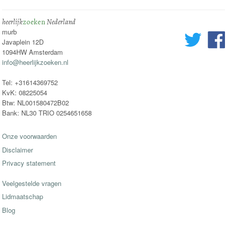
heerlijk
zoeken
Nederland
murb
Javaplein 12D
1094HW Amsterdam
info@heerlijkzoeken.nl
Tel: +31614369752
KvK: 08225054
Btw: NL001580472B02
Bank: NL30 TRIO 0254651658
Onze voorwaarden
Disclaimer
Privacy statement
Veelgestelde vragen
Lidmaatschap
Blog