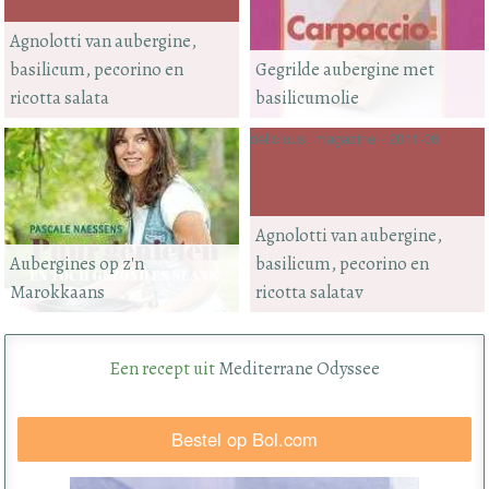
Agnolotti van aubergine,
basilicum, pecorino en
Gegrilde aubergine met
ricotta salata
basilicumolie
delicious. magazine - 2011-06
Agnolotti van aubergine,
Aubergines op z'n
basilicum, pecorino en
Marokkaans
ricotta salatav
Een recept uit
Mediterrane Odyssee
Bestel op Bol.com