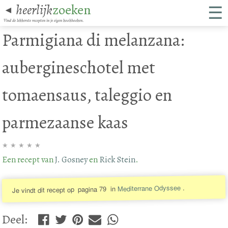
☰
heerlijk
zoeken
◄
Vind de lekkerste recepten in je eigen kookboeken.
Parmigiana di melanzana:
aubergineschotel met
tomaensaus, taleggio en
parmezaanse kaas
★
★
★
★
★
Een recept van
J. Gosney
en
Rick Stein
.
.
Mediterrane Odyssee
in
pagina 79
Je vindt dit recept op
Deel
: