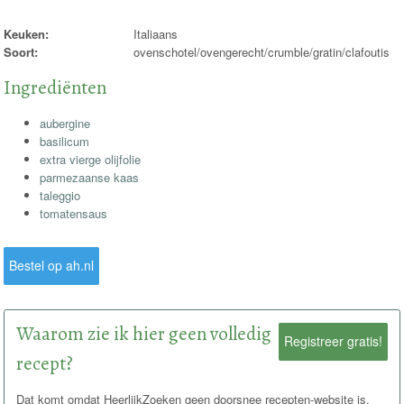
Keuken:
Italiaans
Soort:
ovenschotel/ovengerecht/crumble/gratin/clafoutis
Ingrediënten
aubergine
basilicum
extra vierge olijfolie
parmezaanse kaas
taleggio
tomatensaus
Bestel op ah.nl
Waarom zie ik hier geen volledig
Registreer gratis!
recept?
Dat komt omdat HeerlijkZoeken geen doorsnee recepten-website is.