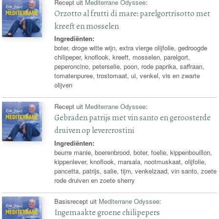
Recept uit
Mediterrane Odyssee
:
Orzotto al frutti di mare: parelgortrisotto met
kreeft en mosselen
Ingrediënten:
boter, droge witte wijn, extra vierge olijfolie, gedroogde
chilipeper, knoflook, kreeft, mosselen, parelgort,
peperoncino, peterselie, poon, rode paprika, saffraan,
tomatenpuree, trostomaat, ui, venkel, vis en zwarte
olijven
Recept uit
Mediterrane Odyssee
:
Gebraden patrijs met vin santo en geroosterde
druiven op levercrostini
Ingrediënten:
beurre manie, boerenbrood, boter, foelie, kippenbouillon,
kippenlever, knoflook, marsala, nootmuskaat, olijfolie,
pancetta, patrijs, salie, tijm, venkelzaad, vin santo, zoete
rode druiven en zoete sherry
Basisrecept uit
Mediterrane Odyssee
:
Ingemaakte groene chilipepers