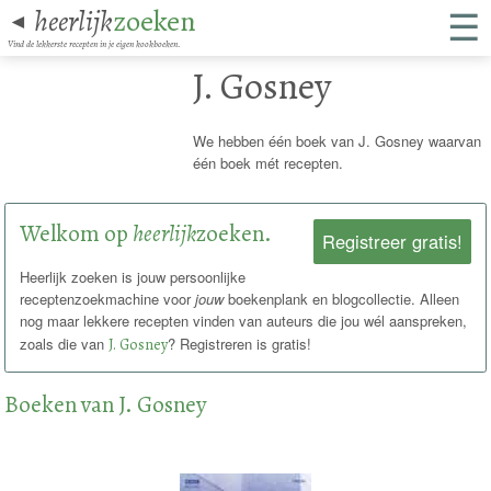
☰
heerlijk
zoeken
◄
Vind de lekkerste recepten in je eigen kookboeken.
J. Gosney
We hebben één boek van J. Gosney waarvan
één boek mét recepten.
Welkom op
heerlijk
zoeken.
Registreer gratis!
Heerlijk zoeken is jouw persoonlijke
receptenzoekmachine voor
jouw
boekenplank en blogcollectie. Alleen
nog maar lekkere recepten vinden van auteurs die jou wél aanspreken,
zoals die van
J. Gosney
? Registreren is gratis!
Boeken van J. Gosney