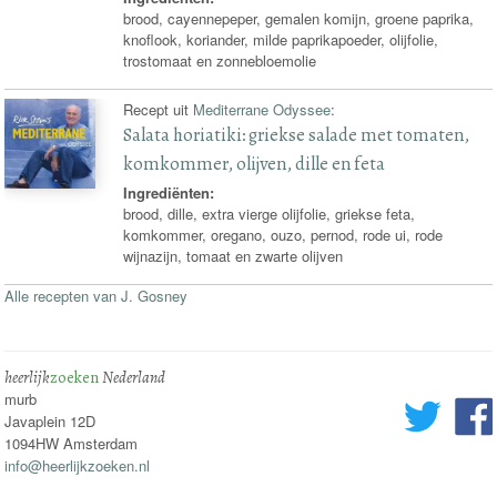
brood, cayennepeper, gemalen komijn, groene paprika,
knoflook, koriander, milde paprikapoeder, olijfolie,
trostomaat en zonnebloemolie
Recept uit
Mediterrane Odyssee
:
Salata horiatiki: griekse salade met tomaten,
komkommer, olijven, dille en feta
Ingrediënten:
brood, dille, extra vierge olijfolie, griekse feta,
komkommer, oregano, ouzo, pernod, rode ui, rode
wijnazijn, tomaat en zwarte olijven
Alle recepten van J. Gosney
heerlijk
zoeken
Nederland
murb
Javaplein 12D
1094HW Amsterdam
info@heerlijkzoeken.nl