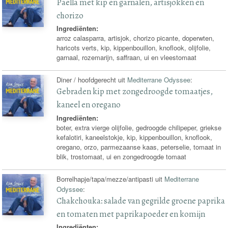
Paella met kip en garnalen, artisjokken en
chorizo
Ingrediënten:
arroz calasparra, artisjok, chorizo picante, doperwten,
haricots verts, kip, kippenbouillon, knoflook, olijfolie,
garnaal, rozemarijn, saffraan, ui en vleestomaat
Diner / hoofdgerecht uit
Mediterrane Odyssee
:
Gebraden kip met zongedroogde tomaatjes,
kaneel en oregano
Ingrediënten:
boter, extra vierge olijfolie, gedroogde chilipeper, griekse
kefalotiri, kaneelstokje, kip, kippenbouillon, knoflook,
oregano, orzo, parmezaanse kaas, peterselie, tomaat in
blik, trostomaat, ui en zongedroogde tomaat
Borrelhapje/tapa/mezze/antipasti uit
Mediterrane
Odyssee
:
Chakchouka: salade van gegrilde groene paprika
en tomaten met paprikapoeder en komijn
Ingrediënten: