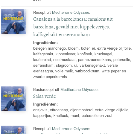
Recept uit
Mediterrane Odyssee
:
Canalons a la barcelonesa: canalons uit
barcelona, gevuld met kippelevertjes,
kalfsgehakt en serranoham
Ingrediënten:
belegen manchego, bloem, boter, ei, extra vierge olijfolie,
kalfsgehakt, kippenlever, knoflook, kruidnagel,
laurierblad, nootmuskaat, parmezaanse kaas, peterselie,
serranoham, slagroom, ui, varkensgehakt, versie
eierlasagna, volle melk, witbroodkruim, witte peper en
zwarte peperkorrels
Basisrecept uit
Mediterrane Odyssee
:
Salsa verde
Ingrediënten:
ansjovis, citroensap, dijonmosterd, extra vierge olijfolie,
kappertjes, knoflook, munt, peterselie en zout
Recept uit
Mediterrane Odyssee
: