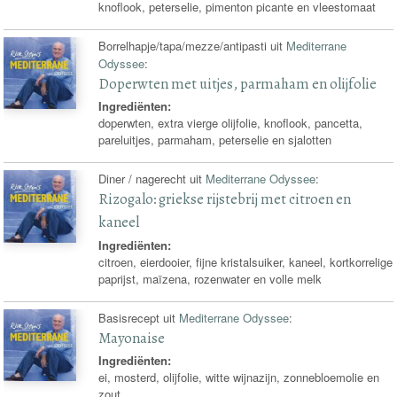
knoflook, peterselie, pimenton picante en vleestomaat
Borrelhapje/tapa/mezze/antipasti uit
Mediterrane
Odyssee
:
Doperwten met uitjes, parmaham en olijfolie
Ingrediënten:
doperwten, extra vierge olijfolie, knoflook, pancetta,
pareluitjes, parmaham, peterselie en sjalotten
Diner / nagerecht uit
Mediterrane Odyssee
:
Rizogalo: griekse rijstebrij met citroen en
kaneel
Ingrediënten:
citroen, eierdooier, fijne kristalsuiker, kaneel, kortkorrelige
paprijst, maïzena, rozenwater en volle melk
Basisrecept uit
Mediterrane Odyssee
:
Mayonaise
Ingrediënten:
ei, mosterd, olijfolie, witte wijnazijn, zonnebloemolie en
zout