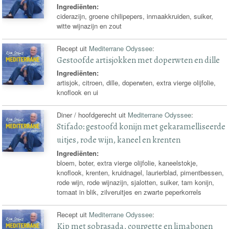
Ingrediënten:
ciderazijn, groene chilipepers, inmaakkruiden, suiker,
witte wijnazijn en zout
Recept uit
Mediterrane Odyssee
:
Gestoofde artisjokken met doperwten en dille
Ingrediënten:
artisjok, citroen, dille, doperwten, extra vierge olijfolie,
knoflook en ui
Diner / hoofdgerecht uit
Mediterrane Odyssee
:
Stifado: gestoofd konijn met gekaramelliseerde
uitjes, rode wijn, kaneel en krenten
Ingrediënten:
bloem, boter, extra vierge olijfolie, kaneelstokje,
knoflook, krenten, kruidnagel, laurierblad, pimentbessen,
rode wijn, rode wijnazijn, sjalotten, suiker, tam konijn,
tomaat in blik, zilveruitjes en zwarte peperkorrels
Recept uit
Mediterrane Odyssee
:
Kip met sobrasada, courgette en limabonen