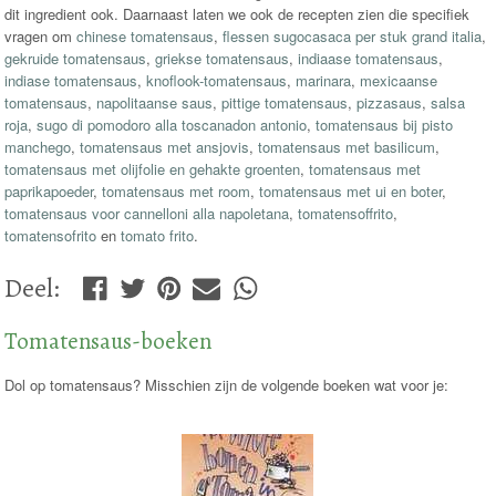
dit ingredient ook. Daarnaast laten we ook de recepten zien die specifiek
vragen om
chinese tomatensaus
,
flessen sugocasaca per stuk grand italia
,
gekruide tomatensaus
,
griekse tomatensaus
,
indiaase tomatensaus
,
indiase tomatensaus
,
knoflook-tomatensaus
,
marinara
,
mexicaanse
tomatensaus
,
napolitaanse saus
,
pittige tomatensaus
,
pizzasaus
,
salsa
roja
,
sugo di pomodoro alla toscanadon antonio
,
tomatensaus bij pisto
manchego
,
tomatensaus met ansjovis
,
tomatensaus met basilicum
,
tomatensaus met olijfolie en gehakte groenten
,
tomatensaus met
paprikapoeder
,
tomatensaus met room
,
tomatensaus met ui en boter
,
tomatensaus voor cannelloni alla napoletana
,
tomatensoffrito
,
tomatensofrito
en
tomato frito
.
Deel
:
Tomatensaus-boeken
Dol op tomatensaus? Misschien zijn de volgende boeken wat voor je: