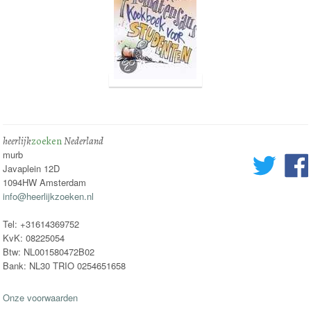
heerlijk
zoeken
Nederland
murb
Javaplein 12D
1094HW Amsterdam
info@heerlijkzoeken.nl
Tel: +31614369752
KvK: 08225054
Btw: NL001580472B02
Bank: NL30 TRIO 0254651658
Onze voorwaarden