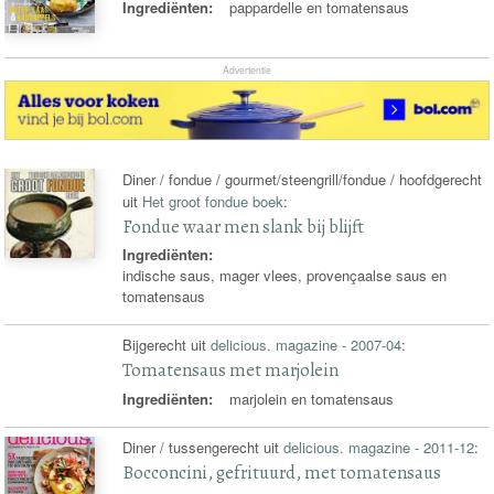
Ingrediënten:
pappardelle en tomatensaus
Advertentie
Diner / fondue / gourmet/steengrill/fondue / hoofdgerecht
uit
Het groot fondue boek
:
Fondue waar men slank bij blijft
Ingrediënten:
indische saus, mager vlees, provençaalse saus en
tomatensaus
Bijgerecht uit
delicious. magazine - 2007-04
:
Tomatensaus met marjolein
Ingrediënten:
marjolein en tomatensaus
Diner / tussengerecht uit
delicious. magazine - 2011-12
:
Bocconcini, gefrituurd, met tomatensaus