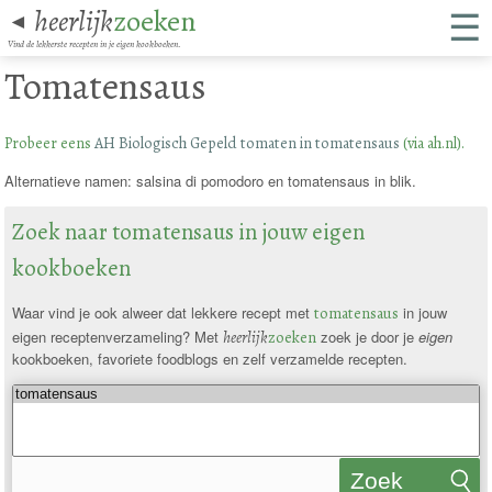
☰
heerlijk
zoeken
◄
Vind de lekkerste recepten in je eigen kookboeken.
Tomatensaus
Probeer eens
AH Biologisch Gepeld tomaten in tomatensaus
(via ah.nl).
Alternatieve namen: salsina di pomodoro en tomatensaus in blik.
Zoek naar tomatensaus in jouw eigen
kookboeken
Waar vind je ook alweer dat lekkere recept met
tomatensaus
in jouw
eigen receptenverzameling? Met
heerlijk
zoeken
zoek je door je
eigen
kookboeken, favoriete foodblogs en zelf verzamelde recepten.
Zoek