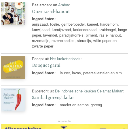
Basisrecept uit
Arabia
:
Onze ras el-hanout
Ingrediënten:
anijszaad, foelie, gemberpoeder, kaneel, kardemom,
karwijzaad, komijnzaad, korianderzaad, kruidnagel, lange
peper, lavendel, paradijskorrels, piment, ras el hanout,
rozemarijn, rozenblaadjes, steranijs, witte peper en
zwarte peper
Recept uit
Het krokettenboek
:
Bouquet garni
Ingrediënten:
laurier, lavas, peterseliestelen en tijm
Bijgerecht uit
De indonesische keuken Selamat Makan
:
Sambal goreng dadar
Ingrediënten:
omelet en sambal goreng
Advertentie