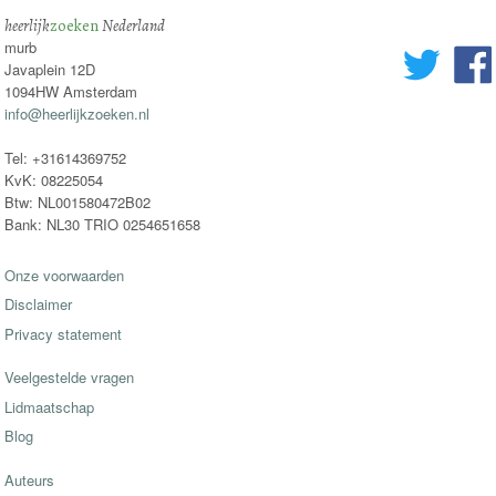
heerlijk
zoeken
Nederland
murb
Javaplein 12D
1094HW Amsterdam
info@heerlijkzoeken.nl
Tel: +31614369752
KvK: 08225054
Btw: NL001580472B02
Bank: NL30 TRIO 0254651658
Onze voorwaarden
Disclaimer
Privacy statement
Veelgestelde vragen
Lidmaatschap
Blog
Auteurs