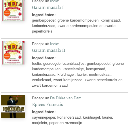
Recept uit
India
:
Garam masala I
Ingrediënten:
gemberpoeder, groene kardemompeulen, komijnzaad,
korianderzaad, zwarte kardemompeulen en zwarte
peperkorrels
Recept uit
India
:
Garam masala II
Ingrediënten:
foelie, gedroogde rozenblaadjes, gemberpoeder, groene
kardemompeulen, kaneelstokje, komijnzaad,
korianderzaad, kruidnagel, laurier, nootmuskaat,
venkelzaad, zwart komijnzaad, zwarte peperkorrels en
zwart kardemomzaad
Recept uit
De Dikke van Dam
:
Epices Francais
Ingrediënten:
cayennepeper, korianderzaad, kruidnagel, laurier,
marjolein, peper en rozemarijn