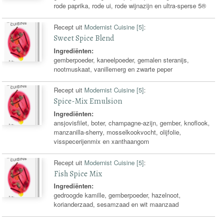
rode paprika, rode ui, rode wijnazijn en ultra-sperse 5®
Recept uit
Modernist Cuisine [5]
:
Sweet Spice Blend
Ingrediënten:
gemberpoeder, kaneelpoeder, gemalen steranijs,
nootmuskaat, vanillemerg en zwarte peper
Recept uit
Modernist Cuisine [5]
:
Spice-Mix Emulsion
Ingrediënten:
ansjovisfilet, boter, champagne-azijn, gember, knoflook,
manzanilla-sherry, mosselkookvocht, olijfolie,
visspecerijenmix en xanthaangom
Recept uit
Modernist Cuisine [5]
:
Fish Spice Mix
Ingrediënten:
gedroogde kamille, gemberpoeder, hazelnoot,
korianderzaad, sesamzaad en wit maanzaad