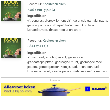
Recept uit
Kooktechnieken
:
Rode currypasta
Ingrediënten:
citroengras, djeroek lemonschil, galangal, garnalenpasta,
gedroogde rode chilipeper, karwijzaad, knoflook,
korianderzaad, thaise rode ui en water
Recept uit
Kooktechnieken
:
Chat masala
Ingrediënten:
ajowanzaad, amchur, asant, gedroogde
granaatappelpitten, gedroogde munt, gedroogde rode
pepers, gemberpoeder, komijnzaad, korianderzaad,
kruidnagel, zout, zwarte peperkorrels en zwart steenzout
Advertentie