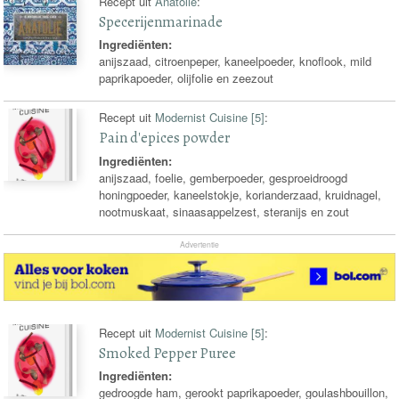
Recept uit
Anatolië
:
Specerijenmarinade
Ingrediënten:
anijszaad, citroenpeper, kaneelpoeder, knoflook, mild
paprikapoeder, olijfolie en zeezout
Recept uit
Modernist Cuisine [5]
:
Pain d'epices powder
Ingrediënten:
anijszaad, foelie, gemberpoeder, gesproeidroogd
honingpoeder, kaneelstokje, korianderzaad, kruidnagel,
nootmuskaat, sinaasappelzest, steranijs en zout
Advertentie
Recept uit
Modernist Cuisine [5]
:
Smoked Pepper Puree
Ingrediënten:
gedroogde ham, gerookt paprikapoeder, goulashbouillon,