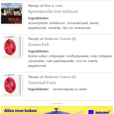
Recept uit
Mas is meer
:
Specerijenolie voor zeebaars
Ingrediënten:
druivenpitolie, kardemom, korianderzaad, laurier,
peperkorrels, steranijs, tijm en venkelzaad
Recept uit
Modernist Cuisine [5]
:
Kansas Rub
Ingrediënten:
bruine suiker, chilipoeder, knoflookpoeder, rode chilipeper,
uienpoeder, zoet paprikapoeder, zout en zwarte
peperkorrels
Recept uit
Modernist Cuisine [5]
:
Tamarind Paste
Ingrediënten:
tamarindepulp en water
Advertentie