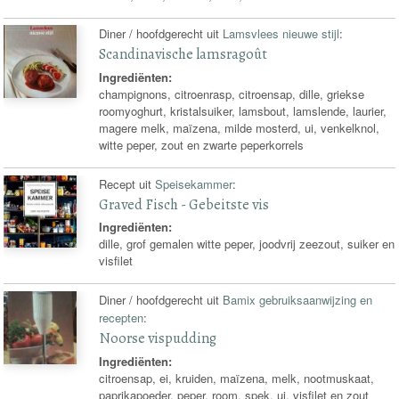
Diner / hoofdgerecht uit
Lamsvlees nieuwe stijl
:
Scandinavische lamsragoût
Ingrediënten:
champignons, citroenrasp, citroensap, dille, griekse
roomyoghurt, kristalsuiker, lamsbout, lamslende, laurier,
magere melk, maïzena, milde mosterd, ui, venkelknol,
witte peper, zout en zwarte peperkorrels
Recept uit
Speisekammer
:
Graved Fisch - Gebeitste vis
Ingrediënten:
dille, grof gemalen witte peper, joodvrij zeezout, suiker en
visfilet
Diner / hoofdgerecht uit
Bamix gebruiksaanwijzing en
recepten
:
Noorse vispudding
Ingrediënten:
citroensap, ei, kruiden, maïzena, melk, nootmuskaat,
paprikapoeder, peper, room, spek, ui, visfilet en zout