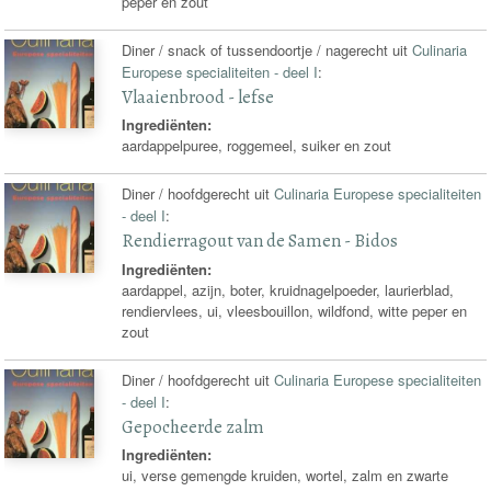
peper en zout
Diner / snack of tussendoortje / nagerecht uit
Culinaria
Europese specialiteiten - deel I
:
Vlaaienbrood - lefse
Ingrediënten:
aardappelpuree, roggemeel, suiker en zout
Diner / hoofdgerecht uit
Culinaria Europese specialiteiten
- deel I
:
Rendierragout van de Samen - Bidos
Ingrediënten:
aardappel, azijn, boter, kruidnagelpoeder, laurierblad,
rendiervlees, ui, vleesbouillon, wildfond, witte peper en
zout
Diner / hoofdgerecht uit
Culinaria Europese specialiteiten
- deel I
:
Gepocheerde zalm
Ingrediënten:
ui, verse gemengde kruiden, wortel, zalm en zwarte