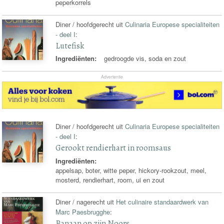
peperkorrels
Diner / hoofdgerecht uit
Culinaria Europese specialiteiten
- deel I
:
Lutefisk
Ingrediënten:
gedroogde vis, soda en zout
Advertentie
Diner / hoofdgerecht uit
Culinaria Europese specialiteiten
- deel I
:
Gerookt rendierhart in roomsaus
Ingrediënten:
appelsap, boter, witte peper, hickory-rookzout, meel,
mosterd, rendierhart, room, ui en zout
Diner / nagerecht uit
Het culinaire standaardwerk van
Marc Paesbrugghe
:
Banaan op zijn Noors