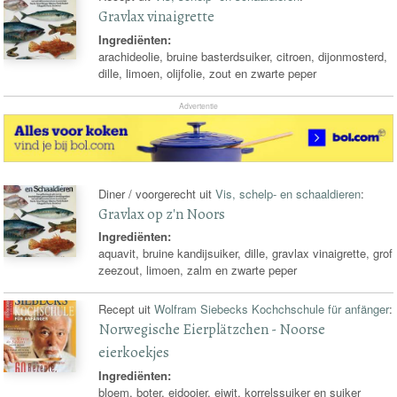
Gravlax vinaigrette
Ingrediënten:
arachideolie, bruine basterdsuiker, citroen, dijonmosterd,
dille, limoen, olijfolie, zout en zwarte peper
Advertentie
Diner / voorgerecht uit
Vis, schelp- en schaaldieren
:
Gravlax op z'n Noors
Ingrediënten:
aquavit, bruine kandijsuiker, dille, gravlax vinaigrette, grof
zeezout, limoen, zalm en zwarte peper
Recept uit
Wolfram Siebecks Kochchschule für anfänger
:
Norwegische Eierplätzchen - Noorse
eierkoekjes
Ingrediënten:
bloem, boter, eidooier, eiwit, korrelssuiker en suiker