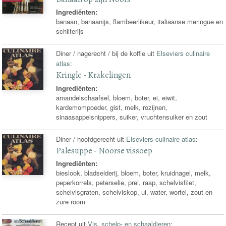
Ingrediënten:
banaan, banaanijs, flambeerlikeur, italiaanse meringue en
schilferijs
Diner / nagerecht / bij de koffie uit
Elseviers culinaire
atlas
:
Kringle - Krakelingen
Ingrediënten:
amandelschaafsel, bloem, boter, ei, eiwit,
kardemompoeder, gist, melk, rozijnen,
sinaasappelsnippers, suiker, vruchtensuiker en zout
Diner / hoofdgerecht uit
Elseviers culinaire atlas
:
Palesuppe - Noorse vissoep
Ingrediënten:
bieslook, bladselderij, bloem, boter, kruidnagel, melk,
peperkorrels, peterselie, prei, raap, schelvisfilet,
schelvisgraten, schelviskop, ui, water, wortel, zout en
zure room
Recept uit
Vis, schelp- en schaaldieren
: