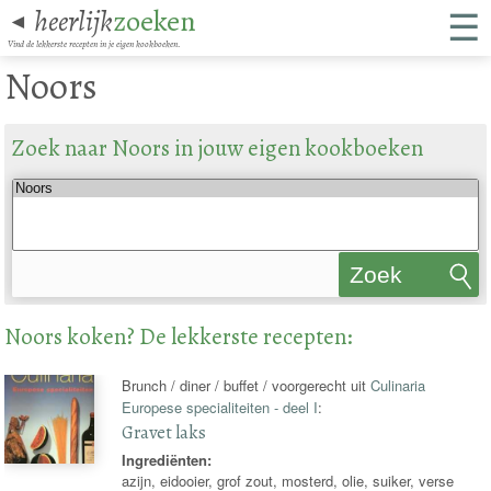
☰
heerlijk
zoeken
◄
Vind de lekkerste recepten in je eigen kookboeken.
Noors
Zoek naar Noors in jouw eigen kookboeken
Zoek
recepten
Noors koken? De lekkerste recepten:
Brunch / diner / buffet / voorgerecht uit
Culinaria
Europese specialiteiten - deel I
:
Gravet laks
Ingrediënten:
azijn, eidooier, grof zout, mosterd, olie, suiker, verse