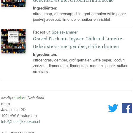
Gebeitste vis met citroen en limoncello
Ingrediënten:
citroenrasp, citroensap, dille, grof gemalen witte peper,
joodvrij zeezout, limoncello, suiker en visfilet
Recept uit
Speisekammer
:
Graved Fisch mit Ingwer, Chili und Limette -
Gebeitste vis met gember, chili en limoen
Ingrediënten:
citroengras, gember, grof gemalen witte peper, joodvrij
zeezout, limoenrasp, limoensap, rode chilipeper, suiker
en visfilet
heerlijk
zoeken
Nederland
murb
Javaplein 12D
1094HW Amsterdam
info@heerlijkzoeken.nl