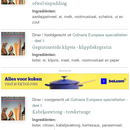
ofwel vispudding
Ingrediënten:
aardappelmeel, ei, melk, nootmuskaat, schelvis, ui en
zout
Diner / hoofdgerecht uit
Culinaria Europese specialiteiten
- deel I
:
Gegratineerde klipvis - klippfiskegratin
Ingrediënten:
boter, ei, klipvis, meel, melk, nootmuskaat en peper
Advertentie
Diner / voorgerecht uit
Culinaria Europese specialiteiten -
deel I
:
Kabeljauwtong - torsketunge
Ingrediënten:
boter, citroen, kabeljauwtong, kerriesaus, paneermeel,