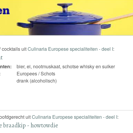
 cocktails uit
Culinaria Europese specialiteiten - deel I
:
t
nten:
bier, ei, nootmuskaat, schotse whisky en suiker
:
Europees / Schots
drank (alcoholisch)
hoofdgerecht uit
Culinaria Europese specialiteiten - deel I
:
e braadkip - howtowdie