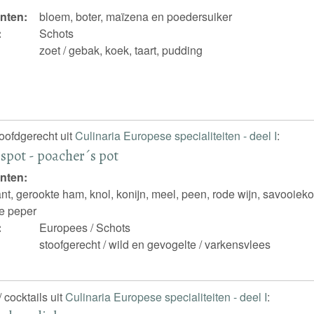
nten:
bloem, boter, maïzena en poedersuiker
:
Schots
zoet / gebak, koek, taart, pudding
hoofdgerecht uit
Culinaria Europese specialiteiten - deel I
:
spot - poacher´s pot
nten:
ant, gerookte ham, knol, konijn, meel, peen, rode wijn, savooiekool
e peper
:
Europees / Schots
stoofgerecht / wild en gevogelte / varkensvlees
 cocktails uit
Culinaria Europese specialiteiten - deel I
: