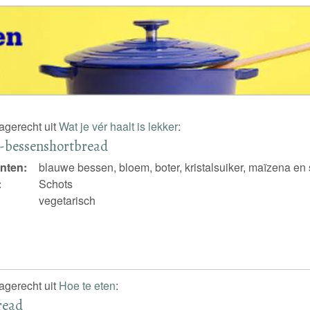
nagerecht uit
Wat je vér haalt is lekker
:
-bessenshortbread
nten:
blauwe bessen, bloem, boter, kristalsuiker, maïzena en
:
Schots
vegetarisch
nagerecht uit
Hoe te eten
:
read