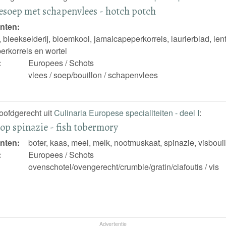
soep met schapenvlees - hotch potch
nten:
, bleekselderij, bloemkool, jamaicapeperkorrels, laurierblad, len
perkorrels en wortel
:
Europees / Schots
vlees / soep/bouillon / schapenvlees
hoofdgerecht uit
Culinaria Europese specialiteiten - deel I
:
t op spinazie - fish tobermory
nten:
boter, kaas, meel, melk, nootmuskaat, spinazie, visbouill
:
Europees / Schots
ovenschotel/ovengerecht/crumble/gratin/clafoutis / vis
Advertentie