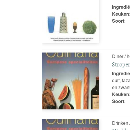
Ingredië
Keuken
Soort:
Diner / 
Stroper
Ingredië
duif, faz
en zwart
Keuken
Soort:
Drinken /