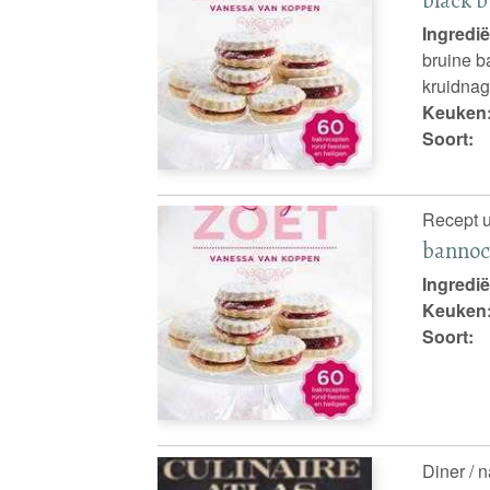
Ingredië
bruine b
kruidnag
Keuken
Soort:
Recept u
bannoc
Ingredië
Keuken
Soort:
Diner / 