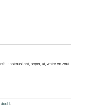
melk, nootmuskaat, peper, ui, water en zout
 deel I
: