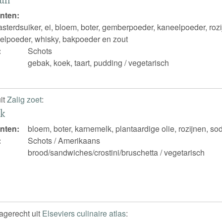
nten:
asterdsuiker, ei, bloem, boter, gemberpoeder, kaneelpoeder, ro
elpoeder, whisky, bakpoeder en zout
:
Schots
gebak, koek, taart, pudding / vegetarisch
it
Zalig zoet
:
k
nten:
bloem, boter, karnemelk, plantaardige olie, rozijnen, s
:
Schots / Amerikaans
brood/sandwiches/crostini/bruschetta / vegetarisch
nagerecht uit
Elseviers culinaire atlas
: