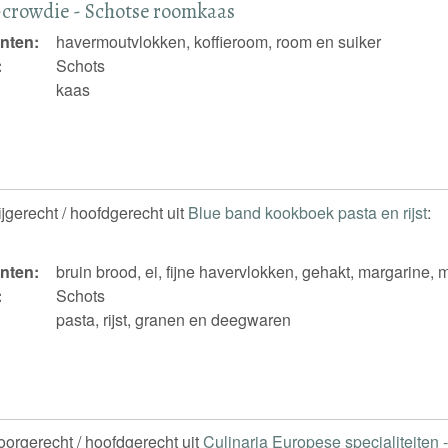
crowdie - Schotse roomkaas
nten:
havermoutvlokken, koffieroom, room en suiker
:
Schots
kaas
ijgerecht / hoofdgerecht uit
Blue band kookboek pasta en rijst
:
nten:
bruin brood, ei, fijne havervlokken, gehakt, margarine, 
:
Schots
pasta, rijst, granen en deegwaren
voorgerecht / hoofdgerecht uit
Culinaria Europese specialiteiten -