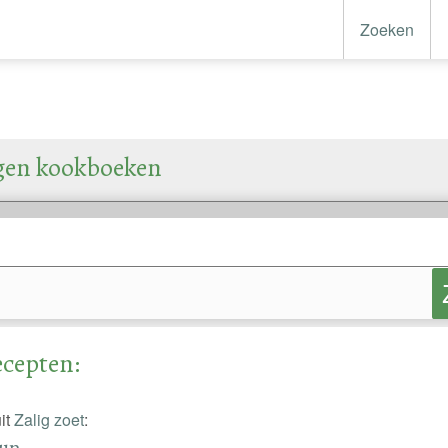
Zoeken
igen kookboeken
ecepten:
it
Zalig zoet
:
bun