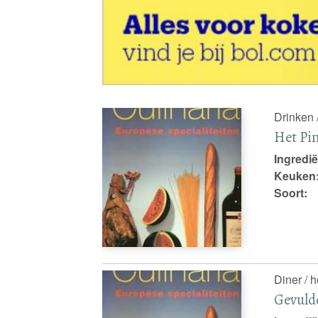
Drinken /
Het Pin
Ingredië
Keuken
Soort:
Diner / 
Gevuld