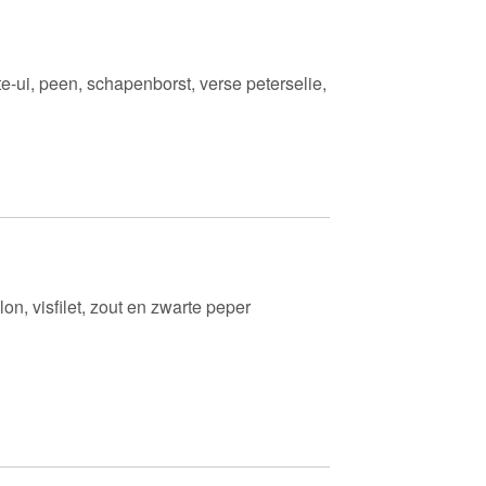
te-ui, peen, schapenborst, verse peterselie,
on, visfilet, zout en zwarte peper