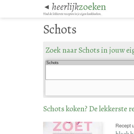
heerlijk
zoeken
◄
Vind de lekkerste recepten in je eigen kookboeken.
Schots
Zoek naar Schots in jouw e
Schots koken? De lekkerste r
Recept u
black 