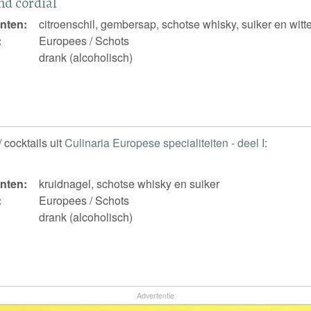
nd cordial
nten:
citroenschil, gembersap, schotse whisky, suiker en wit
:
Europees / Schots
drank (alcoholisch)
 cocktails uit
Culinaria Europese specialiteiten - deel I
:
nten:
kruidnagel, schotse whisky en suiker
:
Europees / Schots
drank (alcoholisch)
Advertentie