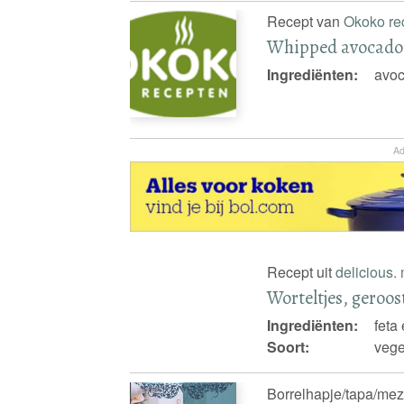
Recept van
Okoko re
Whipped avocado- 
Ingrediënten:
avoc
Ad
Recept uit
delicious.
Worteltjes, geroos
Ingrediënten:
feta
Soort:
vege
Borrelhapje/tapa/mezz