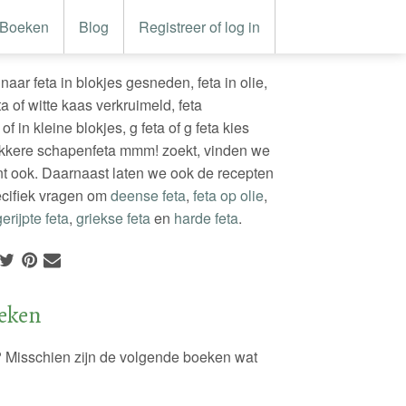
Boeken
Blog
Registreer of log in
aar feta in blokjes gesneden, feta in olie,
ta of witte kaas verkruimeld, feta
of in kleine blokjes, g feta of g feta kies
ekkere schapenfeta mmm! zoekt, vinden we
ent ook. Daarnaast laten we ook de recepten
ecifiek vragen om
deense feta
,
feta op olie
,
gerijpte feta
,
griekse feta
en
harde feta
.
eken
? Misschien zijn de volgende boeken wat