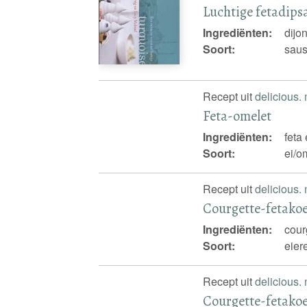
Luchtige fetadips
Ingrediënten:
dijo
Soort:
saus
Recept uit
delicious.
Feta-omelet
Ingrediënten:
feta
Soort:
ei/om
Recept uit
delicious.
Courgette-fetakoe
Ingrediënten:
cour
Soort:
eier
Recept uit
delicious.
Courgette-fetako