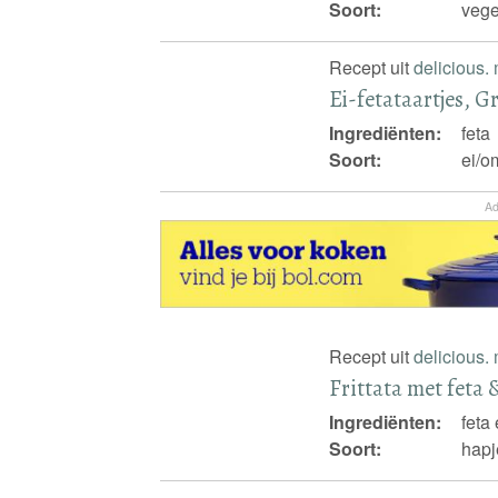
Soort:
vege
Recept uit
delicious.
Ei-fetataartjes, G
Ingrediënten:
feta
Soort:
ei/om
Ad
Recept uit
delicious.
Frittata met feta 
Ingrediënten:
feta
Soort:
hapj