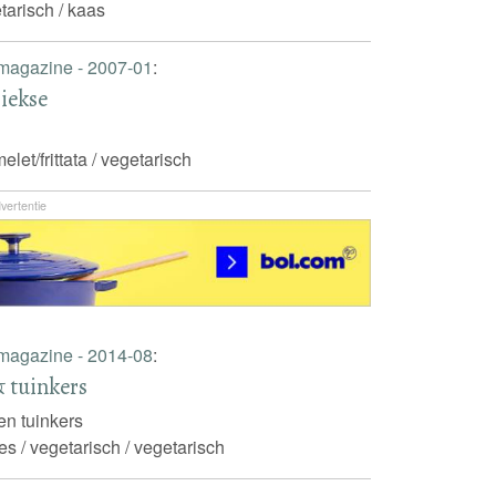
tarisch / kaas
 magazine - 2007-01
:
riekse
elet/frittata / vegetarisch
vertentie
 magazine - 2014-08
:
& tuinkers
 en tuinkers
es / vegetarisch / vegetarisch