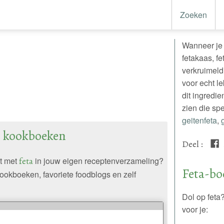
Zoeken
Wanneer je n
fetakaas, fe
verkruimeld 
voor echt l
dit ingredi
zien die sp
geitenfeta
,
en kookboeken
Deel
:
pt met
feta
in jouw eigen receptenverzameling?
Feta-bo
ookboeken, favoriete foodblogs en zelf
Dol op feta
voor je: