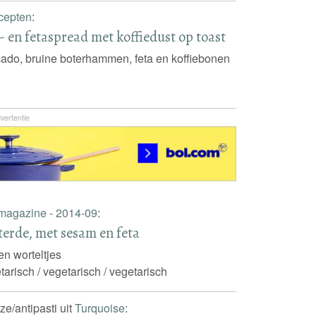
cepten
:
en fetaspread met koffiedust op toast
ado, bruine boterhammen, feta en koffiebonen
vertentie
 magazine - 2014-09
:
terde, met sesam en feta
 en worteltjes
tarisch / vegetarisch / vegetarisch
e/antipasti uit
Turquoise
: