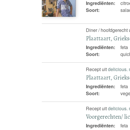
Ingrediënten:
citr
Soort:
sala
Diner / hoofdgerecht 
Plaattaart, Griek
Ingrediënten:
feta
Soort:
quic
Recept uit
delicious.
Plaattaart, Griek
Ingrediënten:
feta
Soort:
vege
Recept uit
delicious.
Voorgerechten/ lic
Ingrediënten:
feta