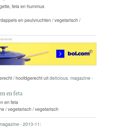
gette, feta en hummus
rdappels en peulvruchten / vegetarisch /
vertentie
gerecht / hoofdgerecht uit
delicious. magazine -
en en feta
en en feta
he / vegetarisch / vegetarisch
 magazine - 2013-11
: