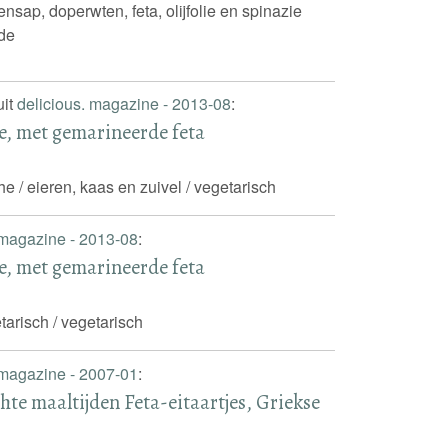
oensap, doperwten, feta, olijfolie en spinazie
de
uit
delicious. magazine - 2013-08
:
se, met gemarineerde feta
he / eieren, kaas en zuivel / vegetarisch
 magazine - 2013-08
:
se, met gemarineerde feta
tarisch / vegetarisch
 magazine - 2007-01
:
hte maaltijden Feta-eitaartjes, Griekse