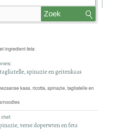
Zoek
recepten
et ingredient
feta
:
nners
:
agliatelle, spinazie en geitenkaas
ezaanse kaas, ricotta, spinazie, tagliatelle en
a/noodles
 chef
:
pinazie, verse doperwten en feta