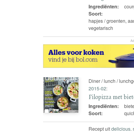
Ingrediënten:
cour
Soort:
hapjes / groenten, aa
vegetarisch
Ad
Diner / lunch / lunch
2015-02
:
Filopizza met biet
Ingrediënten:
biet
Soort:
quic
Recept uit
delicious.