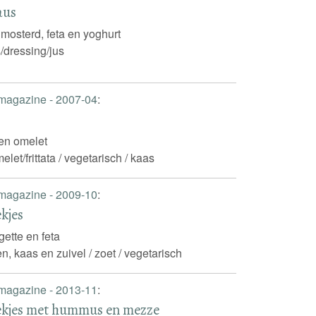
aus
nmosterd, feta en yoghurt
/dressing/jus
 magazine - 2007-04
:
 en omelet
elet/frittata / vegetarisch / kaas
 magazine - 2009-10
:
kjes
gette en feta
en, kaas en zuivel / zoet / vegetarisch
 magazine - 2013-11
:
ekjes met hummus en mezze