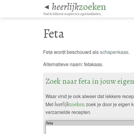
heerlijk
zoeken
◄
Vind de lekkerste recepten in je eigen kookboeken.
Feta
Feta wordt beschouwd als
schapenkaas
.
Alternatieve naam: fetakaas.
Zoek naar feta in jouw eig
Waar vind je ook alweer dat lekkere rece
Met
heerlijk
zoeken
zoek je door je
eigen
k
verzamelde recepten.