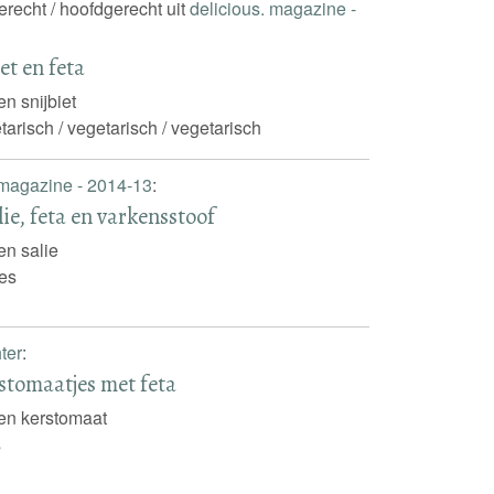
gerecht / hoofdgerecht uit
delicious. magazine -
et en feta
en snijbiet
tarisch / vegetarisch / vegetarisch
 magazine - 2014-13
:
ie, feta en varkensstoof
en salie
es
ter
:
stomaatjes met feta
 en kerstomaat
s