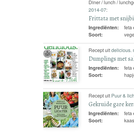
Diner / lunch / lunch
2014-07
:
Frittata met snijbi
Ingrediënten:
feta 
Soort:
vege
Recept uit
delicious.
Dumplings met sal
Ingrediënten:
feta 
Soort:
hapj
Recept uit
Puur & lich
Gekruide gare ker
Ingrediënten:
feta
Soort:
kaa