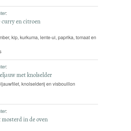
ter
:
 curry en citroen
mber, kip, kurkuma, lente-ui, paprika, tomaat en
s
ter
:
ljauw met knolselder
ljauwfilet, knolselderij en visbouillon
ter
:
 mosterd in de oven