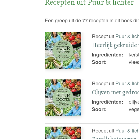
Recepten uit Puur & lichter
Een greep uit de 77 recepten in dit boek 
Recept uit
Puur & lich
Heerlijk gekruide 
Ingrediënten:
kers
Soort:
vlee
Recept uit
Puur & lich
Olijven met gedro
Ingrediënten:
olijv
Soort:
vege
Recept uit
Puur & lich