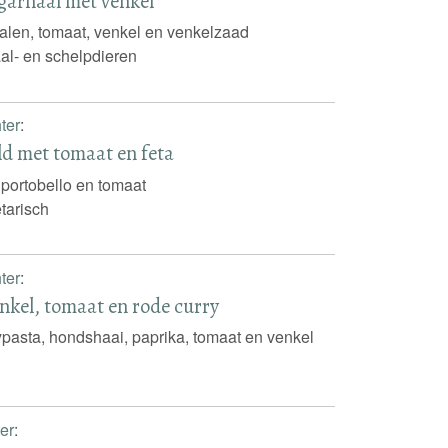
 garnaal met venkel
alen, tomaat, venkel en venkelzaad
al- en schelpdieren
ter
:
ld met tomaat en feta
, portobello en tomaat
tarisch
ter
:
kel, tomaat en rode curry
ypasta, hondshaai, paprika, tomaat en venkel
ter
: