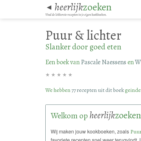
heerlijk
zoeken
◄
Vind de lekkerste recepten in je eigen kookboeken.
Puur & lichter
Slanker door goed eten
Een boek van
Pascale Naessens
en
Wi
★
★
★
★
★
We hebben
77 recepten uit dit boek
geinde
heerlijk
zoeken
Welkom op
Wij maken jouw kookboeken, zoals
Puur
favoriete recepten snel weer terugvindt