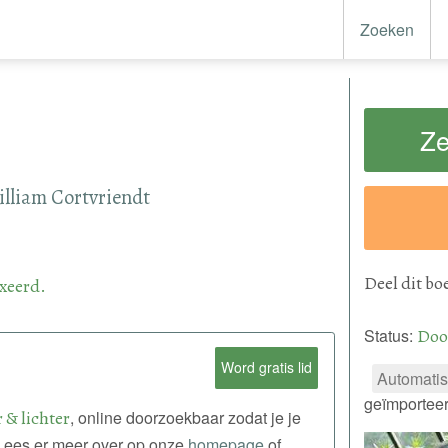
Zoeken
Ze
lliam Cortvriendt
Deel
dit bo
xeerd.
Status:
Doo
Word gratis lid
Automatis
geïmportee
 & lichter
, online doorzoekbaar zodat je je
. Lees er meer over op onze
homepage
of