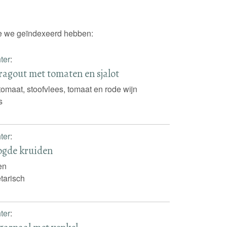
die we geïndexeerd hebben:
ter
:
ragout met tomaten en sjalot
tomaat, stoofvlees, tomaat en rode wijn
s
ter
:
ogde kruiden
en
tarisch
ter
: