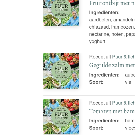
Fruitontbijt met 
Ingrediënten:
aardbeien, amandelno
chiazaad, frambozen, f
nectarine, noten, pa
yoghurt
Recept uit
Puur & lich
Gegrilde zalm met
Ingrediënten:
aube
Soort:
vis
Recept uit
Puur & lich
Tomaten met ham 
Ingrediënten:
ham,
Soort:
vlee