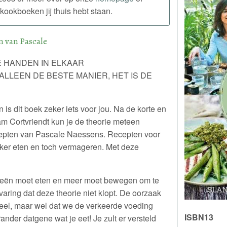
kookboeken jij thuis hebt staan.
n van Pascale
E HANDEN IN ELKAAR
ALLEEN DE BESTE MANIER, HET IS DE
 is dit boek zeker iets voor jou. Na de korte en
am Cortvriendt kun je de theorie meteen
recepten van Pascale Naessens. Recepten voor
ekker eten en toch vermageren. Met deze
orieën moet eten en meer moet bewegen om te
aring dat deze theorie niet klopt. De oorzaak
veel, maar wel dat we de verkeerde voeding
ISBN13
nder datgene wat je eet! Je zult er versteld