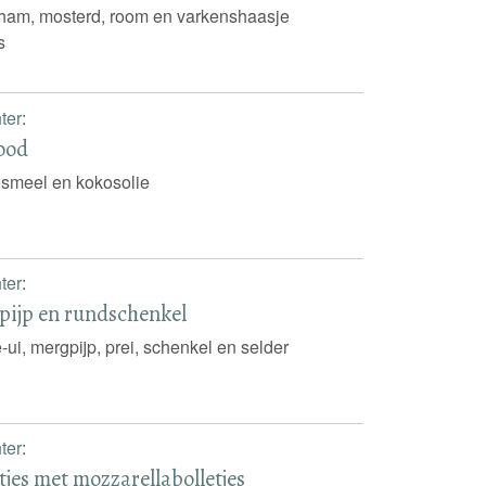
am, mosterd, room en varkenshaasje
s
ter
:
ood
smeel en kokosolie
ter
:
pijp en rundschenkel
e-ui, mergpijp, prei, schenkel en selder
ter
:
jes met mozzarellabolletjes