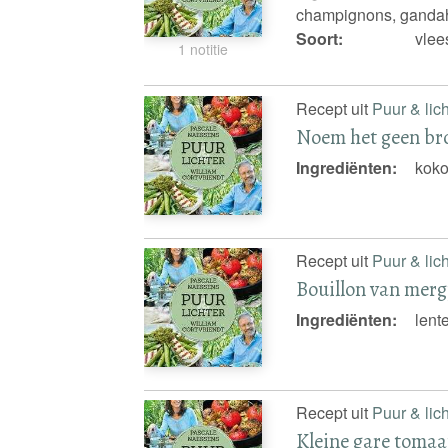
champignons, gandah
Soort:
vlee
1 notitie
Recept uit
Puur & lich
Noem het geen br
Ingrediënten:
koko
Recept uit
Puur & lich
Bouillon van merg
Ingrediënten:
lent
Recept uit
Puur & lich
Kleine gare tomaat