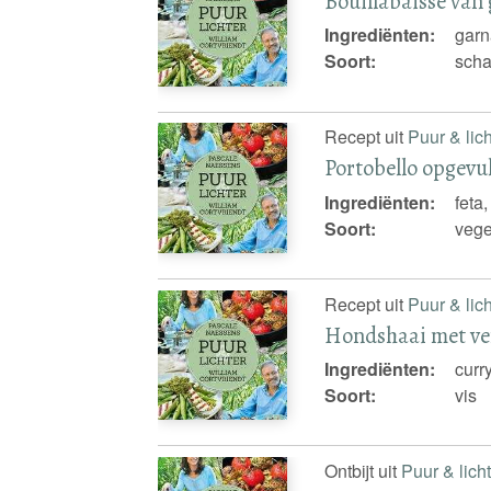
Bouillabaisse van
Ingrediënten:
garn
Soort:
scha
Recept uit
Puur & lich
Portobello opgevu
Ingrediënten:
feta
Soort:
vege
Recept uit
Puur & lich
Hondshaai met ven
Ingrediënten:
curr
Soort:
vis
Ontbijt uit
Puur & lich