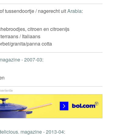
k of tussendoortje / nagerecht uit
Arabia
:
chebroodjes, citroen en citroenijs
terraans / Italiaans
sorbet/granita/panna cotta
 magazine - 2007-03
:
oen
vertentie
delicious. magazine - 2013-04
: