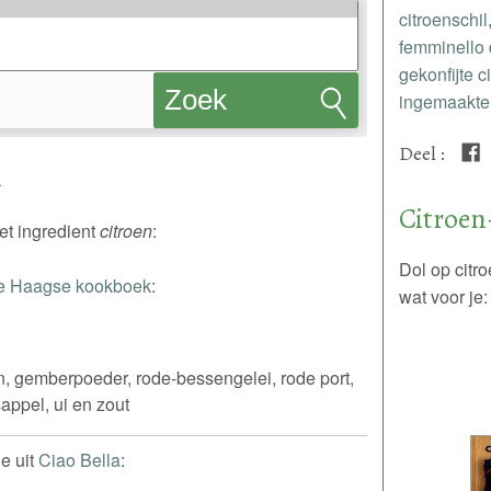
citroenschil
femminello 
gekonfijte c
Zoek
ingemaakte 
recepten
Deel
:
n
Citroen
et ingredient
citroen
:
Dol op citr
e Haagse kookboek
:
wat voor je:
n, gemberpoeder, rode-bessengelei, rode port,
sappel, ui en zout
e uit
Ciao Bella
: