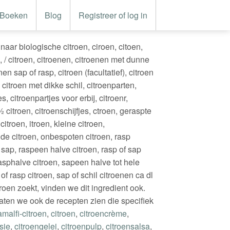
Boeken
Blog
Registreer of log in
aar biologische citroen, ciroen, citoen,
en, / citroen, citroenen, citroenen met dunne
nen sap of rasp, citroen (facultatief), citroen
citroen met dikke schil, citroenparten,
s, citroenpartjes voor erbij, citroenr,
 citroen, citroenschijfjes, ctroen, geraspte
citroen, itroen, kleine citroen,
e citroen, onbespoten citroen, rasp
l sap, raspeen halve citroen, rasp of sap
asphalve citroen, sapeen halve tot hele
 of rasp citroen, sap of schil citroenen ca dl
itroen zoekt, vinden we dit ingredient ook.
aten we ook de recepten zien die specifiek
amalfi-citroen
,
citroen
,
citroencrème
,
sie
,
citroengelei
,
citroenpulp
,
citroensalsa
,