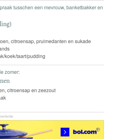
praak tusschen een mevrouw, banketbakker en
ling)
roen, citroensap, pruimedanten en sukade
ands
k/koek/taart/pudding
e zomer
:
enen
oen, citroensap en zeezout
aak
vertentie