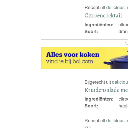
Recept uit
delicious.
Citroencocktail
Ingrediënten:
citr
Soort:
dran
Ad
Bijgerecht uit
delicio
Kruidensalade met
Ingrediënten:
citr
Soort:
hapj
Recept uit
delicious.