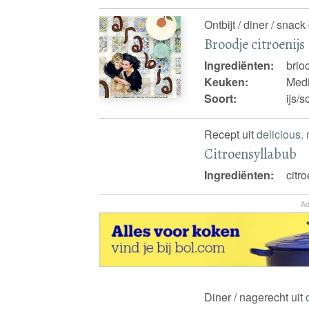
Ontbijt / diner / snac
Broodje citroenijs
Ingrediënten:
brio
Keuken:
Medi
Soort:
ijs/
Recept uit
delicious.
Citroensyllabub
Ingrediënten:
citr
Ad
Diner / nagerecht uit