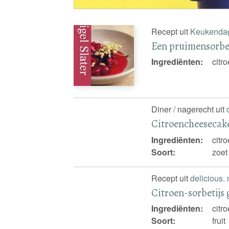
Recept uit
Keukenda
Een pruimensorbe
Ingrediënten:
citr
Diner / nagerecht uit
Citroencheeseca
Ingrediënten:
citr
Soort:
zoet
Recept uit
delicious.
Citroen-sorbetijs 
Ingrediënten:
citr
Soort:
fruit