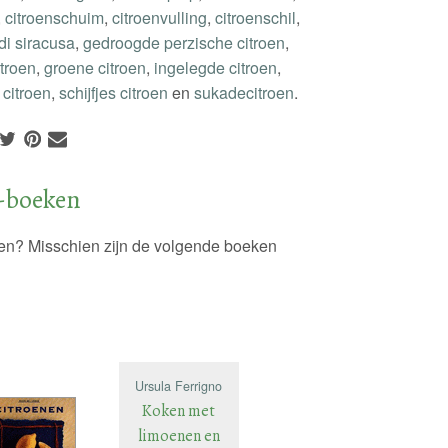
,
citroenschuim
,
citroenvulling
,
citroenschil
,
di siracusa
,
gedroogde perzische citroen
,
itroen
,
groene citroen
,
ingelegde citroen
,
citroen
,
schijfjes citroen
en
sukadecitroen
.
-boeken
oen? Misschien zijn de volgende boeken
Ursula Ferrigno
Koken met
limoenen en