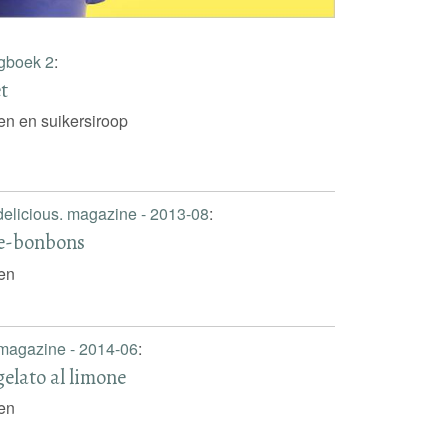
gboek 2
:
t
oen en suikersiroop
delicious. magazine - 2013-08
:
ke-bonbons
oen
 magazine - 2014-06
:
gelato al limone
oen