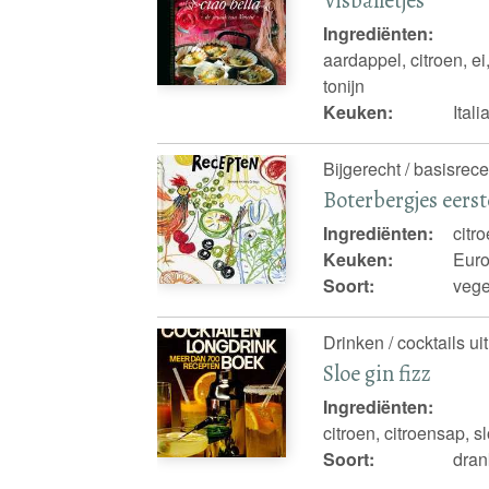
Visballetjes
Ingrediënten:
aardappel, citroen, ei
tonijn
Keuken:
Ital
Bijgerecht / basisrece
Boterbergjes eerst
Ingrediënten:
citr
Keuken:
Euro
Soort:
vege
Drinken / cocktails ui
Sloe gin fizz
Ingrediënten:
citroen, citroensap, 
Soort:
drank