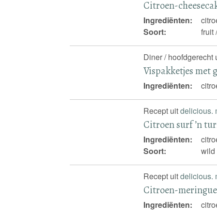
Citroen-cheeseca
Ingrediënten:
citr
Soort:
fruit
Diner / hoofdgerecht 
Vispakketjes met g
Ingrediënten:
citr
Recept uit
delicious.
Citroen surf ’n tur
Ingrediënten:
citr
Soort:
wild
Recept uit
delicious.
Citroen-meringu
Ingrediënten:
citr