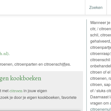
Zoeken
Wanneer je n
citr, / citro
schil, citroe
gehalveerd, 
citroenpartje
h.nl).
citroenrasp½
citroenschil 
roenen, citroenparten en citroenschijfjes.
onbehandeld
citroen of e
eigen kookboeken
citroenen, r
citroen, sap
pt met
citroen
in jouw eigen
of / stuks c
Daarnaast l
zoek je door je
eigen
kookboeken, favoriete
vragen om
citroenemul