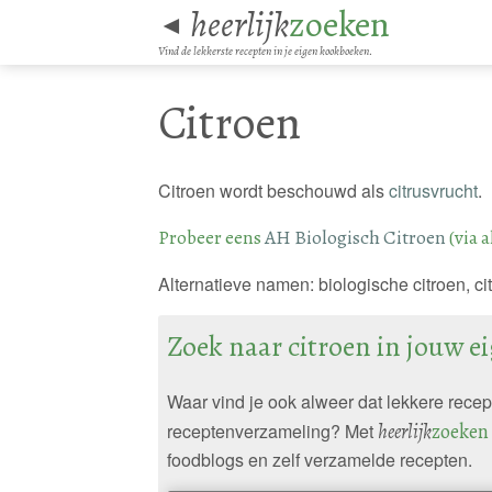
heerlijk
zoeken
◄
Vind de lekkerste recepten in je eigen kookboeken.
Citroen
Citroen wordt beschouwd als
citrusvrucht
.
Probeer eens
AH Biologisch Citroen
(via a
Alternatieve namen: biologische citroen, cit
Zoek naar citroen in jouw 
Waar vind je ook alweer dat lekkere rece
receptenverzameling? Met
heerlijk
zoeken
foodblogs en zelf verzamelde recepten.