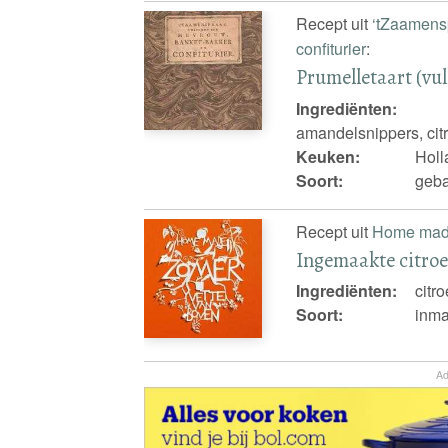
Recept uit
‘tZaamens
confiturier
:
Prumelletaart (vul
Ingrediënten:
amandelsnippers, cit
Keuken:
Holl
Soort:
geba
Recept uit
Home mad
Ingemaakte citro
Ingrediënten:
citr
Soort:
inm
Ad