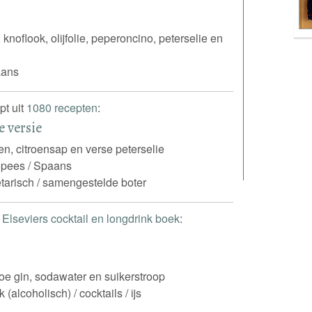
, knoflook, olijfolie, peperoncino, peterselie en
iaans
pt uit
1080 recepten
:
e versie
oen, citroensap en verse peterselie
pees / Spaans
tarisch / samengestelde boter
t
Elseviers cocktail en longdrink boek
:
sloe gin, sodawater en suikerstroop
 (alcoholisch) / cocktails / ijs