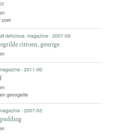
ke
oen
 / zoet
uit
delicious. magazine - 2007-09
:
egrilde citroen, geurige
oen
 magazine - 2011-06
:
f
oen
 en gevogelte
 magazine - 2007-03
:
epudding
oen