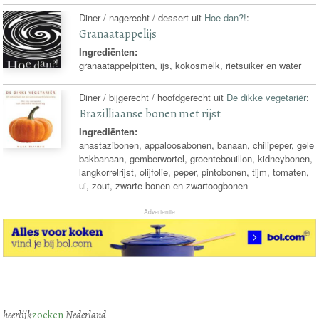
Diner / nagerecht / dessert uit
Hoe dan?!
:
Granaatappelijs
Ingrediënten:
granaatappelpitten, ijs, kokosmelk, rietsuiker en water
Diner / bijgerecht / hoofdgerecht uit
De dikke vegetariër
:
Brazilliaanse bonen met rijst
Ingrediënten:
anastazibonen, appaloosabonen, banaan, chilipeper, gele
bakbanaan, gemberwortel, groentebouillon, kidneybonen,
langkorrelrijst, olijfolie, peper, pintobonen, tijm, tomaten,
ui, zout, zwarte bonen en zwartoogbonen
Advertentie
heerlijk
zoeken
Nederland