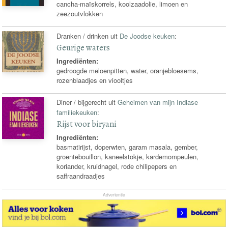
cancha-maïskorrels, koolzaadolie, limoen en
zeezoutvlokken
Dranken / drinken uit
De Joodse keuken
:
Geurige waters
Ingrediënten:
gedroogde meloenpitten, water, oranjebloesems,
rozenblaadjes en viooltjes
Diner / bijgerecht uit
Geheimen van mijn Indiase
familiekeuken
:
Rijst voor biryani
Ingrediënten:
basmatirijst, doperwten, garam masala, gember,
groentebouillon, kaneelstokje, kardemompeulen,
koriander, kruidnagel, rode chilipepers en
saffraandraadjes
Advertentie