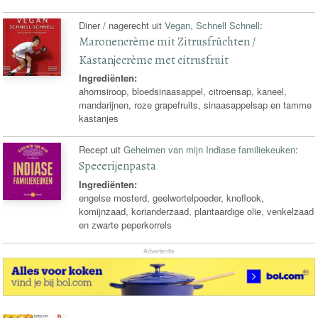
Diner / nagerecht uit
Vegan, Schnell Schnell
:
Maronencrème mit Zitrusfrüchten /
Kastanjecrème met citrusfruit
Ingrediënten:
ahornsiroop, bloedsinaasappel, citroensap, kaneel,
mandarijnen, roze grapefruits, sinaasappelsap en tamme
kastanjes
Recept uit
Geheimen van mijn Indiase familiekeuken
:
Specerijenpasta
Ingrediënten:
engelse mosterd, geelwortelpoeder, knoflook,
komijnzaad, korianderzaad, plantaardige olie, venkelzaad
en zwarte peperkorrels
Advertentie