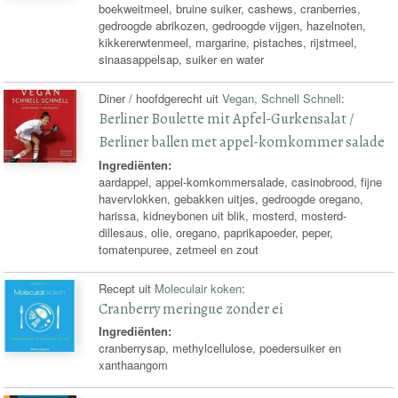
boekweitmeel, bruine suiker, cashews, cranberries,
gedroogde abrikozen, gedroogde vijgen, hazelnoten,
kikkererwtenmeel, margarine, pistaches, rijstmeel,
sinaasappelsap, suiker en water
Diner / hoofdgerecht uit
Vegan, Schnell Schnell
:
Berliner Boulette mit Apfel-Gurkensalat /
Berliner ballen met appel-komkommer salade
Ingrediënten:
aardappel, appel-komkommersalade, casinobrood, fijne
havervlokken, gebakken uitjes, gedroogde oregano,
harissa, kidneybonen uit blik, mosterd, mosterd-
dillesaus, olie, oregano, paprikapoeder, peper,
tomatenpuree, zetmeel en zout
Recept uit
Moleculair koken
:
Cranberry meringue zonder ei
Ingrediënten:
cranberrysap, methylcellulose, poedersuiker en
xanthaangom