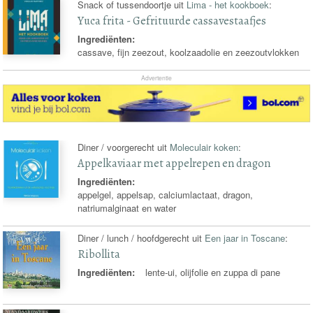
Snack of tussendoortje uit
Lima - het kookboek
:
Yuca frita - Gefrituurde cassavestaafjes
Ingrediënten:
cassave, fijn zeezout, koolzaadolie en zeezoutvlokken
Advertentie
Diner / voorgerecht uit
Moleculair koken
:
Appelkaviaar met appelrepen en dragon
Ingrediënten:
appelgel, appelsap, calciumlactaat, dragon,
natriumalginaat en water
Diner / lunch / hoofdgerecht uit
Een jaar in Toscane
:
Ribollita
Ingrediënten:
lente-ui, olijfolie en zuppa di pane