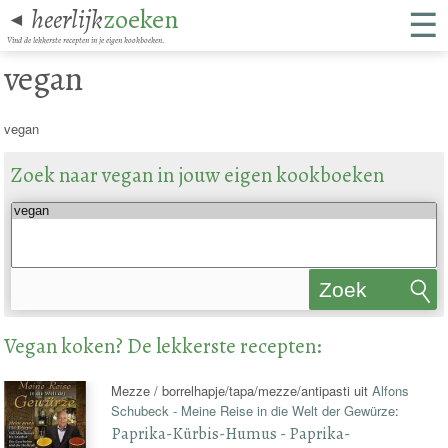
☰
heerlijk
zoeken
◄
Vind de lekkerste recepten in je eigen kookboeken.
vegan
vegan
Zoek naar vegan in jouw eigen kookboeken
Zoek
recepten
Vegan koken? De lekkerste recepten:
Mezze / borrelhapje/tapa/mezze/antipasti uit
Alfons
Schubeck - Meine Reise in die Welt der Gewürze
:
Paprika-Kürbis-Humus - Paprika-