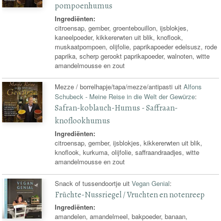
pompoenhumus
Ingrediënten:
citroensap, gember, groentebouillon, ijsblokjes,
kaneelpoeder, kikkererwten uit blik, knoflook,
muskaatpompoen, olijfolie, paprikapoeder edelsusz, rode
paprika, scherp gerookt paprikapoeder, walnoten, witte
amandelmousse en zout
Mezze / borrelhapje/tapa/mezze/antipasti uit
Alfons
Schubeck - Meine Reise in die Welt der Gewürze
:
Safran-koblauch-Humus - Saffraan-
knoflookhumus
Ingrediënten:
citroensap, gember, ijsblokjes, kikkererwten uit blik,
knoflook, kurkuma, olijfolie, saffraandraadjes, witte
amandelmousse en zout
Snack of tussendoortje uit
Vegan Genial
:
Früchte-Nussriegel / Vruchten en notenreep
Ingrediënten:
amandelen, amandelmeel, bakpoeder, banaan,