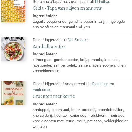
Borrelhapje/tapa/mezze/antipasti uit
Brindisa
:
Gilda - Tapa van olijven en ansjovis
Ingrediënten:
augurk, boquerones, guindilla peper in azijn, ingelegde
ansjovisfilet en manzanilla-olijven
Diner / bijgerecht uit
Vol Smaak
:
Sambalboontjes
Ingrediënten:
citroengras, gemberpoeder, ketjap manis, knoflook,
laospoeder, sambal oelek, santen, sperziebonen, ui en
zonnebloemolie
Diner / bijgerecht / voorgerecht uit
Dressings en
marinades
:
Groenten met kerrie
Ingrediënten:
aardappel, bloemkool, boter, broccoli, groentebouillon,
knolselderij, koolrabi, koriander, maïsbloem, marinade
voor groenten met kerrie, melk, patisson, selderijblad en
wortelen