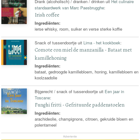
Drank (alcoholisch) / dranken / drinken uit
Het culinaire
standaardwerk van Marc Paesbrugghe
:
Irish coffee
Ingrediënten:
ierse whisky, room, suiker en verse sterke koffie
Snack of tussendoortje uit
Lima - het kookboek
:
Comote con miel de manzanilla - Bataat met
kamillehoning
Ingrediënten:
bataat, gedroogde kamillebloem, honing, kamillebloem en
koolzaadolie
Bijgerecht / snack of tussendoortje uit
Een jaar in
Toscane
:
Funghi fritti - Gefrituurde paddenstoelen
Ingrediënten:
arachideolie, champignons, citroen, gekruide bloem en
polentameel
Advertentie