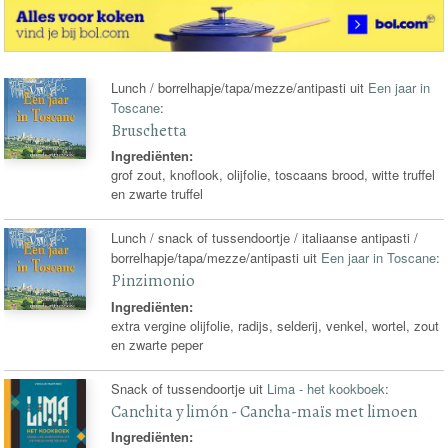
Lunch / borrelhapje/tapa/mezze/antipasti uit
Een jaar in
Toscane
:
Bruschetta
Ingrediënten:
grof zout, knoflook, olijfolie, toscaans brood, witte truffel
en zwarte truffel
Lunch / snack of tussendoortje / italiaanse antipasti /
borrelhapje/tapa/mezze/antipasti uit
Een jaar in Toscane
:
Pinzimonio
Ingrediënten:
extra vergine olijfolie, radijs, selderij, venkel, wortel, zout
en zwarte peper
Snack of tussendoortje uit
Lima - het kookboek
:
Canchita y limón - Cancha-maïs met limoen
Ingrediënten: