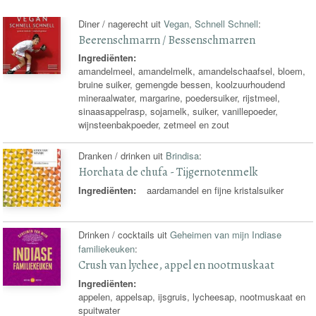
Diner / nagerecht uit
Vegan, Schnell Schnell
:
Beerenschmarrn / Bessenschmarren
Ingrediënten:
amandelmeel, amandelmelk, amandelschaafsel, bloem,
bruine suiker, gemengde bessen, koolzuurhoudend
mineraalwater, margarine, poedersuiker, rijstmeel,
sinaasappelrasp, sojamelk, suiker, vanillepoeder,
wijnsteenbakpoeder, zetmeel en zout
Dranken / drinken uit
Brindisa
:
Horchata de chufa - Tijgernotenmelk
Ingrediënten:
aardamandel en fijne kristalsuiker
Drinken / cocktails uit
Geheimen van mijn Indiase
familiekeuken
:
Crush van lychee, appel en nootmuskaat
Ingrediënten:
appelen, appelsap, ijsgruis, lycheesap, nootmuskaat en
spuitwater