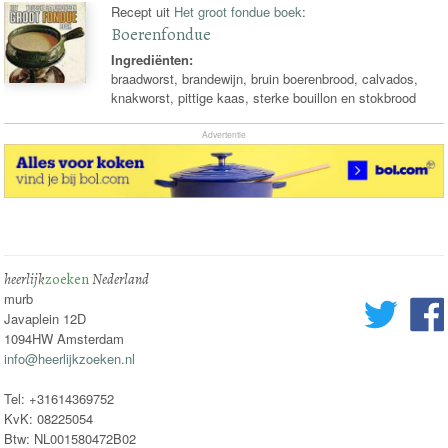
Recept uit
Het groot fondue boek
:
Boerenfondue
Ingrediënten:
braadworst, brandewijn, bruin boerenbrood, calvados,
knakworst, pittige kaas, sterke bouillon en stokbrood
Advertentie
heerlijk
zoeken
Nederland
murb
Javaplein 12D
1094HW Amsterdam
info@heerlijkzoeken.nl
Tel: +31614369752
KvK: 08225054
Btw: NL001580472B02