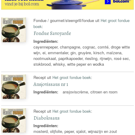
Fondue / gourmet/steengrill/fondue uit
Het groot fondue
boek
:
Fondue Savoyarde
Ingrediënten:
cayennepeper, champagne, cognac, comté, droge witte
wijn, ei, emmentaler, gin, gruyère, kirsch, maïzena,
nootmuskaat, paprikapoeder, riesling, rijnwijn, rosé sec,
stokbrood, whisky, witte peper en wodka
Recept uit
Het groot fondue boek
:
Ansjovissaus nr 1
Ingrediënten:
ansjoviscrème, citroen en room
Recept uit
Het groot fondue boek
:
Diabolosaus
Ingrediënten:
mosterd, olijfolie, peper, sjalot, wijnazijn en zout