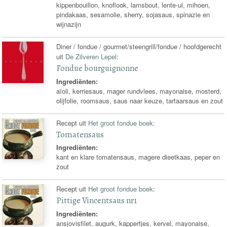
kippenbouillon, knoflook, lamsbout, lente-ui, mihoen,
pindakaas, sesamolie, sherry, sojasaus, spinazie en
wijnazijn
Diner / fondue / gourmet/steengrill/fondue / hoofdgerecht
uit
De Zilveren Lepel
:
Fondue bourguignonne
Ingrediënten:
aïoli, kerriesaus, mager rundvlees, mayonaise, mosterd,
olijfolie, roomsaus, saus naar keuze, tartaarsaus en zout
Recept uit
Het groot fondue boek
:
Tomatensaus
Ingrediënten:
kant en klare tomatensaus, magere dieetkaas, peper en
zout
Recept uit
Het groot fondue boek
:
Pittige Vincentsaus nr1
Ingrediënten:
ansjovisfilet, augurk, kappertjes, kervel, mayonaise,