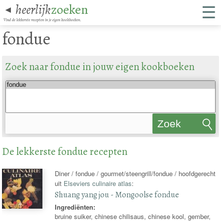
☰
heerlijk
zoeken
◄
Vind de lekkerste recepten in je eigen kookboeken.
fondue
Zoek naar fondue in jouw eigen kookboeken
Zoek
recepten
De lekkerste fondue recepten
Diner / fondue / gourmet/steengrill/fondue / hoofdgerecht
uit
Elseviers culinaire atlas
:
Shuang yang jou - Mongoolse fondue
Ingrediënten:
bruine suiker, chinese chilisaus, chinese kool, gember,