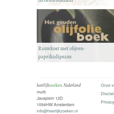
Groentebouillon
Rauwkost met olijven-
paprikadipsaus
heerlijk
zoeken
Nederland
Onze v
murb
Discla
Javaplein 12D
Privacy
1094HW Amsterdam
info@heerlijkzoeken.nl