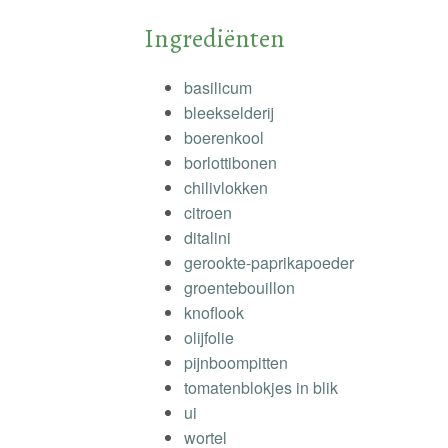
Ingrediënten
basilicum
bleekselderij
boerenkool
borlottibonen
chilivlokken
citroen
ditalini
gerookte-paprikapoeder
groentebouillon
knoflook
olijfolie
pijnboompitten
tomatenblokjes in blik
ui
wortel