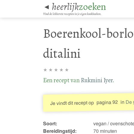
heerlijk
zoeken
◄
Vind de lekkerste recepten in je eigen kookboeken.
Boerenkool-borlo
ditalini
★
★
★
★
★
Een recept van
Rukmini Iyer
.
De 
in
pagina 92
Je vindt dit recept op
Soort:
vegan / ovenschote
Bereidingstijd:
70 minuten