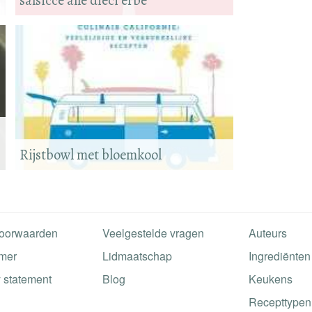
salsicce alle dieci erbe
Rijstbowl met bloemkool
oorwaarden
Veelgestelde vragen
Auteurs
imer
Lidmaatschap
Ingrediënten
 statement
Blog
Keukens
Recepttypen