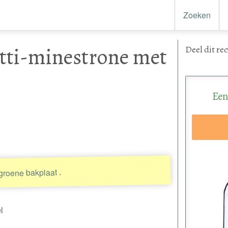
Zoeken
tti-minestrone met
Deel
dit re
Een
.
groene bakplaat
l