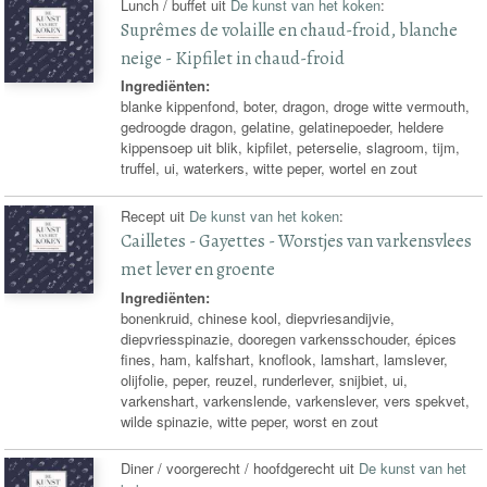
Lunch / buffet uit
De kunst van het koken
:
Suprêmes de volaille en chaud-froid, blanche
neige - Kipfilet in chaud-froid
Ingrediënten:
blanke kippenfond, boter, dragon, droge witte vermouth,
gedroogde dragon, gelatine, gelatinepoeder, heldere
kippensoep uit blik, kipfilet, peterselie, slagroom, tijm,
truffel, ui, waterkers, witte peper, wortel en zout
Recept uit
De kunst van het koken
:
Cailletes - Gayettes - Worstjes van varkensvlees
met lever en groente
Ingrediënten:
bonenkruid, chinese kool, diepvriesandijvie,
diepvriesspinazie, dooregen varkensschouder, épices
fines, ham, kalfshart, knoflook, lamshart, lamslever,
olijfolie, peper, reuzel, runderlever, snijbiet, ui,
varkenshart, varkenslende, varkenslever, vers spekvet,
wilde spinazie, witte peper, worst en zout
Diner / voorgerecht / hoofdgerecht uit
De kunst van het