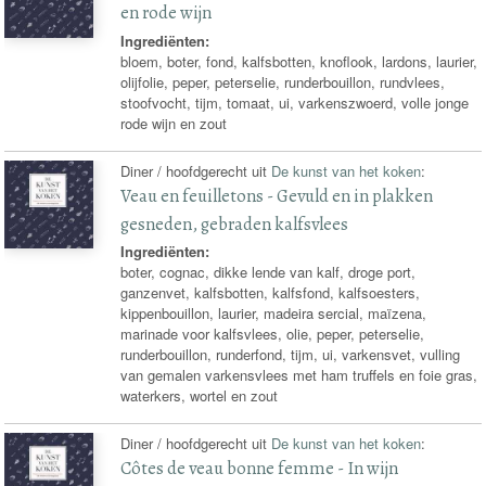
en rode wijn
Ingrediënten:
bloem, boter, fond, kalfsbotten, knoflook, lardons, laurier,
olijfolie, peper, peterselie, runderbouillon, rundvlees,
stoofvocht, tijm, tomaat, ui, varkenszwoerd, volle jonge
rode wijn en zout
Diner / hoofdgerecht uit
De kunst van het koken
:
Veau en feuilletons - Gevuld en in plakken
gesneden, gebraden kalfsvlees
Ingrediënten:
boter, cognac, dikke lende van kalf, droge port,
ganzenvet, kalfsbotten, kalfsfond, kalfsoesters,
kippenbouillon, laurier, madeira sercial, maïzena,
marinade voor kalfsvlees, olie, peper, peterselie,
runderbouillon, runderfond, tijm, ui, varkensvet, vulling
van gemalen varkensvlees met ham truffels en foie gras,
waterkers, wortel en zout
Diner / hoofdgerecht uit
De kunst van het koken
:
Côtes de veau bonne femme - In wijn