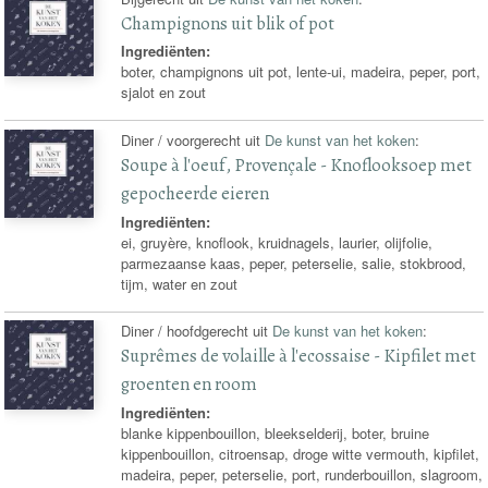
Champignons uit blik of pot
Ingrediënten:
boter, champignons uit pot, lente-ui, madeira, peper, port,
sjalot en zout
Diner / voorgerecht uit
De kunst van het koken
:
Soupe à l'oeuf, Provençale - Knoflooksoep met
gepocheerde eieren
Ingrediënten:
ei, gruyère, knoflook, kruidnagels, laurier, olijfolie,
parmezaanse kaas, peper, peterselie, salie, stokbrood,
tijm, water en zout
Diner / hoofdgerecht uit
De kunst van het koken
:
Suprêmes de volaille à l'ecossaise - Kipfilet met
groenten en room
Ingrediënten:
blanke kippenbouillon, bleekselderij, boter, bruine
kippenbouillon, citroensap, droge witte vermouth, kipfilet,
madeira, peper, peterselie, port, runderbouillon, slagroom,