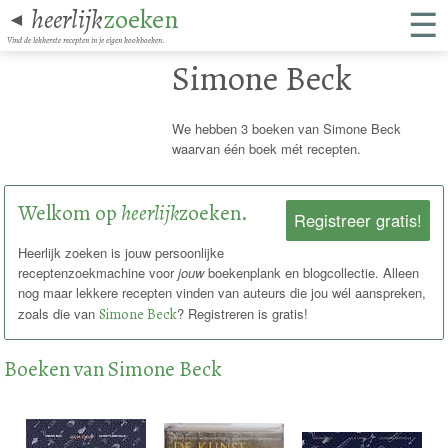
☰
heerlijk
zoeken
◄
Vind de lekkerste recepten in je eigen kookboeken.
Simone Beck
We hebben 3 boeken van Simone Beck
waarvan één boek mét recepten.
Welkom op
heerlijk
zoeken.
Registreer gratis!
Heerlijk zoeken is jouw persoonlijke
receptenzoekmachine voor
jouw
boekenplank en blogcollectie. Alleen
nog maar lekkere recepten vinden van auteurs die jou wél aanspreken,
zoals die van
Simone Beck
? Registreren is gratis!
Boeken van Simone Beck