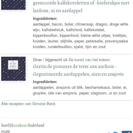
gesmoorde kalfskoteletten of -biefstukjes met
lardons, ui en aardappel
Ingrediënten:
aardappel, bacon, boter, citroensap, dragon, droge witte
wijn, kalfsbiefstuk, kalfsfond, kalfskotelet,
kippenbouillon, kippenfond, kleine witte uitjes, krieltjes,
kruiden, laurier, olijfolie, peper, peterselie, provençaalse
kruiden, runderbouillon, sjalot, tijm en zout
Diner / bijgerecht uit
De kunst van het koken
:
Gratin de pommes de terre aux anchois -
Gegratineerde aardappelen, uien en ansjovis
Ingrediënten:
aardappelen, ansjovis uit blik, bechamelsaus, boter, ei,
gruyère, olie van ansjovis, peper, slagroom, ui en zout
Alle recepten van Simone Beck
heerlijk
zoeken
Nederland
murb