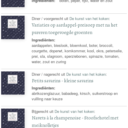
Ingrediënten:
boten, peper, rijst, water en zout
Diner / voorgerecht uit
De kunst van het koken
:
Variaties op aardappel-preisoep met na het
pureren toegevoegde groenten
Ingrediënten:
aardappelen, bieslook, bloemkool, boter, broccoli,
courgette, doperwt, komkommer, kool, okra, peterselie,
prei, sla, slagroom, sperziebonen, spinazie, tomaten,
water, zout en zuring
Diner / nagerecht uit
De kunst van het koken
:
Petits savarins - kleine savarins
Ingrediënten:
abrikozenglazuur, babadeeg, kirsch, suikerstroop en
vullling naar keuze
Bijgerecht uit
De kunst van het koken
:
Navets à la champenoise - Stoofschotel met
meiknolletjes