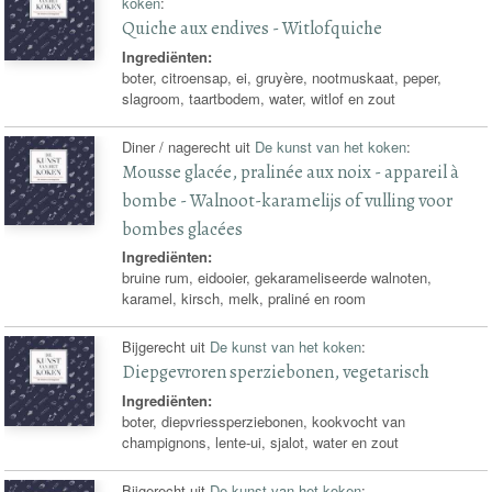
koken
:
Quiche aux endives - Witlofquiche
Ingrediënten:
boter, citroensap, ei, gruyère, nootmuskaat, peper,
slagroom, taartbodem, water, witlof en zout
Diner / nagerecht uit
De kunst van het koken
:
Mousse glacée, pralinée aux noix - appareil à
bombe - Walnoot-karamelijs of vulling voor
bombes glacées
Ingrediënten:
bruine rum, eidooier, gekarameliseerde walnoten,
karamel, kirsch, melk, praliné en room
Bijgerecht uit
De kunst van het koken
:
Diepgevroren sperziebonen, vegetarisch
Ingrediënten:
boter, diepvriessperziebonen, kookvocht van
champignons, lente-ui, sjalot, water en zout
Bijgerecht uit
De kunst van het koken
: