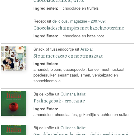
Chocoladetruffels, witte
Ingrediënten:
chocolade en truffels
Recept uit
delicious. magazine - 2007-09
:
Chocoladeschuimpjes met hazelnootcrème
Ingrediënten:
chocolade en hazelnoot
Snack of tussendoortje uit
Arabia
:
Sfouf met cacao en nootmuskaat
Ingrediënten:
amandel, bloem, cacaopoeder, kaneel, nootmuskaat,
poedersuiker, sesamzaad, smen, venkelzaad en
zonnebloemolie
Bij de koffie uit
Culinaria Italia
:
Pralinegebak - croccante
Ingrediënten:
amandelen, chocolaatjes, gekonfijte vruchten en suiker
Bij de koffie uit
Culinaria Italia
:
Gevulde gedroogde vijgen - fichi secchi ripieni