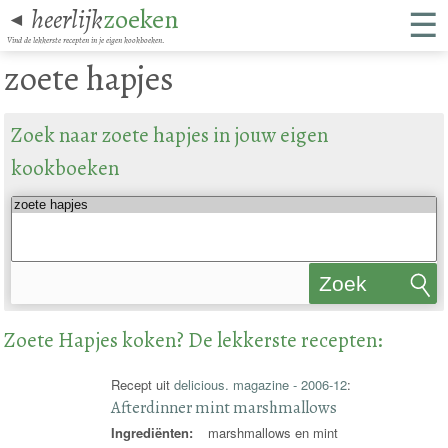
☰
heerlijk
zoeken
◄
Vind de lekkerste recepten in je eigen kookboeken.
zoete hapjes
Zoek naar zoete hapjes in jouw eigen
kookboeken
Zoek
recepten
Zoete Hapjes koken? De lekkerste recepten:
Recept uit
delicious. magazine - 2006-12
:
Afterdinner mint marshmallows
Ingrediënten:
marshmallows en mint