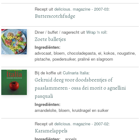
Recept uit
delicious. magazine - 2007-03
:
Butterscotchfudge
Diner / buffet / nagerecht uit
Wrap 'n roll
:
Zoete balletjes
Ingrediënten:
advocaat, bloem, chocoladepasta, ei, kokos, nougatine,
pistache, poedersuiker, praliné en slagroom
Bij de koffie uit
Culinaria Italia
:
Gekruid deeg voor doodsbeentjes of
paaslammeren - ossa dei morit o agnellini
pasquali
Ingrediënten:
amandelolie, bloem, kruidnagel en suiker
Recept uit
delicious. magazine - 2007-02
:
Karamelappels
Ingrediënten:
appels