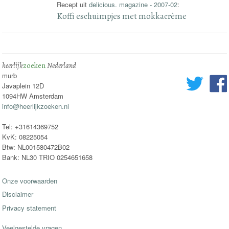
Recept uit
delicious. magazine - 2007-02
:
Koffi eschuimpjes met mokkacrème
heerlijk
zoeken
Nederland
murb
Javaplein 12D
1094HW Amsterdam
info@heerlijkzoeken.nl
Tel: +31614369752
KvK: 08225054
Btw: NL001580472B02
Bank: NL30 TRIO 0254651658
Onze voorwaarden
Disclaimer
Privacy statement
Veelgestelde vragen