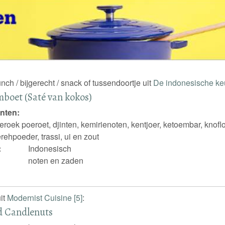
unch / bijgerecht / snack of tussendoortje uit
De indonesische k
mboet (Saté van kokos)
nten:
jeroek poeroet, djinten, kemirienoten, kentjoer, ketoembar, knofl
rehpoeder, trassi, ui en zout
:
Indonesisch
noten en zaden
it
Modernist Cuisine [5]
:
d Candlenuts