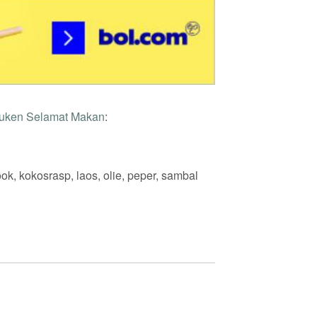
euken Selamat Makan
:
ook, kokosrasp, laos, olie, peper, sambal