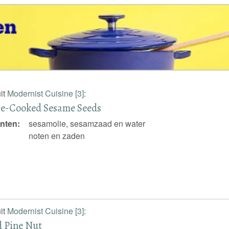
it
Modernist Cuisine [3]
:
re-Cooked Sesame Seeds
nten:
sesamolie, sesamzaad en water
noten en zaden
it
Modernist Cuisine [3]
:
 Pine Nut