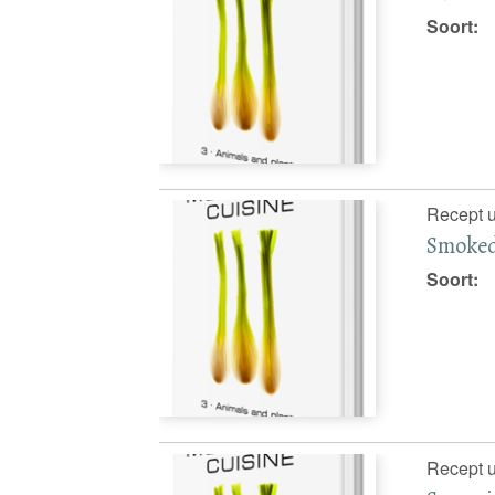
Soort:
Recept u
Smoked
Soort:
Recept u