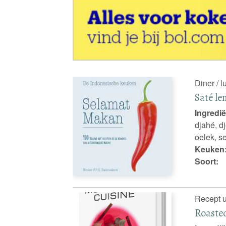
Diner / l
Saté le
Ingredië
djahé, d
oelek, se
Keuken
Soort:
Recept u
Roaste