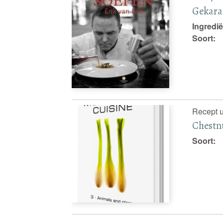
Gekara
Ingredië
Soort:
Recept u
Chestnu
Soort: