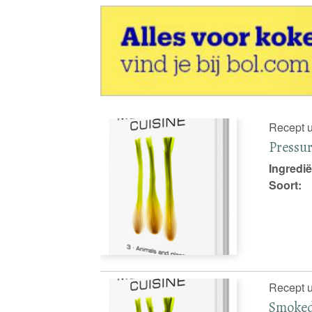
Recept u
Pressu
Ingredië
Soort:
Recept u
Smoked