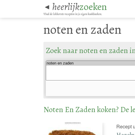
heerlijk
zoeken
◄
Vind de lekkerste recepten in je eigen kookboeken.
noten en zaden
Zoek naar noten en zaden i
Noten En Zaden koken? De le
Recept u
Hazeln