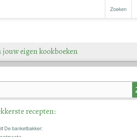
Zoeken
n jouw eigen kookboeken
kkerste recepten:
it
De banketbakker
:
ootpasta