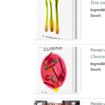
Pine nu
Ingredië
Soort:
Recept u
Chestn
Ingredië
Soort:
Recept u