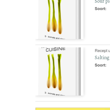
Sour pi
Soort:
Recept u
Salting
Soort: